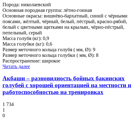
Порода: николаевский
Основная породная группа: лётно-гонная
Основные окрасы: вишнёво-бархатный, синий с чёрными
поясами, жёлтый, чёрный, белый, пёстрый, красно-рябой,
белый с цветными щитками на крыльях, чёрно-пёстрый,
пепельный, серый
Масса голубя (кг): 0,9
Масса голубки (кг): 0,6
Размер меточного кольца голубя ( мм, Ø): 9
Размер меточного кольца голубки ( мм, Ø): 8
Распространение: широкое
Читать далее
Акбаши – разновидность бойных бакинских
голубей с хорошей ориентацией на местности и
работоспособностью на тренировках
1 734
1
0