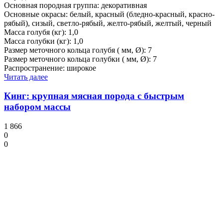
Основная породная группа: декоративная
Основные окрасы: белый, красный (бледно-красный, красно-
рябый), сизый, светло-рябый, желто-рябый, желтый, черный
Масса голубя (кг): 1,0
Масса голубки (кг): 1,0
Размер меточного кольца голубя ( мм, Ø): 7
Размер меточного кольца голубки ( мм, Ø): 7
Распространение: широкое
Читать далее
Кинг: крупная мясная порода с быстрым
набором массы
1 866
0
0