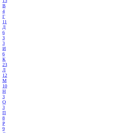
15
В
4
Г
11
Д
6
З
3
И
6
К
23
Л
12
М
10
Н
3
О
3
П
8
Р
9