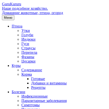
Guru
Kuru
ru
Наше подсобное хозяйство.
Домашние животные, птица, огород
Меню
Птица
Утки
Голуби
Индюки
Гуси
Страусы
Перепела
Фазаны
Цесарки
Куры
Содержание
Корма
Готовые
Добавки и витамины
Рецепты
Болезни
Инфекционные
Паразитарные заболевания
Симптомы