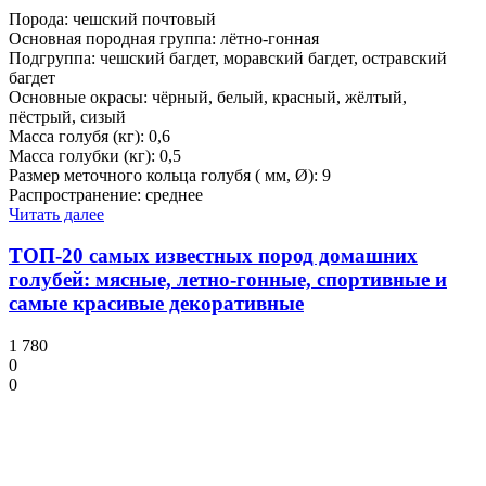
Порода: чешский почтовый
Основная породная группа: лётно-гонная
Подгруппа: чешский багдет, моравский багдет, остравский
багдет
Основные окрасы: чёрный, белый, красный, жёлтый,
пёстрый, сизый
Масса голубя (кг): 0,6
Масса голубки (кг): 0,5
Размер меточного кольца голубя ( мм, Ø): 9
Распространение: среднее
Читать далее
ТОП-20 самых известных пород домашних
голубей: мясные, летно-гонные, спортивные и
самые красивые декоративные
1 780
0
0