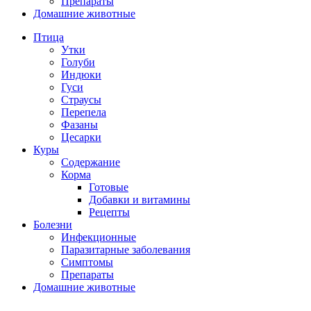
Препараты
Домашние животные
Птица
Утки
Голуби
Индюки
Гуси
Страусы
Перепела
Фазаны
Цесарки
Куры
Содержание
Корма
Готовые
Добавки и витамины
Рецепты
Болезни
Инфекционные
Паразитарные заболевания
Симптомы
Препараты
Домашние животные