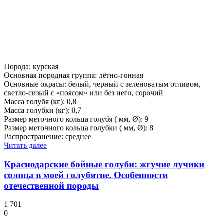
Порода: курская
Основная породная группа: лётно-гонная
Основные окрасы: белый, черный с зеленоватым отливом,
светло-сизый с «поясом» или без него, сорочий
Масса голубя (кг): 0,8
Масса голубки (кг): 0,7
Размер меточного кольца голубя ( мм, Ø): 9
Размер меточного кольца голубки ( мм, Ø): 8
Распространение: среднее
Читать далее
Краснодарские бойные голуби: жгучие лучики
солнца в моей голубятне. Особенности
отечественной породы
1 701
0