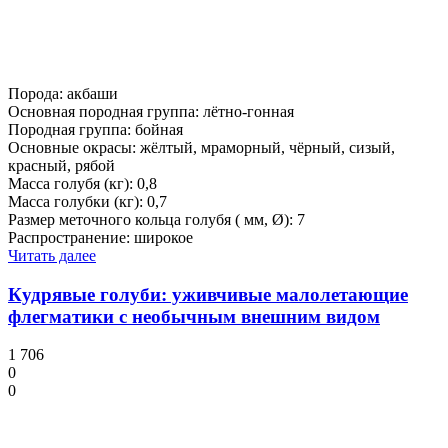
Порода: акбаши
Основная породная группа: лётно-гонная
Породная группа: бойная
Основные окрасы: жёлтый, мраморный, чёрный, сизый,
красный, рябой
Масса голубя (кг): 0,8
Масса голубки (кг): 0,7
Размер меточного кольца голубя ( мм, Ø): 7
Распространение: широкое
Читать далее
Кудрявые голуби: уживчивые малолетающие
флегматики с необычным внешним видом
1 706
0
0