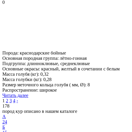
0
Порода: краснодарские бойные
Основная породная группа: лётно-гонная
Подгруппа: длинноклювые, среднеклювые
Основные окрасы: красный, желтый в сочетании с белым
Масса голубя (кг): 0,32
Масса голубки (кг): 0,28
Размер меточного кольца голубя ( мм, Ø): 8
Распространение: широкое
Читать далее
1
2
3
4
›
178
пород кур описано в нашем каталоге
А
24
Б