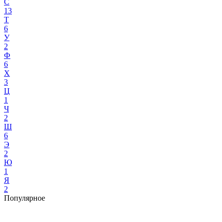
С
13
Т
6
У
2
Ф
6
Х
3
Ц
1
Ч
2
Ш
6
Э
2
Ю
1
Я
2
Популярное