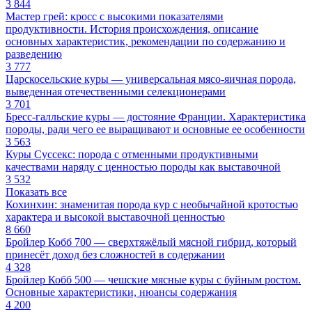
3 844
Мастер грей: кросс с высокими показателями
продуктивности. История происхождения, описание
основных характеристик, рекомендации по содержанию и
разведению
3 777
Царскосельские куры — универсальная мясо-яичная порода,
выведенная отечественными селекционерами
3 701
Бресс-галльские куры — достояние Франции. Характеристика
породы, ради чего ее выращивают и основные ее особенности
3 563
Куры Суссекс: порода с отменными продуктивными
качествами наряду с ценностью породы как выставочной
3 532
Показать все
Кохинхин: знаменитая порода кур с необычайной кротостью
характера и высокой выставочной ценностью
8 660
Бройлер Кобб 700 — сверхтяжёлый мясной гибрид, который
принесёт доход без сложностей в содержании
4 328
Бройлер Кобб 500 — чешские мясные куры с буйным ростом.
Основные характеристики, нюансы содержания
4 200