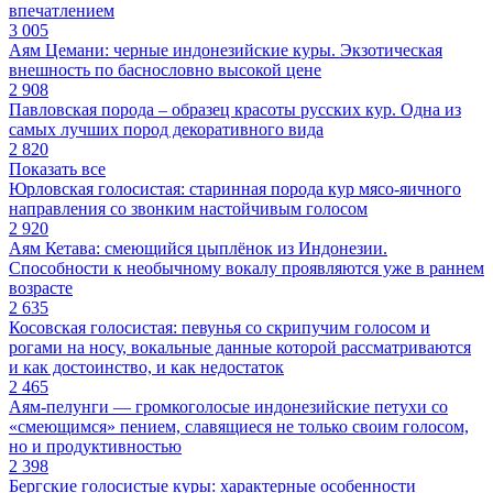
впечатлением
3 005
Аям Цемани: черные индонезийские куры. Экзотическая
внешность по баснословно высокой цене
2 908
Павловская порода – образец красоты русских кур. Одна из
самых лучших пород декоративного вида
2 820
Показать все
Юрловская голосистая: старинная порода кур мясо-яичного
направления со звонким настойчивым голосом
2 920
Аям Кетава: смеющийся цыплёнок из Индонезии.
Способности к необычному вокалу проявляются уже в раннем
возрасте
2 635
Косовская голосистая: певунья со скрипучим голосом и
рогами на носу, вокальные данные которой рассматриваются
и как достоинство, и как недостаток
2 465
Аям-пелунги — громкоголосые индонезийские петухи со
«смеющимся» пением, славящиеся не только своим голосом,
но и продуктивностью
2 398
Бергские голосистые куры: характерные особенности