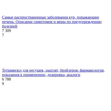
Самые распространенные заболевания кур, поражающие
печень. Описание симптомов и меры по предупреждению
болезней
7 309
7
Тетрамизол для несушек, цыплят, бройлеров: фармакология,
показания к применению, дозировка, аналоги
6 788
9