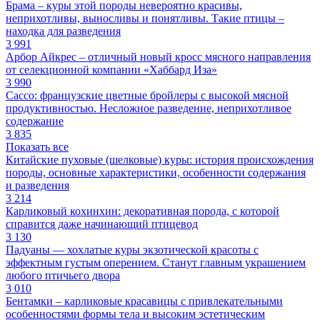
Брама – куры этой породы невероятно красивы,
неприхотливы, выносливы и понятливы. Такие птицы –
находка для разведения
3 991
Арбор Айкрес – отличный новый кросс мясного направления
от селекционной компании «Хаббард Иза»
3 990
Сассо: французские цветные бройлеры с высокой мясной
продуктивностью. Несложное разведение, неприхотливое
содержание
3 835
Показать все
Китайские пуховые (шелковые) куры: история происхождения
породы, основные характеристики, особенности содержания
и разведения
3 214
Карликовый кохинхин: декоративная порода, с которой
справится даже начинающий птицевод
3 130
Падуаны — хохлатые куры экзотической красоты с
эффектным густым оперением. Станут главным украшением
любого птичьего двора
3 010
Бентамки – карликовые красавицы с привлекательными
особенностями формы тела и высоким эстетическим