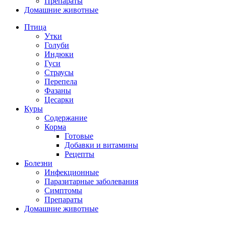
Препараты
Домашние животные
Птица
Утки
Голуби
Индюки
Гуси
Страусы
Перепела
Фазаны
Цесарки
Куры
Содержание
Корма
Готовые
Добавки и витамины
Рецепты
Болезни
Инфекционные
Паразитарные заболевания
Симптомы
Препараты
Домашние животные