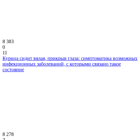
8 383
0
11
Курица сидит вялая, прикрыв глаза: симптоматика возможных
инфекционных заболеваний, с которыми связано такое
состояние
8 278
2