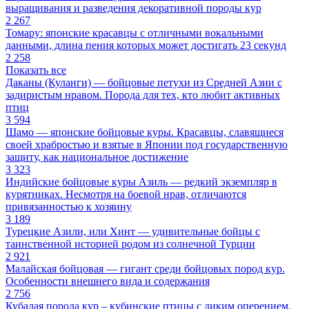
выращивания и разведения декоративной породы кур
2 267
Томару: японские красавцы с отличными вокальными
данными, длина пения которых может достигать 23 секунд
2 258
Показать все
Даканы (Куланги) — бойцовые петухи из Средней Азии с
задиристым нравом. Порода для тех, кто любит активных
птиц
3 594
Шамо — японские бойцовые куры. Красавцы, славящиеся
своей храбростью и взятые в Японии под государственную
защиту, как национальное достижение
3 323
Индийские бойцовые куры Азиль — редкий экземпляр в
курятниках. Несмотря на боевой нрав, отличаются
привязанностью к хозяину
3 189
Турецкие Азили, или Хинт — удивительные бойцы с
таинственной историей родом из солнечной Турции
2 921
Малайская бойцовая — гигант среди бойцовых пород кур.
Особенности внешнего вида и содержания
2 756
Кубалая порода кур – кубинские птицы с диким оперением.