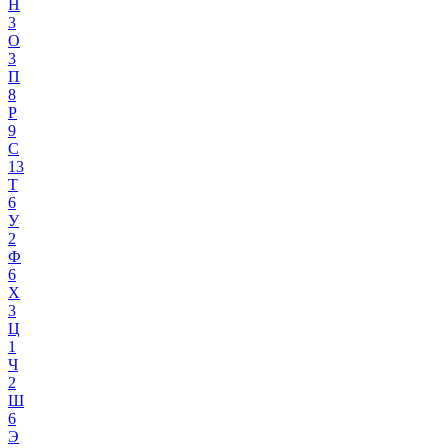
Н
3
О
3
П
8
Р
9
С
13
Т
6
У
2
Ф
6
Х
3
Ц
1
Ч
2
Ш
6
Э