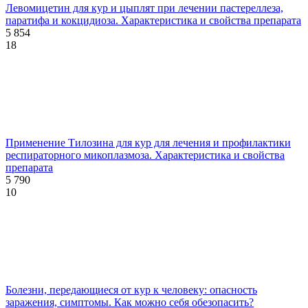
Левомицетин для кур и цыплят при лечении пастереллеза,
паратифа и кокцидиоза. Характеристика и свойства препарата
5 854
18
Применение Тилозина для кур для лечения и профилактики
респираторного микоплазмоза. Характеристика и свойства
препарата
5 790
10
Болезни, передающиеся от кур к человеку: опасность
заражения, симптомы. Как можно себя обезопасить?