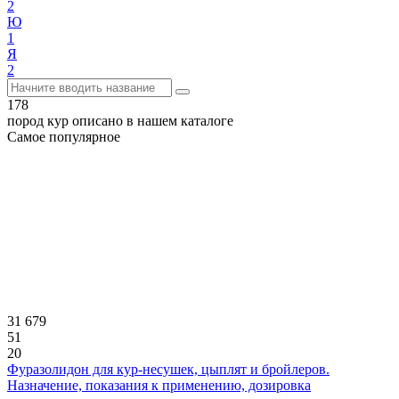
2
Ю
1
Я
2
178
пород кур описано в нашем каталоге
Самое популярное
31 679
51
20
Фуразолидон для кур-несушек, цыплят и бройлеров.
Назначение, показания к применению, дозировка