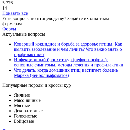
5 776
14
Показать все
Есть вопросы по птицеводству?
Задайте их
опытным
фермерам
Форум
Актуальные вопросы
Коварный кокцидиоз и борьба за здоровье птицы. Как
выявить заболевание и чем лечить? Что важно знать о
профилактике?
Инфекционный бронхит кур (нефрозонефрит):
основные симптомы, методы лечения и профилактики
Что делать, когда домашних птиц настигает болезнь
Марека (нейролимфоматоз)
Популярные породы и кроссы кур
Яичные
Мясо-яичные
Мясные
Декоративные
Голосистые
Бойцовые