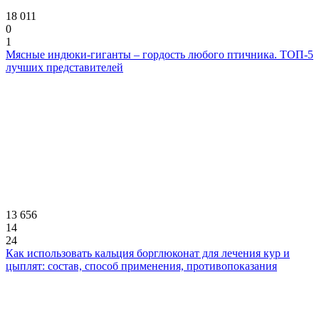
18 011
0
1
Мясные индюки-гиганты – гордость любого птичника. ТОП-5
лучших представителей
13 656
14
24
Как использовать кальция борглюконат для лечения кур и
цыплят: состав, способ применения, противопоказания