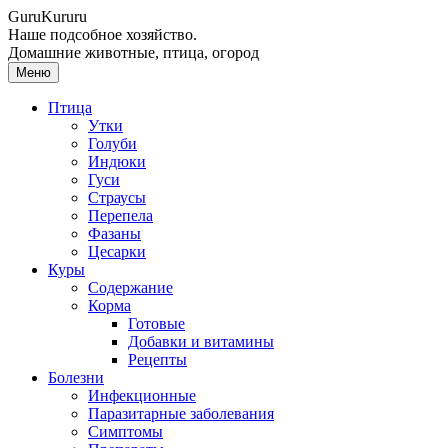
Guru
Kuru
ru
Наше подсобное хозяйство.
Домашние животные, птица, огород
Меню
Птица
Утки
Голуби
Индюки
Гуси
Страусы
Перепела
Фазаны
Цесарки
Куры
Содержание
Корма
Готовые
Добавки и витамины
Рецепты
Болезни
Инфекционные
Паразитарные заболевания
Симптомы