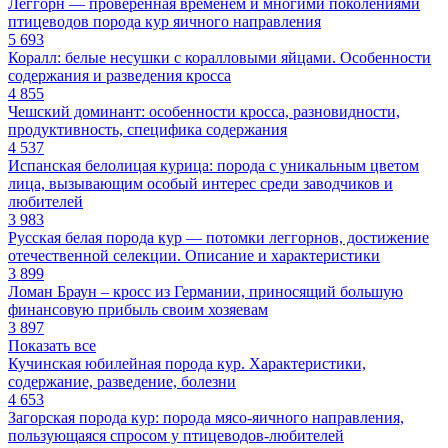
Леггорн — проверенная временем и многими поколениями
птицеводов порода кур яичного направления
5 693
Коралл: белые несушки с коралловыми яйцами. Особенности
содержания и разведения кросса
4 855
Чешский доминант: особенности кросса, разновидности,
продуктивность, специфика содержания
4 537
Испанская белолицая курица: порода с уникальным цветом
лица, вызывающим особый интерес среди заводчиков и
любителей
3 983
Русская белая порода кур — потомки леггорнов, достижение
отечественной селекции. Описание и характеристики
3 899
Ломан Браун – кросс из Германии, приносящий большую
финансовую прибыль своим хозяевам
3 897
Показать все
Кучинская юбилейная порода кур. Характеристики,
содержание, разведение, болезни
4 653
Загорская порода кур: порода мясо-яичного направления,
пользующаяся спросом у птицеводов-любителей