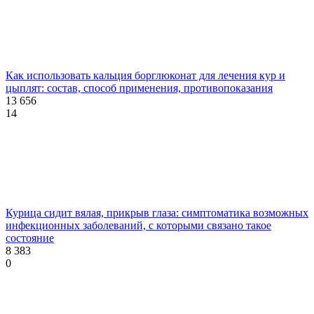
Как использовать кальция борглюконат для лечения кур и
цыплят: состав, способ применения, противопоказания
13 656
14
Курица сидит вялая, прикрыв глаза: симптоматика возможных
инфекционных заболеваний, с которыми связано такое
состояние
8 383
0