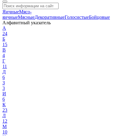
Яичные
Мясо-
яичные
Мясные
Декоративные
Голосистые
Бойцовые
Алфавитный указатель
А
24
Б
15
В
4
Г
11
Д
6
З
3
И
6
К
23
Л
12
М
10