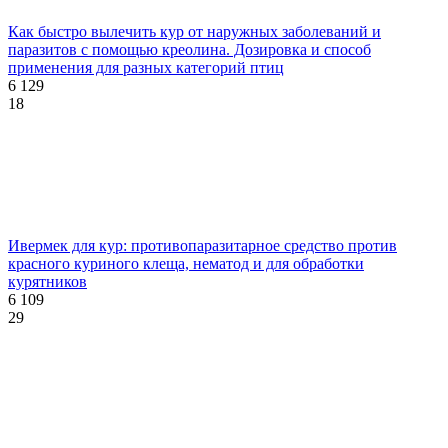
Как быстро вылечить кур от наружных заболеваний и
паразитов с помощью креолина. Дозировка и способ
применения для разных категорий птиц
6 129
18
Ивермек для кур: противопаразитарное средство против
красного куриного клеща, нематод и для обработки
курятников
6 109
29