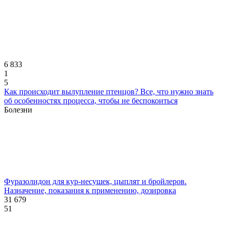
6 833
1
5
Как происходит вылупление птенцов? Все, что нужно знать
об особенностях процесса, чтобы не беспокоиться
Болезни
Фуразолидон для кур-несушек, цыплят и бройлеров.
Назначение, показания к применению, дозировка
31 679
51