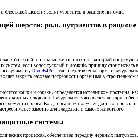
и блестящей шерсти: роль нутриентов в рационе питомца
щей шерсти: роль нутриентов в рационе
димых болезней, но и запас жизненных сил, который напрямую з
х систем: если волос тусклый и ломкий, причину стоит искать 
к ассортименту
Brands4Pets
, где представлены корма с натуральн
оляет закрыть базовые потребности организма в строительном м
.
тносятся кошки и собаки, определяется источником протеина. Р
ления кожных покровов. Натуральное мясо в составе корма обес
го элемента волоса. Когда организм получает достаточное колич
ыстрее и менее заметно для владельца и самого животного.
 защитные системы
олических процессах, обеспечивая передачу нервных импульсов