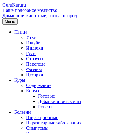
Guru
Kuru
ru
Наше подсобное хозяйство.
Домашние животные, птица, огород
Меню
Птица
Утки
Голуби
Индюки
Гуси
Страусы
Перепела
Фазаны
Цесарки
Куры
Содержание
Корма
Готовые
Добавки и витамины
Рецепты
Болезни
Инфекционные
Паразитарные заболевания
Симптомы