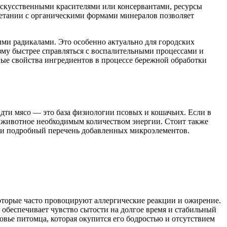
скусственными красителями или консервантами, ресурсы
очетании с органическими формами минералов позволяет
ми радикалами. Это особенно актуально для городских
зму быстрее справляться с воспалительными процессами и
ные свойства ингредиентов в процессе бережной обработки
дти мясо — это база физиологии псовых и кошачьих. Если в
ит животное необходимым количеством энергии. Стоит также
я и подробный перечень добавленных микроэлементов.
оторые часто провоцируют аллергические реакции и ожирение.
 обеспечивает чувство сытости на долгое время и стабильный
овье питомца, которая окупится его бодростью и отсутствием