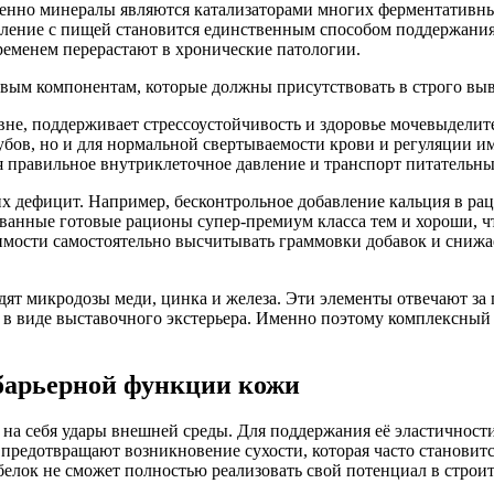
менно минералы являются катализаторами многих ферментативны
пление с пищей становится единственным способом поддержания 
ременем перерастают в хронические патологии.
вым компонентам, которые должны присутствовать в строго вы
вне, поддерживает стрессоустойчивость и здоровье мочевыделит
убов, но и для нормальной свертываемости крови и регуляции и
я правильное внутриклеточное давление и транспорт питательны
их дефицит. Например, бесконтрольное добавление кальция в ра
ванные готовые рационы супер-премиум класса тем и хороши, ч
димости самостоятельно высчитывать граммовки добавок и сниж
дят микродозы меди, цинка и железа. Эти элементы отвечают за
а в виде выставочного экстерьера. Именно поэтому комплексный
барьерной функции кожи
а себя удары внешней среды. Для поддержания её эластичности
предотвращают возникновение сухости, которая часто становится
лок не сможет полностью реализовать свой потенциал в строит