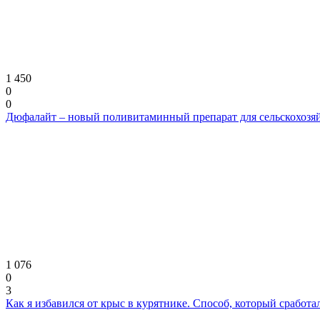
1 450
0
0
Дюфалайт – новый поливитаминный препарат для сельскохозяй
1 076
0
3
Как я избавился от крыс в курятнике. Способ, который сработа