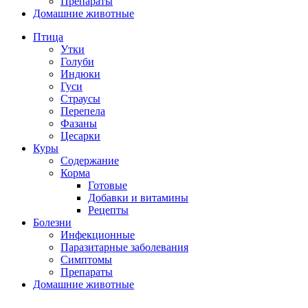
Препараты
Домашние животные
Птица
Утки
Голуби
Индюки
Гуси
Страусы
Перепела
Фазаны
Цесарки
Куры
Содержание
Корма
Готовые
Добавки и витамины
Рецепты
Болезни
Инфекционные
Паразитарные заболевания
Симптомы
Препараты
Домашние животные