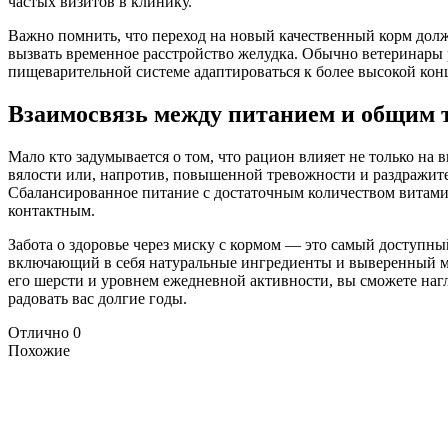
частых визитов в клинику.
Важно помнить, что переход на новый качественный корм дол
вызвать временное расстройство желудка. Обычно ветеринары р
пищеварительной системе адаптироваться к более высокой кон
Взаимосвязь между питанием и общим 
Мало кто задумывается о том, что рацион влияет не только н
вялости или, напротив, повышенной тревожности и раздражите
Сбалансированное питание с достаточным количеством витами
контактным.
Забота о здоровье через миску с кормом — это самый доступн
включающий в себя натуральные ингредиенты и выверенный ми
его шерсти и уровнем ежедневной активности, вы сможете нагл
радовать вас долгие годы.
Отлично
0
Похожие