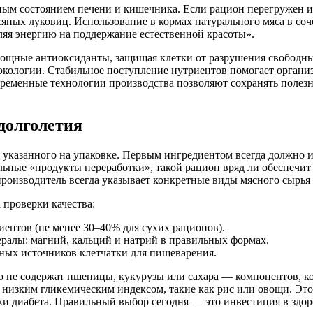
ным состоянием печени и кишечника. Если рацион перегружен и
осяных луковиц. Использование в кормах натурального мяса в с
ляя энергию на поддержание естественной красоты».
ощные антиоксиданты, защищая клетки от разрушения свободны
экологии. Стабильное поступление нутриентов помогает органи
овременные технологии производства позволяют сохранять полез
долголетия
 указанного на упаковке. Первым ингредиентом всегда должно и
тельные «продукты переработки», такой рацион вряд ли обеспеч
производитель всегда указывает конкретные виды мясного сырь
 проверки качества:
иентов (не менее 30–40% для сухих рационов).
ералы: магний, кальций и натрий в правильных формах.
ных источников клетчатки для пищеварения.
о не содержат пшеницы, кукурузы или сахара — компонентов, к
 низким гликемическим индексом, такие как рис или овощи. Это
ки диабета. Правильный выбор сегодня — это инвестиция в здор