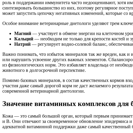
роль в поддержании иммунитета часто недооценивают, хотя и
синтезировать большинство из них, поэтому регулярное посту
может запустить цепочку негативных изменений, которые со в
Особое внимание ветеринарные диетологи уделяют трем ключе
Магний
— участвует в обмене энергии на клеточном уро
Кальций
— необходим не только для крепости костей и з
Натрий
— регулирует водно-солевой баланс, обеспечива
Важно понимать, что избыток минералов так же вреден, как и 
или нарушить усвоение других важных элементов. Сбалансиро
из физиологических норм. Это избавляет владельца от необхо
животного в долгосрочной перспективе.
Помимо базовых минералов, в состав качественных кормов вхо
участия даже самый дорогой корм не даст желаемого результат
современной ветеринарной диетологии.
Значение витаминных комплексов для 
Кожа — это самый большой орган, который первым принимает н
и B. Они отвечают за своевременное обновление эпидермиса и 
адекватной витаминной поддержки даже самый качественный бе