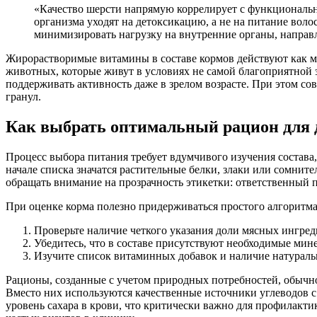
«Качество шерсти напрямую коррелирует с функциональ
организма уходят на детоксикацию, а не на питание вол
минимизировать нагрузку на внутренние органы, направ
Жирорастворимые витамины в составе кормов действуют как м
животных, которые живут в условиях не самой благоприятной 
поддерживать активность даже в зрелом возрасте. При этом с
гранул.
Как выбрать оптимальный рацион для 
Процесс выбора питания требует вдумчивого изучения состава,
начале списка значатся растительные белки, злаки или сомни
обращать внимание на прозрачность этикетки: ответственный 
При оценке корма полезно придерживаться простого алгоритма
Проверьте наличие четкого указания доли мясных ингред
Убедитесь, что в составе присутствуют необходимые мин
Изучите список витаминных добавок и наличие натураль
Рационы, созданные с учетом природных потребностей, обычн
Вместо них используются качественные источники углеводов с
уровень сахара в крови, что критически важно для профилакти