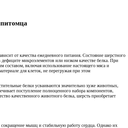
 питомца
ависит от качества ежедневного питания. Состояние шерстного
в дефиците микроэлементов или низком качестве белка. При
ым составом, включая использование настоящего мяса и
атериале для клеток, не перегружая при этом
астительные белки усваиваются значительно хуже животных,
печивает поступление полноценного набора компонентов,
ество качественного животного белка, шерсть приобретает
, сокращение мышц и стабильную работу сердца. Однако их