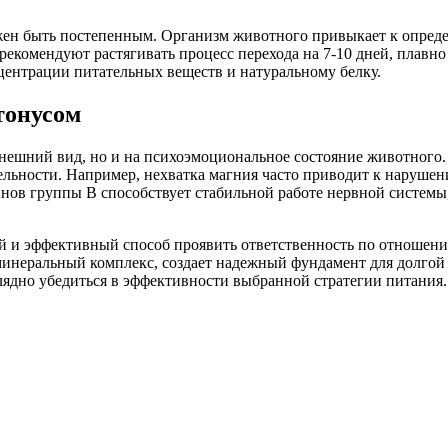
жен быть постепенным. Организм животного привыкает к опреде
екомендуют растягивать процесс перехода на 7-10 дней, плавно
центрации питательных веществ и натуральному белку.
тонусом
а внешний вид, но и на психоэмоциональное состояние животног
льности. Например, нехватка магния часто приводит к нарушени
нов группы B способствует стабильной работе нервной системы
ый и эффективный способ проявить ответственность по отношени
неральный комплекс, создает надежный фундамент для долгой ж
ядно убедиться в эффективности выбранной стратегии питания. 