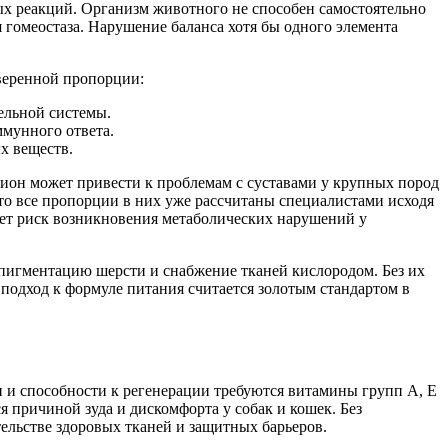
х реакций. Организм животного не способен самостоятельно
гомеостаза. Нарушение баланса хотя бы одного элемента
веренной пропорции:
ельной системы.
ммунного ответа.
х веществ.
цион может привести к проблемам с суставами у крупных пород
то все пропорции в них уже рассчитаны специалистами исходя
ает риск возникновения метаболических нарушений у
 пигментацию шерсти и снабжение тканей кислородом. Без их
 подход к формуле питания считается золотым стандартом в
 и способности к регенерации требуются витамины групп A, E
 причиной зуда и дискомфорта у собак и кошек. Без
ельстве здоровых тканей и защитных барьеров.