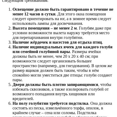
следующим требованиям:
Освещение должно быть гарантировано в течение не
менее 12 часов в сутки
. Для этого окна помещения
следует ориентировать на юг, а в зимнее время следует
использовать лампы для досвечивания.
Высота помещения – не менее 2 м
. Голубям даже при
условии возможности вылета наружу требуется место
для перепархивания внутри голубятни.
Наличие жёрдочек и насестов для отдыха птиц
.
Наличие индивидуальных ячеек для каждого голубя
или семейной голубиной пары
. Размеры ячейки
должны быть не менее, чем 20 х 20 х 40 см; при
возможности следует организовать большее
пространство (например, для гнездования). В целом же
размер ящиков должен быть таким, чтобы в нём
спокойно могли уместиться две птицы: голуби создают
пары.
Двери должны быть плотно запирающимися
, чтобы
избежать сквозняков, а также изолировать голубей от
возможного попадания внутрь хищников или
вредителей.
На полу голубятни требуется подстилка
. Она должна
состоять из песка, измельчённого торфа, опилок, в
крайнем случае – сена или соломы. Подстилка