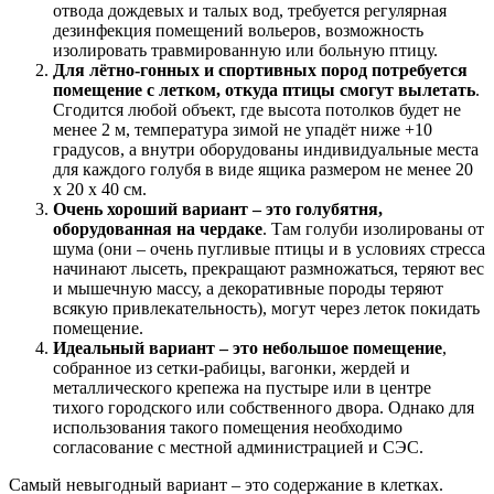
отвода дождевых и талых вод, требуется регулярная
дезинфекция помещений вольеров, возможность
изолировать травмированную или больную птицу.
Для лётно-гонных и спортивных пород потребуется
помещение с летком, откуда птицы смогут вылетать
.
Сгодится любой объект, где высота потолков будет не
менее 2 м, температура зимой не упадёт ниже +10
градусов, а внутри оборудованы индивидуальные места
для каждого голубя в виде ящика размером не менее 20
х 20 х 40 см.
Очень хороший вариант – это голубятня,
оборудованная на чердаке
. Там голуби изолированы от
шума (они – очень пугливые птицы и в условиях стресса
начинают лысеть, прекращают размножаться, теряют вес
и мышечную массу, а декоративные породы теряют
всякую привлекательность), могут через леток покидать
помещение.
Идеальный вариант – это небольшое помещение
,
собранное из сетки-рабицы, вагонки, жердей и
металлического крепежа на пустыре или в центре
тихого городского или собственного двора. Однако для
использования такого помещения необходимо
согласование с местной администрацией и СЭС.
Самый невыгодный вариант – это содержание в клетках.