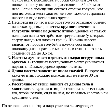
Лучше всего использовать бруски сечением 2-4 см,
подвешенные у потолка на расстоянии в 35-40 см от
него. Если в помещении обитает столько голубей, что
под потолком места хватает не всем, можно устраивать
насесты в виде нескольких ярусов.
Несмотря на то что в природе голуби отдыхают обычно
на ветках деревьев,
насесты круглого сечения в
голубятне лучше не делать
: птицам удобнее хвататься
пальцами лап за четырёх- или треугольные (у которых
сверху находится плоская грань). Ширина насеста
зависит от породы голубей и должна составлять
половину длины раскрытых пальцев птицы – то есть в
среднем от 2,5 до 3,5 см.
Насесты лучше всего делать из гладко оструганных
брусков
. В трещинах неструганных могут укрываться
паразиты. Гладкое дерево проще чистить.
Длина насеста зависит от числа голубей
. В норме на
каждую птицу должно приходиться не менее 30 см
длины.
Расстояние от стены зависит от длины тела и
хвостового оперения птиц
. Рассчитывать насест надо
так, чтобы голуби, сидя на нём, не касались хвостом или
крыльями стены.
По отношению к гнёздам надо учитывать следующее: