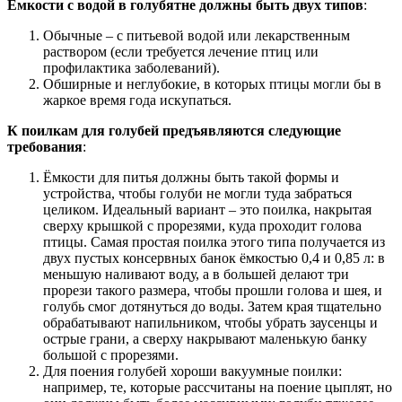
Ёмкости с водой в голубятне должны быть двух типов
:
Обычные – с питьевой водой или лекарственным
раствором (если требуется лечение птиц или
профилактика заболеваний).
Обширные и неглубокие, в которых птицы могли бы в
жаркое время года искупаться.
К поилкам для голубей предъявляются следующие
требования
:
Ёмкости для питья должны быть такой формы и
устройства, чтобы голуби не могли туда забраться
целиком. Идеальный вариант – это поилка, накрытая
сверху крышкой с прорезями, куда проходит голова
птицы. Самая простая поилка этого типа получается из
двух пустых консервных банок ёмкостью 0,4 и 0,85 л: в
меньшую наливают воду, а в большей делают три
прорези такого размера, чтобы прошли голова и шея, и
голубь смог дотянуться до воды. Затем края тщательно
обрабатывают напильником, чтобы убрать заусенцы и
острые грани, а сверху накрывают маленькую банку
большой с прорезями.
Для поения голубей хороши вакуумные поилки:
например, те, которые рассчитаны на поение цыплят, но