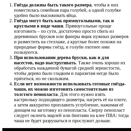
Гнёзда должны быть такого размера
, чтобы в них
поместилась семейная пара голубей, а одной голубке
удобно было высиживать яйца.
Гнёзда могут быть как прямоугольными, так и
круглыми в виде чаши
. Прямоугольные проще
изготовить – по сути, достаточно просто сбить из
деревянных брусков или фанеры ящик нужных размеров
и разместить на стеллаже, а круглые более похожи на
природные формы гнёзд, и голуби охотнее ими
пользуются.
При использовании дерева бруски, как и для
насестов, надо выстругивать
. Также очень хорошо их
обработать наждачной бумагой средней зернистости,
чтобы дерево было гладким и паразитам негде было
прятаться, но не скользким.
Если нет возможности использовать готовые гнёзда-
чаши, их можно изготовить самостоятельно из
толстого пенопласта
. Для этого нужно взять
кастрюльку подходящего диаметра, нагреть её на плите,
а затем аккуратно проплавить углубление, нажимая её
днищем на заготовку из пенопласта. Сверху пенопласт
следует оклеить марлей или бинтами на клее ПВА: тогда
чаша не будет разрушаться и прослужит дольше.