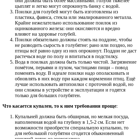
они должны быть более массивными: голуби тяжелее
цыплят и легко могут опрокинуть банку с водой.
Поилки для голубей могут быть изготовлены из
пластика, фаянса, стекла или эмалированного металла.
Крайне нежелательно использование поилок из
оцинкованного железа: они окисляются и вредно
влияют на здоровье голубей.
Поилки обязательно должны стоять на поддоне, чтобы
не разводить сырость в голубятне: рано или поздно, но
птицы всё равно одну из них опрокинут. Поддон не даст
растечься воде по полу и впитаться в подстилку.
Вода в поилках должна быть только чистой. Загрязнение
помётом, перьями и пухом, частицами пищи – повод
поменять воду. В идеале поилки надо ополаскивать и
обновлять в них воду при каждом кормлении птиц. Ещё
лучше использовать автопоилки с проточной водой, но
они сложны в устройстве и эксплуатации и годятся
только для больших голубятен.
Что касается купален, то к ним требования проще
:
Купальней должна быть обширная, но мелкая посуда,
наполненная водой на глубину в 1,5-2 см. Если нет
возможности приобрести специальную купальню, то
для небольшой голубятни сгодится обыкновенный
кошачий лоток из зоомагазина.