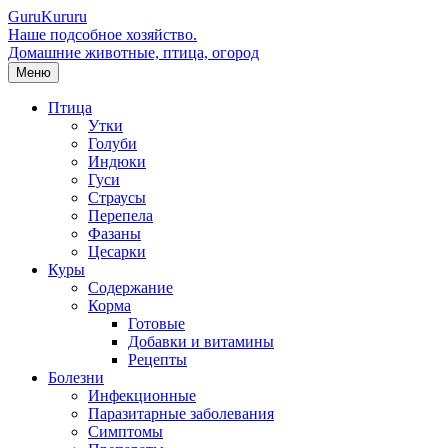
Guru
Kuru
ru
Наше подсобное хозяйство.
Домашние животные, птица, огород
Меню
Птица
Утки
Голуби
Индюки
Гуси
Страусы
Перепела
Фазаны
Цесарки
Куры
Содержание
Корма
Готовые
Добавки и витамины
Рецепты
Болезни
Инфекционные
Паразитарные заболевания
Симптомы