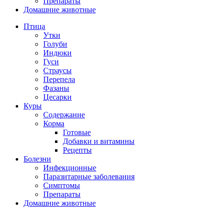
Препараты
Домашние животные
Птица
Утки
Голуби
Индюки
Гуси
Страусы
Перепела
Фазаны
Цесарки
Куры
Содержание
Корма
Готовые
Добавки и витамины
Рецепты
Болезни
Инфекционные
Паразитарные заболевания
Симптомы
Препараты
Домашние животные