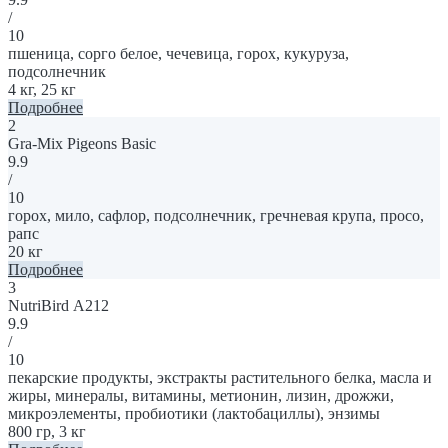
/
10
пшеница, сорго белое, чечевица, горох, кукуруза,
подсолнечник
4 кг, 25 кг
Подробнее
2
Gra-Mix Pigeons Basic
9.9
/
10
горох, мило, сафлор, подсолнечник, гречневая крупа, просо,
рапс
20 кг
Подробнее
3
NutriBird А212
9.9
/
10
пекарские продукты, экстракты растительного белка, масла и
жиры, минералы, витамины, метионин, лизин, дрожжи,
микроэлементы, пробиотики (лактобациллы), энзимы
800 гр, 3 кг