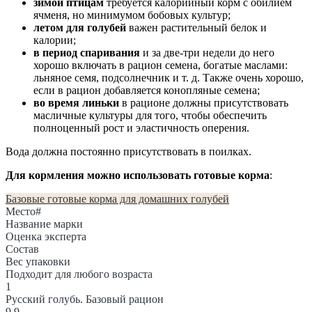
зимой птицам
требуется калорийный корм с обилием
ячменя, но минимумом бобовых культур;
летом для голубей
важен растительный белок и
калории;
в период спаривания
и за две-три недели до него
хорошо включать в рацион семена, богатые маслами:
льняное семя, подсолнечник и т. д. Также очень хорошо,
если в рацион добавляется конопляные семена;
во время линьки
в рационе должны присутствовать
масличные культуры для того, чтобы обеспечить
полноценный рост и эластичность оперения.
Вода должна постоянно присутствовать в поилках.
Для кормления можно использовать готовые корма
:
Базовые готовые корма для домашних голубей
Место
#
Название марки
Оценка эксперта
Состав
Вес упаковки
Подходит для любого возраста
1
Русский голубь. Базовый рацион
9.9