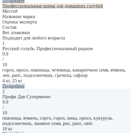
Подробнее
Профессиональные корма для домашних голубей
Место
#
Название марки
Оценка эксперта
Состав
Вес упаковки
Подходит для любого возраста
1
Русский голубь. Профессиональный рацион
9.9
/
10
горох, просо, пшеница, чечевица, канареечное семя, ячмень,
лен, рапс, подсолнечник, гречиха, сафлор
4 кг, 25 кг
Подробнее
2
Профи Дав Суперменю
9.9
/
10
пшеница, ячмень, сорго, горох, вика, просо, кукуруза,
подсолнечник, льняное семя, рис, рапс, овёс
10 кг