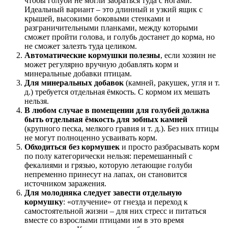
чтобы голуби не могли забраться туда с ногами.
Идеальный вариант – это длинный и узкий ящик с
крышей, высокими боковыми стенками и
разграничительными планками, между которыми
сможет пройти голова, и голубь достанет до корма, но
не сможет залезть туда целиком.
Автоматические кормушки полезны
, если хозяин не
может регулярно вручную добавлять корм и
минеральные добавки птицам.
Для минеральных добавок
(камней, ракушек, угля и т.
д.) требуется отдельная ёмкость. С кормом их мешать
нельзя.
В любом случае в помещении для голубей должна
быть отдельная ёмкость для зобных камней
(крупного песка, мелкого гравия и т. д.). Без них птицы
не могут полноценно усваивать корм.
Обходиться без кормушек
и просто разбрасывать корм
по полу категорически нельзя: перемешанный с
фекалиями и грязью, которую летающие голуби
непременно принесут на лапах, он становится
источником заражения.
Для молодняка следует завести отдельную
кормушку
: «отлучение» от гнезда и переход к
самостоятельной жизни – для них стресс и питаться
вместе со взрослыми птицами им в это время