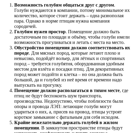
Возможность голубям общаться друг с другом
.
Голуби нуждаются в компании, потому минимальное их
количество, которое стоит держать – одна разнополая
пара. Однако в норме птицам нужна компания
сородичей.
Голубям нужен простор
. Помещение должно быть
достаточным по площади и объёму, чтобы голуби имели
возможность прогуливаться и летать с места на место.
Обустройство помещения должно соответствовать их
породе
. Для мясных пород, которые летают плохо и
невысоко, подойдёт вольер, для лётных и спортивных
пород – требуется голубятня, оборудованная удобным
местом для взлёта и посадки птиц. Для декоративных
пород может подойти и клетка – но она должна быть
большой, да и голубей из неё время от времени надо
выпускать на прогулку.
Помещение должно располагаться в тихом месте
, где
птиц не будут беспокоить шум транспорта,
производства. Недопустимо, чтобы поблизости были
опоры и провода ЛЭП: летающие голуби могут
удариться о них, а, присев на провод, птицы устроят
короткое замыкание с фатальным для себя исходом.
Крайне нежелательно держать голубей в жилом
помещении
. В замкнутом пространстве птицы будут