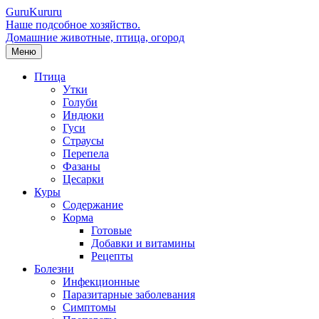
Guru
Kuru
ru
Наше подсобное хозяйство.
Домашние животные, птица, огород
Меню
Птица
Утки
Голуби
Индюки
Гуси
Страусы
Перепела
Фазаны
Цесарки
Куры
Содержание
Корма
Готовые
Добавки и витамины
Рецепты
Болезни
Инфекционные
Паразитарные заболевания
Симптомы