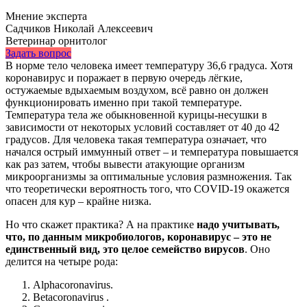
Мнение эксперта
Садчиков Николай Алексеевич
Ветеринар орнитолог
Задать вопрос
В норме тело человека имеет температуру 36,6 градуса. Хотя
коронавирус и поражает в первую очередь лёгкие,
остужаемые вдыхаемым воздухом, всё равно он должен
функционировать именно при такой температуре.
Температура тела же обыкновенной курицы-несушки в
зависимости от некоторых условий составляет от 40 до 42
градусов. Для человека такая температура означает, что
начался острый иммунный ответ – и температура повышается
как раз затем, чтобы вывести атакующие организм
микроорганизмы за оптимальные условия размножения. Так
что теоретически вероятность того, что COVID-19 окажется
опасен для кур – крайне низка.
Но что скажет практика? А на практике
надо учитывать,
что, по данным микробиологов, коронавирус – это не
единственный вид, это целое семейство вирусов
. Оно
делится на четыре рода:
Alphacoronavirus.
Betacoronavirus .