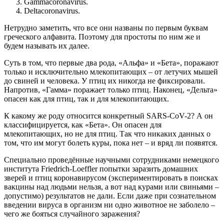
Gammacoronavirus.
Deltacoronavirus.
Нетрудно заметить, что все они названы по первым буквам
греческого алфавита. Поэтому для простоты по ним же и
будем называть их далее.
Суть в том, что первые два рода, «Альфа» и «Бета», поражают
только и исключительно млекопитающих – от летучих мышей
до свиней и человека. У птиц их никогда не фиксировали.
Напротив, «Гамма» поражает только птиц. Наконец, «Дельта»
опасен как для птиц, так и для млекопитающих.
К какому же роду относится конкретный SARS-CoV-2? А он
классифицируется, как «Бета». Он опасен для
млекопитающих, но не для птиц. Так что никаких данных о
том, что им могут болеть куры, пока нет – и вряд ли появятся.
Специально проведённые научными сотрудниками немецкого
института Friedrich-Loeffler попытки заразить домашних
зверей и птиц коронавирусом (экспериментировать в поисках
вакцины над людьми нельзя, а вот над курами или свиньями –
допустимо) результатов не дали. Если даже при сознательном
введении вируса в организм ни одно животное не заболело –
чего же бояться случайного заражения?