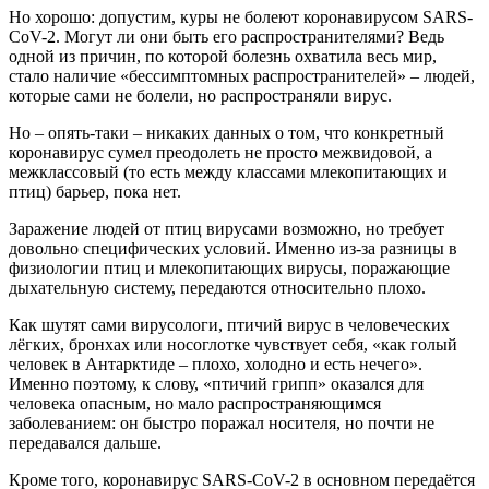
Но хорошо: допустим, куры не болеют коронавирусом SARS-
CoV-2. Могут ли они быть его распространителями? Ведь
одной из причин, по которой болезнь охватила весь мир,
стало наличие «бессимптомных распространителей» – людей,
которые сами не болели, но распространяли вирус.
Но – опять-таки – никаких данных о том, что конкретный
коронавирус сумел преодолеть не просто межвидовой, а
межклассовый (то есть между классами млекопитающих и
птиц) барьер, пока нет.
Заражение людей от птиц вирусами возможно, но требует
довольно специфических условий. Именно из-за разницы в
физиологии птиц и млекопитающих вирусы, поражающие
дыхательную систему, передаются относительно плохо.
Как шутят сами вирусологи, птичий вирус в человеческих
лёгких, бронхах или носоглотке чувствует себя, «как голый
человек в Антарктиде – плохо, холодно и есть нечего».
Именно поэтому, к слову, «птичий грипп» оказался для
человека опасным, но мало распространяющимся
заболеванием: он быстро поражал носителя, но почти не
передавался дальше.
Кроме того, коронавирус SARS-CoV-2 в основном передаётся