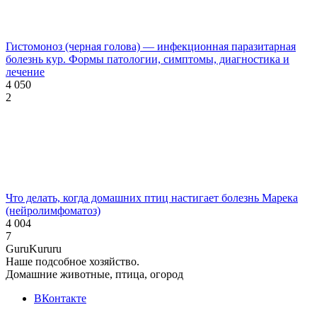
Гистомоноз (черная голова) — инфекционная паразитарная
болезнь кур. Формы патологии, симптомы, диагностика и
лечение
4 050
2
Что делать, когда домашних птиц настигает болезнь Марека
(нейролимфоматоз)
4 004
7
Guru
Kuru
ru
Наше подсобное хозяйство.
Домашние животные, птица, огород
ВКонтакте