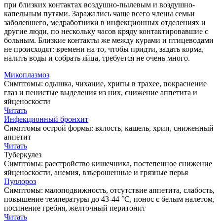
при близких контактах воздушно-пылевым и воздушно-
капельным путями. Заражались чаще всего члены семьи
заболевшего, медработники в инфекционных отделениях и
другие люди, по нескольку часов кряду контактировавшие с
больным. Близкие контакты же между курами и птицеводами
не происходят: времени на то, чтобы придти, задать корма,
налить воды и собрать яйца, требуется не очень много.
Микоплазмоз
Симптомы: одышка, чихание, хрипы в трахее, покраснение
глаз и пенистые выделения из них, снижение аппетита и
яйценоскости
Читать
Инфекционный бронхит
Симптомы острой формы: вялость, кашель, хрип, сниженный
аппетит
Читать
Туберкулез
Симптомы: расстройство кишечника, постепенное снижение
яйценоскости, анемия, взъерошенные и грязные перья
Пуллороз
Симптомы: малоподвижность, отсутствие аппетита, слабость,
повышение температуры до 43-44 °С, понос с белым налетом,
посинение гребня, желточный перитонит
Читать