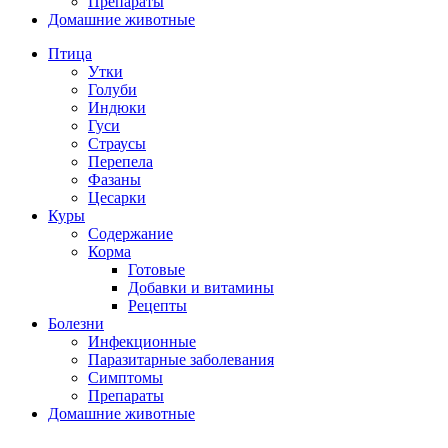
Препараты
Домашние животные
Птица
Утки
Голуби
Индюки
Гуси
Страусы
Перепела
Фазаны
Цесарки
Куры
Содержание
Корма
Готовые
Добавки и витамины
Рецепты
Болезни
Инфекционные
Паразитарные заболевания
Симптомы
Препараты
Домашние животные