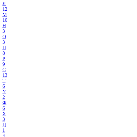
Л
12
М
10
Н
3
О
3
П
8
Р
9
С
13
Т
6
У
2
Ф
6
Х
3
Ц
1
Ч