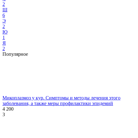
2
Ш
6
Э
2
Ю
1
Я
2
Популярное
Микоплазмоз у кур. Симптомы и методы лечения этого
заболевания, а также меры профилактики эпидемий
4 200
3