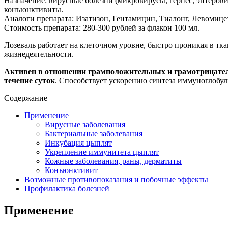
Назначение: вирусные болезни (микровирусы, герпес, энтерови
конъюнктивиты.
Аналоги препарата: Изатизон, Гентамицин, Тиалонг, Левомице
Стоимость препарата: 280-300 рублей за флакон 100 мл.
Лозеваль работает на клеточном уровне, быстро проникая в тк
жизнедеятельности.
Активен в отношении грамположительных и грамотрицатель
течение суток
. Способствует ускорению синтеза иммуноглобу
Содержание
Применение
Вирусные заболевания
Бактериальные заболевания
Инкубация цыплят
Укрепление иммунитета цыплят
Кожные заболевания, раны, дерматиты
Конъюнктивит
Возможные противопоказания и побочные эффекты
Профилактика болезней
Применение