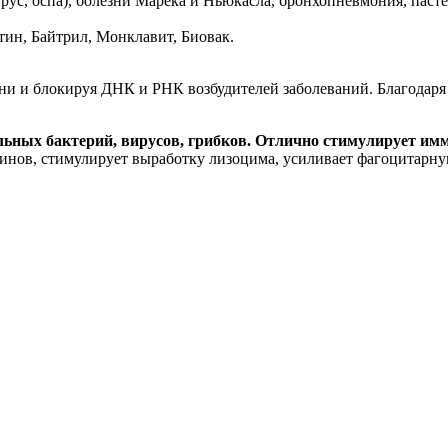
рус, оспа), болезни Марека и Ньюкасла, бронхопневмония, паст
тин, Байтрил, Монклавит, Биовак.
ани и блокируя ДНК и РНК возбудителей заболеваний. Благодаря
ных бактерий, вирусов, грибков. Отлично стимулирует имму
линов, стимулирует выработку лизоцима, усиливает фагоцитар