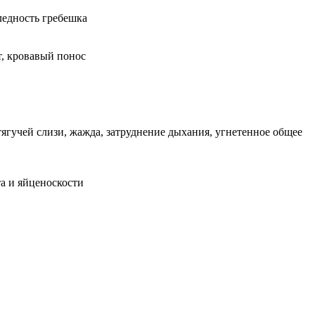
ледность гребешка
, кровавый понос
ягучей слизи, жажда, затруднение дыхания, угнетенное общее
а и яйценоскости