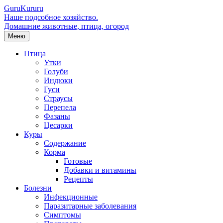
Guru
Kuru
ru
Наше подсобное хозяйство.
Домашние животные, птица, огород
Меню
Птица
Утки
Голуби
Индюки
Гуси
Страусы
Перепела
Фазаны
Цесарки
Куры
Содержание
Корма
Готовые
Добавки и витамины
Рецепты
Болезни
Инфекционные
Паразитарные заболевания
Симптомы