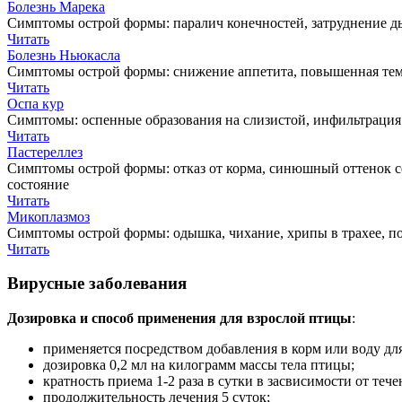
Болезнь Марека
Симптомы острой формы: паралич конечностей, затруднение дых
Читать
Болезнь Ньюкасла
Симптомы острой формы: снижение аппетита, повышенная тем
Читать
Оспа кур
Симптомы: оспенные образования на слизистой, инфильтрация 
Читать
Пастереллез
Симптомы острой формы: отказ от корма, синюшный оттенок сер
состояние
Читать
Микоплазмоз
Симптомы острой формы: одышка, чихание, хрипы в трахее, по
Читать
Вирусные заболевания
Дозировка и способ применения для взрослой птицы
:
применяется посредством добавления в корм или воду для
дозировка 0,2 мл на килограмм массы тела птицы;
кратность приема 1-2 раза в сутки в засвисимости от тече
продолжительность лечения 5 суток;