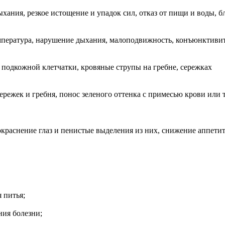
ания, резкое истощение и упадок сил, отказ от пищи и воды, б
пература, нарушение дыхания, малоподвижность, конъюнктивит
подкожной клетчатки, кровяные струпы на гребне, сережках
ежек и гребня, понос зеленого оттенка с примесью крови или т
краснение глаз и пенистые выделения из них, снижение аппетит
 питья;
ния болезни;