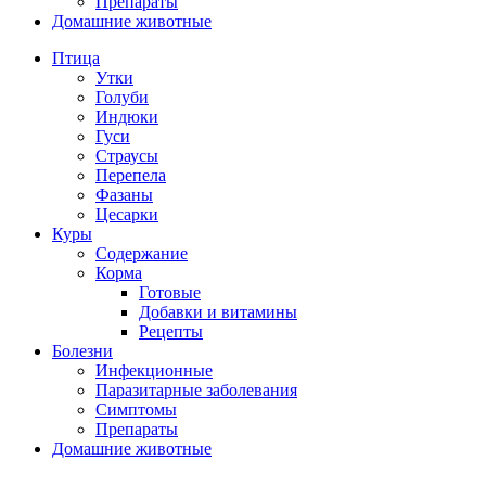
Препараты
Домашние животные
Птица
Утки
Голуби
Индюки
Гуси
Страусы
Перепела
Фазаны
Цесарки
Куры
Содержание
Корма
Готовые
Добавки и витамины
Рецепты
Болезни
Инфекционные
Паразитарные заболевания
Симптомы
Препараты
Домашние животные