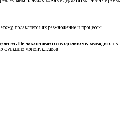
ереллез, микоплазмоз, кожные дерматиты, гнойные раны,
 этому, подавляется их размножение и процессы
нитет. Не накапливается в организме, выводится в
ную функцию мононуклеаров.