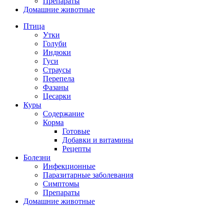
Препараты
Домашние животные
Птица
Утки
Голуби
Индюки
Гуси
Страусы
Перепела
Фазаны
Цесарки
Куры
Содержание
Корма
Готовые
Добавки и витамины
Рецепты
Болезни
Инфекционные
Паразитарные заболевания
Симптомы
Препараты
Домашние животные