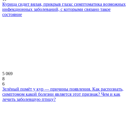
Курица сидит вялая, прикрыв глаза: симптоматика возможных
инфекционных заболеваний, с которыми связано такое
состояние
5 069
8
6
Зелёный помёт у кур — причины появления. Как распознать,
симптомом какой болезни является этот признак? Чем и как
лечить заболевшую птицу?