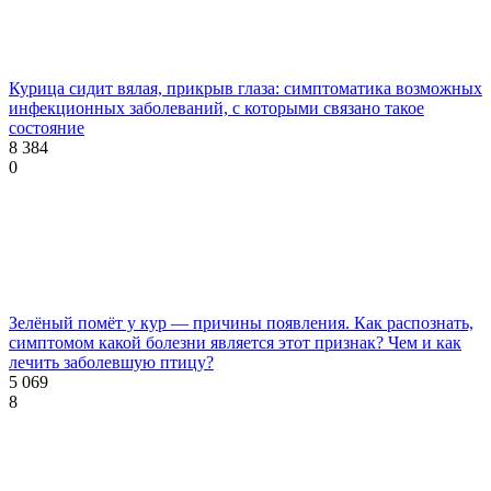
Курица сидит вялая, прикрыв глаза: симптоматика возможных
инфекционных заболеваний, с которыми связано такое
состояние
8 384
0
Зелёный помёт у кур — причины появления. Как распознать,
симптомом какой болезни является этот признак? Чем и как
лечить заболевшую птицу?
5 069
8