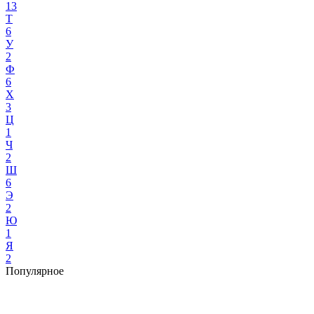
13
Т
6
У
2
Ф
6
Х
3
Ц
1
Ч
2
Ш
6
Э
2
Ю
1
Я
2
Популярное