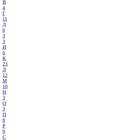
В
4
Г
11
Д
6
З
3
И
6
К
23
Л
12
М
10
Н
3
О
3
П
8
Р
9
С