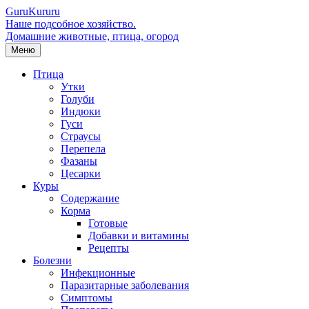
Guru
Kuru
ru
Наше подсобное хозяйство.
Домашние животные, птица, огород
Меню
Птица
Утки
Голуби
Индюки
Гуси
Страусы
Перепела
Фазаны
Цесарки
Куры
Содержание
Корма
Готовые
Добавки и витамины
Рецепты
Болезни
Инфекционные
Паразитарные заболевания
Симптомы