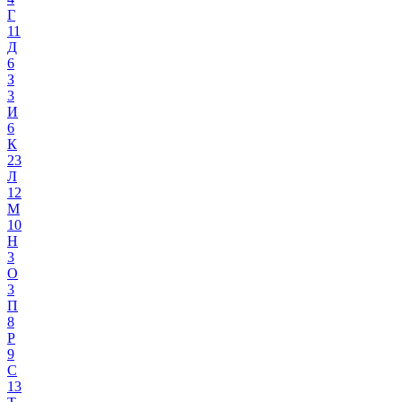
Г
11
Д
6
З
3
И
6
К
23
Л
12
М
10
Н
3
О
3
П
8
Р
9
С
13