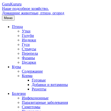
Guru
Kuru
ru
Наше подсобное хозяйство.
Домашние животные, птица, огород
Меню
Птица
Утки
Голуби
Индюки
Гуси
Страусы
Перепела
Фазаны
Цесарки
Куры
Содержание
Корма
Готовые
Добавки и витамины
Рецепты
Болезни
Инфекционные
Паразитарные заболевания
Симптомы