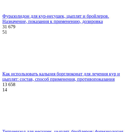
Фуразолидон для кур-несушек, цыплят и бройлеров.
Назначение, показания к применению, дозировка
31 679
51
Как использовать кальция борглюконат для лечения кур и
цыплят: состав, способ применения, противопоказания
13 658
14
Тетрамизол для несушек, цыплят, бройлеров: фармакология,