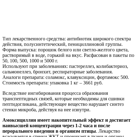
Тип лекарственного средства: антибиотик широкого спектра
действия, полусинтетический, пенициллиновой группы.
Форма выпуска: порошок белого или светло-желтого цвета,
растворимый в воде, горький на вкус. Расфасован в пакеты по
50, 100, 500, 1000 и 5000 г.
Используют при заболеваниях: пастереллез, колибактериоз,
сальмонеллез, бронхит, респираторные заболевания.
Аналоги препарата: соламокс, клавуксицин, фортамокс 500.
Стоимость препарата: упаковка 1 кг – 3661 руб.
Вследствие ингибирования процесса образования
транспептидных связей, которые необходимы для сшивки
пептидогликана, действующее вещество нарушает синтез
стенки микроба, действуя на нее изнутри.
Амоксициллин имеет накопительный эффект и достигает
наивысшей концентрации через 1-2 часа и после
перорального введения в организм птицы
. Лекарство
всасывается в стенки ЖКТ и проникает в ткани и органы.