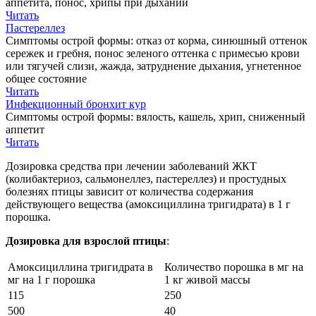
аппетита, понос, хрипы при дыхании
Читать
Пастереллез
Симптомы острой формы: отказ от корма, синюшный оттенок
сережек и гребня, понос зеленого оттенка с примесью крови
или тягучей слизи, жажда, затруднение дыхания, угнетенное
общее состояние
Читать
Инфекционный бронхит кур
Симптомы острой формы: вялость, кашель, хрип, сниженный
аппетит
Читать
Дозировка средства при лечении заболеваний ЖКТ
(колибактериоз, сальмонеллез, пастереллез) и простудных
болезнях птицы зависит от количества содержания
действующего вещества (амоксициллина тригидрата) в 1 г
порошка.
Дозировка для взрослой птицы
:
Амоксициллина тригидрата в
Количество порошка в мг на
мг на 1 г порошка
1 кг живой массы
115
250
500
40