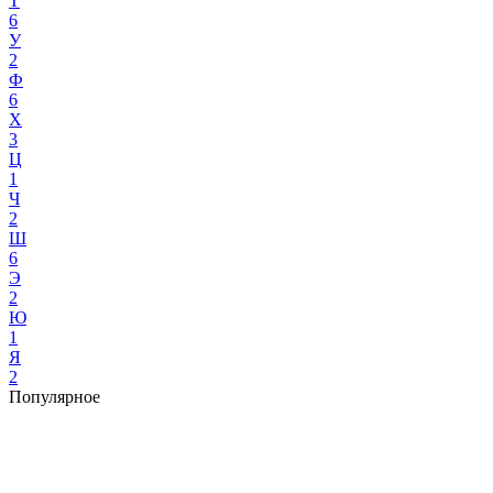
Т
6
У
2
Ф
6
Х
3
Ц
1
Ч
2
Ш
6
Э
2
Ю
1
Я
2
Популярное