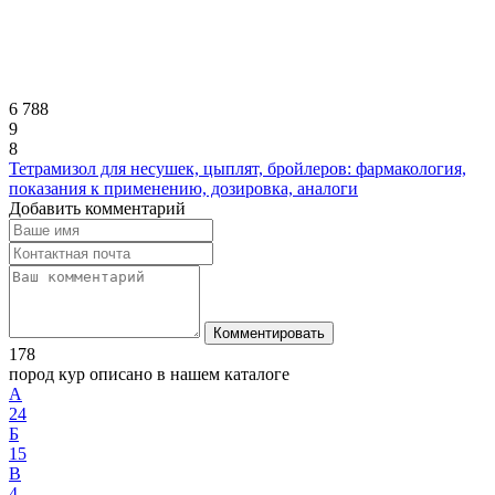
6 788
9
8
Тетрамизол для несушек, цыплят, бройлеров: фармакология,
показания к применению, дозировка, аналоги
Добавить комментарий
Комментировать
178
пород кур описано в нашем каталоге
А
24
Б
15
В
4