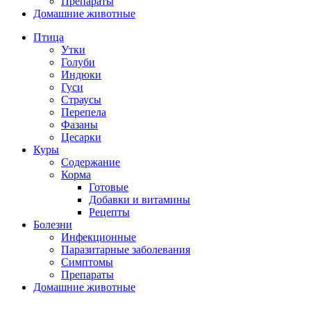
Препараты
Домашние животные
Птица
Утки
Голуби
Индюки
Гуси
Страусы
Перепела
Фазаны
Цесарки
Куры
Содержание
Корма
Готовые
Добавки и витамины
Рецепты
Болезни
Инфекционные
Паразитарные заболевания
Симптомы
Препараты
Домашние животные