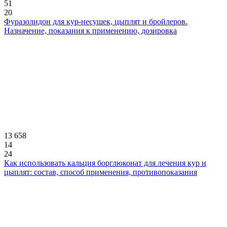
51
20
Фуразолидон для кур-несушек, цыплят и бройлеров.
Назначение, показания к применению, дозировка
13 658
14
24
Как использовать кальция борглюконат для лечения кур и
цыплят: состав, способ применения, противопоказания