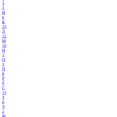
З
3
И
6
К
23
Л
12
М
10
Н
3
О
3
П
8
Р
9
С
13
Т
6
У
2
Ф