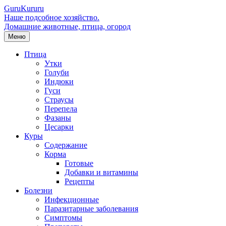
Guru
Kuru
ru
Наше подсобное хозяйство.
Домашние животные, птица, огород
Меню
Птица
Утки
Голуби
Индюки
Гуси
Страусы
Перепела
Фазаны
Цесарки
Куры
Содержание
Корма
Готовые
Добавки и витамины
Рецепты
Болезни
Инфекционные
Паразитарные заболевания
Симптомы