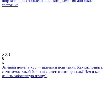
инфекционных заболеваний, с которыми связано такое
состояние
5 071
8
6
Зелёный помёт у кур — причины появления. Как распознать,
симптомом какой болезни является этот признак? Чем и как
лечить заболевшую птицу?