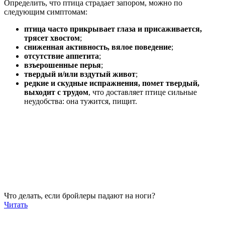
Определить, что птица страдает запором, можно по
следующим симптомам:
птица часто прикрывает глаза и присаживается,
трясет хвостом
;
сниженная активность, вялое поведение
;
отсутствие аппетита
;
взъерошенные перья
;
твердый и/или вздутый живот
;
редкие и скудные испражнения, помет твердый,
выходит с трудом
, что доставляет птице сильные
неудобства: она тужится, пищит.
Что делать, если бройлеры падают на ноги?
Читать