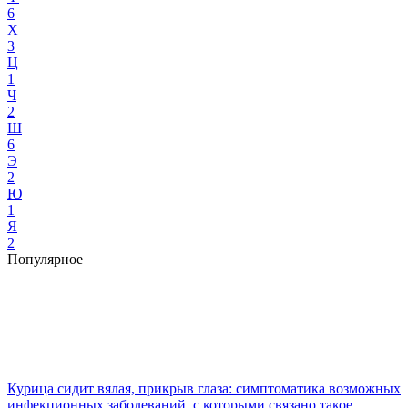
6
Х
3
Ц
1
Ч
2
Ш
6
Э
2
Ю
1
Я
2
Популярное
Курица сидит вялая, прикрыв глаза: симптоматика возможных
инфекционных заболеваний, с которыми связано такое