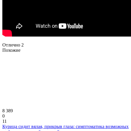
Отлично
2
Похожие
8 389
0
11
Курица сидит вялая, прикрыв глаза: симптоматика возможных