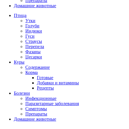
Препараты
Домашние животные
Птица
Утки
Голуби
Индюки
Гуси
Страусы
Перепела
Фазаны
Цесарки
Куры
Содержание
Корма
Готовые
Добавки и витамины
Рецепты
Болезни
Инфекционные
Паразитарные заболевания
Симптомы
Препараты
Домашние животные