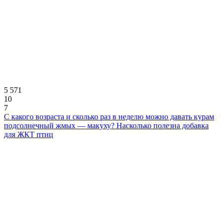
5 571
10
7
С какого возраста и сколько раз в неделю можно давать курам
подсолнечный жмых — макуху? Насколько полезна добавка
для ЖКТ птиц