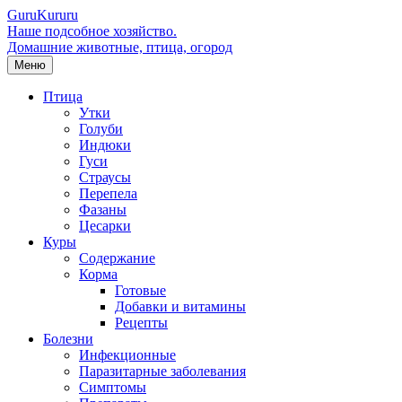
Guru
Kuru
ru
Наше подсобное хозяйство.
Домашние животные, птица, огород
Меню
Птица
Утки
Голуби
Индюки
Гуси
Страусы
Перепела
Фазаны
Цесарки
Куры
Содержание
Корма
Готовые
Добавки и витамины
Рецепты
Болезни
Инфекционные
Паразитарные заболевания
Симптомы