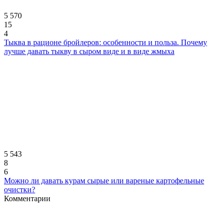
5 570
15
4
Тыква в рационе бройлеров: особенности и польза. Почему
лучше давать тыкву в сыром виде и в виде жмыха
5 543
8
6
Можно ли давать курам сырые или вареные картофельные
очистки?
Комментарии