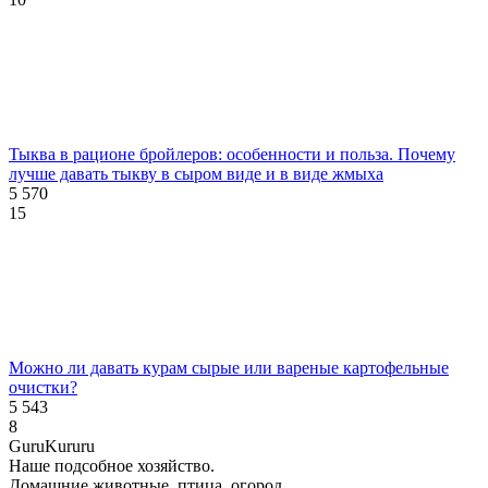
Тыква в рационе бройлеров: особенности и польза. Почему
лучше давать тыкву в сыром виде и в виде жмыха
5 570
15
Можно ли давать курам сырые или вареные картофельные
очистки?
5 543
8
Guru
Kuru
ru
Наше подсобное хозяйство.
Домашние животные, птица, огород