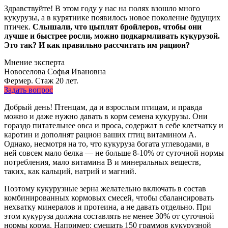
Здравствуйте! В этом году у нас на полях взошло много
кукурузы, а в курятнике появилось новое поколение будущих
птичек.
Слышали, что цыплят бройлеров, чтобы они
лучше и быстрее росли, можно подкармливать кукурузой.
Это так? И как правильно рассчитать им рацион?
Мнение эксперта
Новоселова Софья Ивановна
Фермер. Стаж 20 лет.
Задать вопрос
Добрый день! Птенцам, да и взрослым птицам, и правда
можно и даже нужно давать в корм семена кукурузы. Они
гораздо питательнее овса и проса, содержат в себе клетчатку и
каротин и дополнят рацион ваших птиц витамином A.
Однако, несмотря на то, что кукуруза богата углеводами, в
ней совсем мало белка — не больше 8-10% от суточной нормы
потребления, мало витамина B и минеральных веществ,
таких, как кальций, натрий и магний.
Поэтому кукурузные зерна желательно включать в состав
комбинированных кормовых смесей, чтобы сбалансировать
нехватку минералов и протеина, а не давать отдельно. При
этом кукуруза должна составлять не менее 30% от суточной
нормы корма. Например: смешать 150 граммов кукурузной