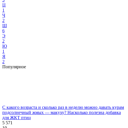
Ц
1
Ч
2
Ш
6
Э
2
Ю
1
Я
2
Популярное
С какого возраста и сколько раз в неделю можно давать курам
подсолнечный жмых — макуху? Насколько полезна добавка
для ЖКТ птиц
5 571
10