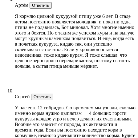
Артём
Ответить
Я кормлю цельной кукурузой птицу уже 6 лет. В стаде
летом постоянно появляется молодняк, и пока ни одна
птица не подавилась, Бог миловал. Хотя многие именно
этого и боятся. Но с таким же успехом куры и на выгуле
могут крупным камешком подавиться. И ещё, когда есть
в початках кукуруза, кидаю так, они успешно
склёвывают с початка. Если у кроликов остается
недоеденная, тоже кидаю курам. Я тоже слышал, что
цельное зерно долго переваривается, поэтому сытость
дольше, а сытая птица меньше мёрзнет.
Сергей
Ответить
У нас есть 12 гибридов. Со временем мы узнали, сколько
именно корма нужно цыплятам — 4 больших горсти
кукурузы каждое утро и вечер делают их счастливыми.
Вообще это зависит от породы, их активности и
времени года. Если вы постоянно находите корм в
кормушке, немного уменьшите количество корма. Будьте