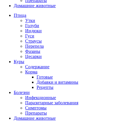
Препараты
Домашние животные
Птица
Утки
Голуби
Индюки
Гуси
Страусы
Перепела
Фазаны
Цесарки
Куры
Содержание
Корма
Готовые
Добавки и витамины
Рецепты
Болезни
Инфекционные
Паразитарные заболевания
Симптомы
Препараты
Домашние животные