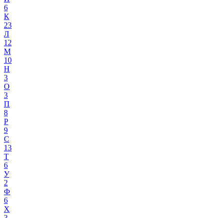
6
К
23
Л
12
М
10
Н
3
О
3
П
8
Р
9
С
13
Т
6
У
2
Ф
6
Х
3