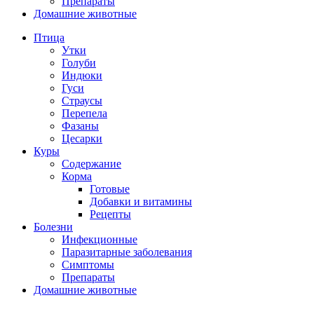
Препараты
Домашние животные
Птица
Утки
Голуби
Индюки
Гуси
Страусы
Перепела
Фазаны
Цесарки
Куры
Содержание
Корма
Готовые
Добавки и витамины
Рецепты
Болезни
Инфекционные
Паразитарные заболевания
Симптомы
Препараты
Домашние животные