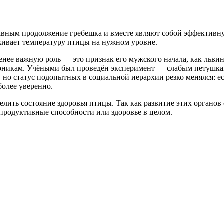
авным продолжение гребешка и вместе являют собой эффективну
живает температуру птицы на нужном уровне.
менее важную роль — это признак его мужского начала, как львин
перникам. Учёными был проведён эксперимент — слабым петушка
но статус подопытных в социальной иерархии резко менялся: ес
более уверенно.
лить состояние здоровья птицы. Так как развитие этих органов
епродуктивные способности или здоровье в целом.