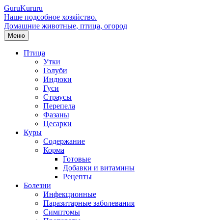
Guru
Kuru
ru
Наше подсобное хозяйство.
Домашние животные, птица, огород
Меню
Птица
Утки
Голуби
Индюки
Гуси
Страусы
Перепела
Фазаны
Цесарки
Куры
Содержание
Корма
Готовые
Добавки и витамины
Рецепты
Болезни
Инфекционные
Паразитарные заболевания
Симптомы