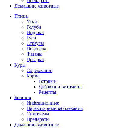
Препараты
Домашние животные
Птица
Утки
Голуби
Индюки
Гуси
Страусы
Перепела
Фазаны
Цесарки
Куры
Содержание
Корма
Готовые
Добавки и витамины
Рецепты
Болезни
Инфекционные
Паразитарные заболевания
Симптомы
Препараты
Домашние животные