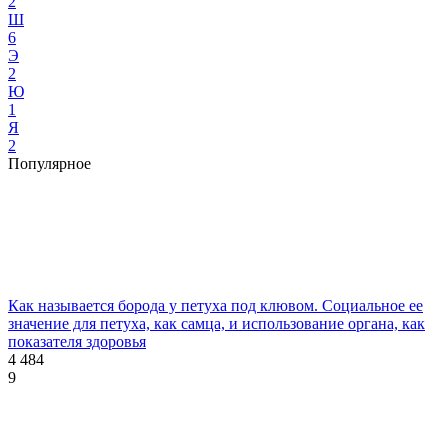
2
Ш
6
Э
2
Ю
1
Я
2
Популярное
Как называется борода у петуха под клювом. Социальное ее
значение для петуха, как самца, и использование органа, как
показателя здоровья
4 484
9