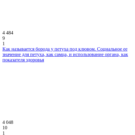
4 484
9
1
Как называется борода у петуха под клювом. Социальное ее
значение для петуха, как самца, и использование органа, как
показателя здоровья
4 048
10
1