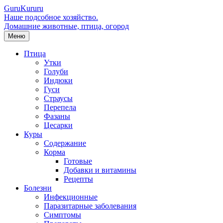
Guru
Kuru
ru
Наше подсобное хозяйство.
Домашние животные, птица, огород
Меню
Птица
Утки
Голуби
Индюки
Гуси
Страусы
Перепела
Фазаны
Цесарки
Куры
Содержание
Корма
Готовые
Добавки и витамины
Рецепты
Болезни
Инфекционные
Паразитарные заболевания
Симптомы