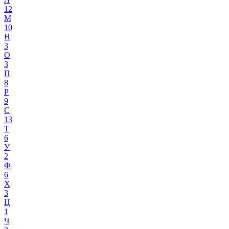
12
М
10
Н
3
О
3
П
8
Р
9
С
13
Т
6
У
2
Ф
6
Х
3
Ц
1
Ч