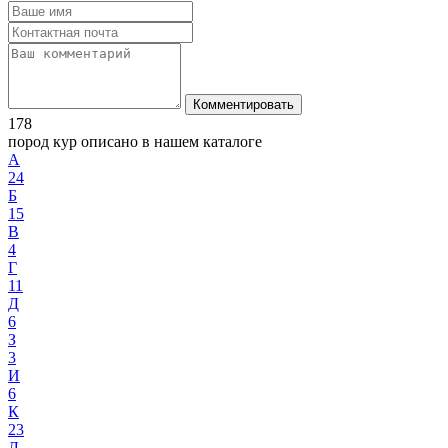
Комментировать
178
пород кур описано в нашем каталоге
А
24
Б
15
В
4
Г
11
Д
6
З
3
И
6
К
23
Л