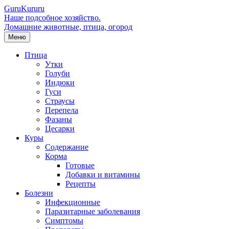
Guru
Kuru
ru
Наше подсобное хозяйство.
Домашние животные, птица, огород
Меню
Птица
Утки
Голуби
Индюки
Гуси
Страусы
Перепела
Фазаны
Цесарки
Куры
Содержание
Корма
Готовые
Добавки и витамины
Рецепты
Болезни
Инфекционные
Паразитарные заболевания
Симптомы