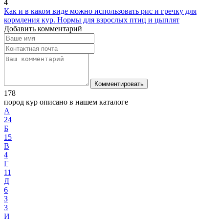
4
Как и в каком виде можно использовать рис и гречку для
кормления кур. Нормы для взрослых птиц и цыплят
Добавить комментарий
Комментировать
178
пород кур описано в нашем каталоге
А
24
Б
15
В
4
Г
11
Д
6
З
3
И