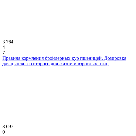
3 764
4
7
Правила кормления бройлерных кур пшеницей. Дозировка
для цыплят со второго дня жизни и взрослых птиц
3 697
0