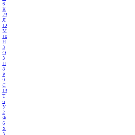
6
К
23
Л
12
М
10
Н
3
О
3
П
8
Р
9
С
13
Т
6
У
2
Ф
6
Х
3