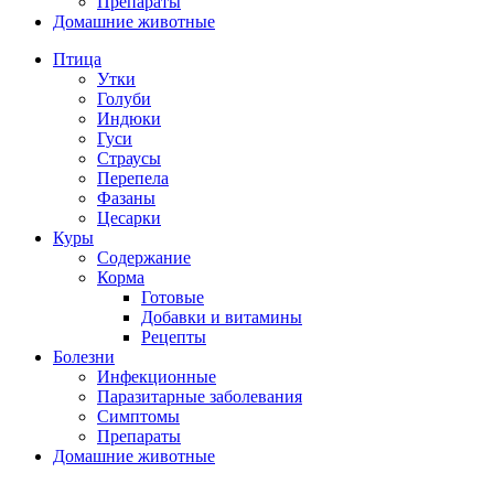
Препараты
Домашние животные
Птица
Утки
Голуби
Индюки
Гуси
Страусы
Перепела
Фазаны
Цесарки
Куры
Содержание
Корма
Готовые
Добавки и витамины
Рецепты
Болезни
Инфекционные
Паразитарные заболевания
Симптомы
Препараты
Домашние животные