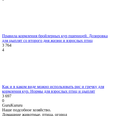
Правила кормления бройлерных кур пшеницей. Дозировка
для цыплят со второго дня жизни и взрослых птиц
3 764
4
Как и в каком виде можно использовать рис и гречку для
кормления кур. Нормы для взрослых птиц и цыплят
3 697
0
Guru
Kuru
ru
Наше подсобное хозяйство.
Домашние животные, птица, огород