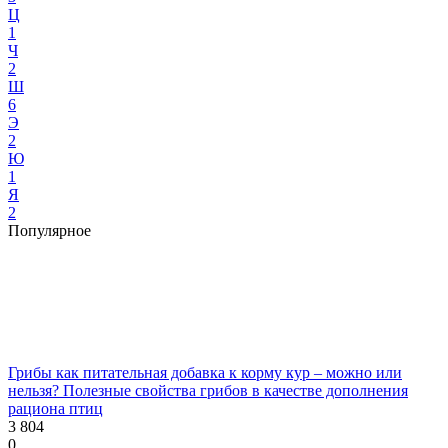
Ц
1
Ч
2
Ш
6
Э
2
Ю
1
Я
2
Популярное
Грибы как питательная добавка к корму кур – можно или
нельзя? Полезные свойства грибов в качестве дополнения
рациона птиц
3 804
0