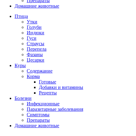
Препараты
Домашние животные
Птица
Утки
Голуби
Индюки
Гуси
Страусы
Перепела
Фазаны
Цесарки
Куры
Содержание
Корма
Готовые
Добавки и витамины
Рецепты
Болезни
Инфекционные
Паразитарные заболевания
Симптомы
Препараты
Домашние животные