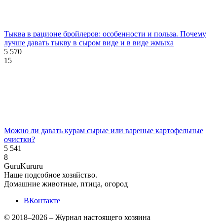
Тыква в рационе бройлеров: особенности и польза. Почему
лучше давать тыкву в сыром виде и в виде жмыха
5 570
15
Можно ли давать курам сырые или вареные картофельные
очистки?
5 541
8
Guru
Kuru
ru
Наше подсобное хозяйство.
Домашние животные, птица, огород
ВКонтакте
© 2018–2026 – Журнал настоящего хозяина