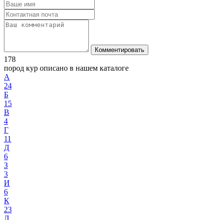
Комментировать
178
пород кур описано в нашем каталоге
А
24
Б
15
В
4
Г
11
Д
6
З
3
И
6
К
23
Л