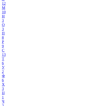
12
М
10
Н
3
О
3
П
8
Р
9
С
13
Т
6
У
2
Ф
6
Х
3
Ц
1
Ч
2