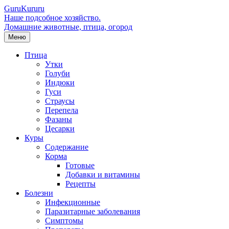
Guru
Kuru
ru
Наше подсобное хозяйство.
Домашние животные, птица, огород
Меню
Птица
Утки
Голуби
Индюки
Гуси
Страусы
Перепела
Фазаны
Цесарки
Куры
Содержание
Корма
Готовые
Добавки и витамины
Рецепты
Болезни
Инфекционные
Паразитарные заболевания
Симптомы