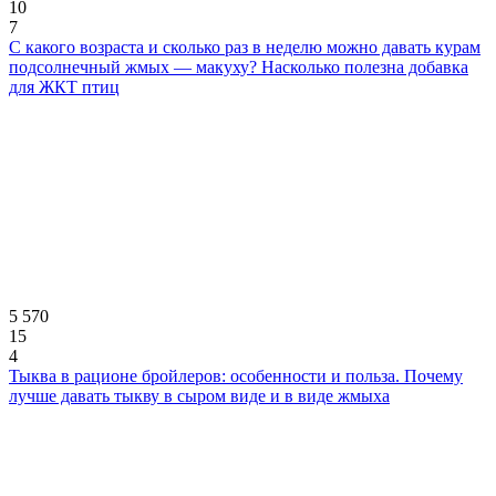
10
7
С какого возраста и сколько раз в неделю можно давать курам
подсолнечный жмых — макуху? Насколько полезна добавка
для ЖКТ птиц
5 570
15
4
Тыква в рационе бройлеров: особенности и польза. Почему
лучше давать тыкву в сыром виде и в виде жмыха