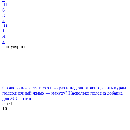
Ш
6
Э
2
Ю
1
Я
2
Популярное
С какого возраста и сколько раз в неделю можно давать курам
подсолнечный жмых — макуху? Насколько полезна добавка
для ЖКТ птиц
5 571
10