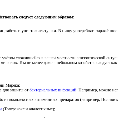
ействовать следует следующим образом:
иц забить и уничтожить тушки. В пищу употреблять заражённо
 учётом сложившейся в вашей местности эпизоотической ситуац
ми голов. Тем не менее даже в небольшом хозяйстве следует ка
ни Марека;
в для защиты от
бактериальных инфекций
. Например, можно исп
о из комплексных витаминных препаратов (например, Поливит
и
(Толтракокс и аналогичные);