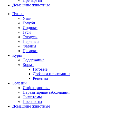
Препараты
Домашние животные
Птица
Утки
Голуби
Индюки
Гуси
Страусы
Перепела
Фазаны
Цесарки
Куры
Содержание
Корма
Готовые
Добавки и витамины
Рецепты
Болезни
Инфекционные
Паразитарные заболевания
Симптомы
Препараты
Домашние животные