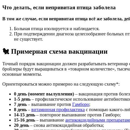
Что делать, если непривитая птица заболела
В том же случае, если непривитая птица всё же заболела, д
Больная птица изолируется и наблюдается.
При подтверждении диагноза целесообразнее больных пт
не существует.
🐔 Примерная схема вакцинации
Точный порядок вакцинации должен разрабатывать ветеринар с
бройлеры будут выращиваться в «товарном количестве», тысяча
основные моменты.
Ориентироваться можно примерно на следующую схему*:
0 день (момент вылупления)
– вакцинация против болез
1-5 день
– профилактическое использование антибиотико
7 день
– выпаивание против
Гамборо
;
8 день
–
витаминная профилактика
с помощью какого-либ
14-15 день
– повторное выпаивание против Гамборо;
15-16 день
– выпаивание
антикокцидийными препаратам
20 день
– снова антикокцидийная обработка;