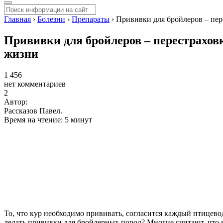
Главная
›
Болезни
›
Препараты
›
Прививки для бройлеров – пер
Прививки для бройлеров – перестраховк
жизни
1 456
нет комментариев
2
Автор:
Рассказов Павел.
Время на чтение: 5 минут
То, что кур необходимо прививать, согласится каждый птицево
делать прививки для бройлерных пород? Многие считают, что н