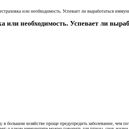
естраховка или необходимость. Успевает ли выработаться иммуни
а или необходимость. Успевает ли выраб
д: в большом хозяйстве проще предупредить заболевание, чем по
ет: о каком иммунитете можно говорить для птицы, срок жизни к