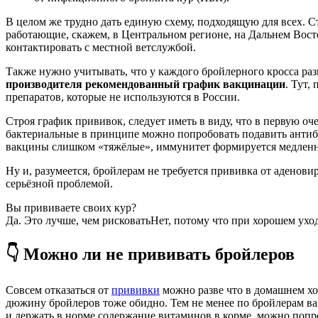
В целом же трудно дать единую схему, подходящую для всех. С
работающие, скажем, в Центральном регионе, на Дальнем Вос
контактировать с местной ветслужбой.
Также нужно учитывать, что у каждого бройлерного кросса раз
производителя рекомендованный график вакцинации
. Тут,
препаратов, которые не используются в России.
Строя график прививок, следует иметь в виду, что в первую оч
бактериальные в принципе можно попробовать подавить антиби
вакцины слишком «тяжёлые», иммунитет формируется медленно 
Ну и, разумеется, бройлерам не требуется прививка от аденов
серьёзной проблемой.
Вы прививаете своих кур?
Да. Это лучше, чем рисковать
Нет, потому что при хорошем ухо
👇 Можно ли не прививать бройлеров
Совсем отказаться от
прививки
можно разве что в домашнем хо
дюжину бройлеров тоже обидно. Тем не менее по бройлерам в
и держать в норме содержание витаминов в корме, можно попр