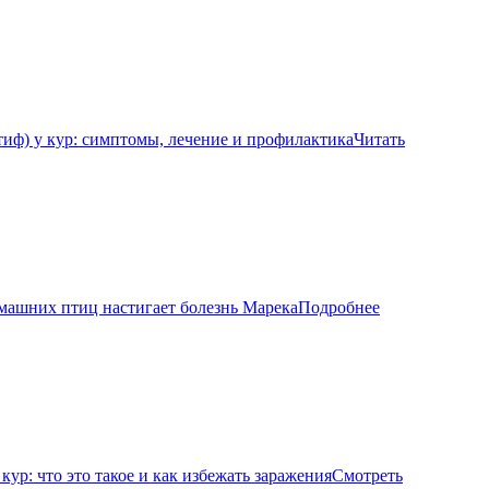
тиф) у кур: симптомы, лечение и профилактика
Читать
домашних птиц настигает болезнь Марека
Подробнее
кур: что это такое и как избежать заражения
Смотреть