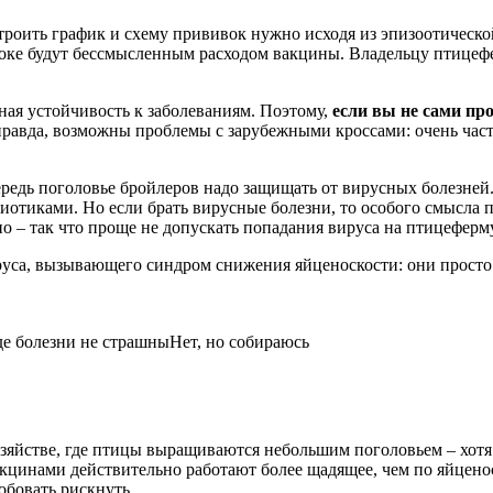
троить график и схему прививок нужно исходя из эпизоотическо
токе будут бессмысленным расходом вакцины. Владельцу птицеф
ная устойчивость к заболеваниям. Поэтому,
если вы не сами пр
 правда, возможны проблемы с зарубежными кроссами: очень час
ередь поголовье бройлеров надо защищать от вирусных болезней. 
отиками. Но если брать вирусные болезни, то особого смысла п
– так что проще не допускать попадания вируса на птицеферму,
ируса, вызывающего синдром снижения яйценоскости: они просто 
де болезни не страшны
Нет, но собираюсь
зяйстве, где птицы выращиваются небольшим поголовьем – хотя 
акцинами действительно работают более щадящее, чем по яйцен
обовать рискнуть.