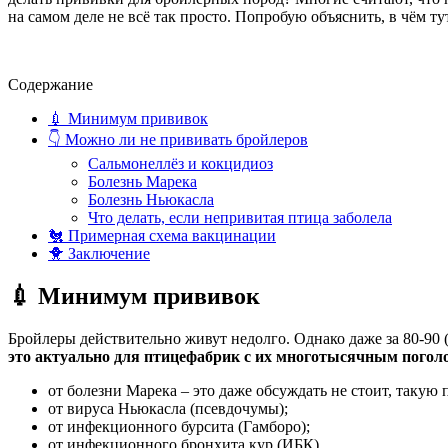
на самом деле не всё так просто. Попробую объяснить, в чём ту
Содержание
💉 Минимум прививок
👇 Можно ли не прививать бройлеров
Сальмонеллёз и кокцидиоз
Болезнь Марека
Болезнь Ньюкасла
Что делать, если непривитая птица заболела
🐔 Примерная схема вакцинации
🐥 Заключение
💉 Минимум прививок
Бройлеры действительно живут недолго. Однако даже за 80-90
это актуально для птицефабрик с их многотысячным погол
от болезни Марека – это даже обсуждать не стоит, такую 
от вируса Ньюкасла (псевдочумы);
от инфекционного бурсита (Гамборо);
от инфекционного бронхита кур (ИБК).