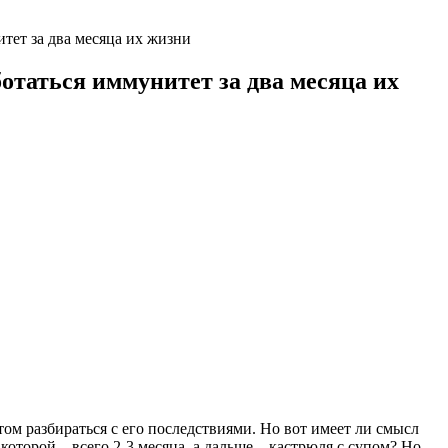
тет за два месяца их жизни
отаться иммунитет за два месяца их
том разбираться с его последствиями. Но вот имеет ли смысл
оторой – всего 2-3 месяца, а дальше – кастрюля с супом? Но