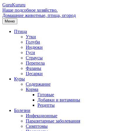
Guru
Kuru
ru
Наше подсобное хозяйство.
Домашние животные, птица, огород
Меню
Птица
Утки
Голуби
Индюки
Гуси
Страусы
Перепела
Фазаны
Цесарки
Куры
Содержание
Корма
Готовые
Добавки и витамины
Рецепты
Болезни
Инфекционные
Паразитарные заболевания
Симптомы