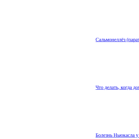
Сальмонеллёз (пара
Что делать, когда 
Болезнь Ньюкасла у 