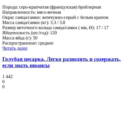
Порода: серо-крапчатая (французская) бройлерная
Направленность: мясо-яичная
Окрас самца/самки: жемчужно-серый с белым крапом
Масса самца/самки (кг): 3,3 / 3,8
Размер меточного кольца самца/самки ( мм, Ø): 17 / 17
Яйценоскость (шт./год): 120
Масса яйца (г): 50
Распространение: среднее
Читать далее
Голубая цесарка. Легко разводить и содержать,
если знать нюансы
1 442
0
0