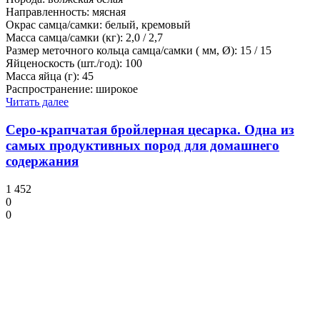
Направленность: мясная
Окрас самца/самки: белый, кремовый
Масса самца/самки (кг): 2,0 / 2,7
Размер меточного кольца самца/самки ( мм, Ø): 15 / 15
Яйценоскость (шт./год): 100
Масса яйца (г): 45
Распространение: широкое
Читать далее
Серо-крапчатая бройлерная цесарка. Одна из
самых продуктивных пород для домашнего
содержания
1 452
0
0