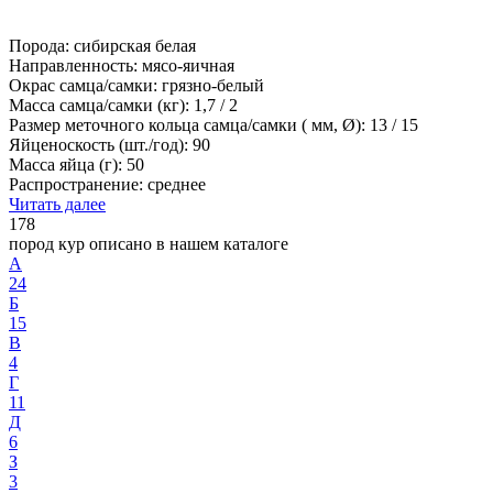
Порода: сибирская белая
Направленность: мясо-яичная
Окрас самца/самки: грязно-белый
Масса самца/самки (кг): 1,7 / 2
Размер меточного кольца самца/самки ( мм, Ø): 13 / 15
Яйценоскость (шт./год): 90
Масса яйца (г): 50
Распространение: среднее
Читать далее
178
пород кур описано в нашем каталоге
А
24
Б
15
В
4
Г
11
Д
6
З
3