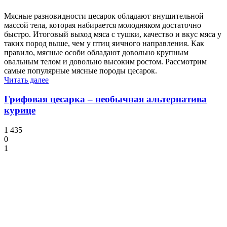
Мясные разновидности цесарок обладают внушительной
массой тела, которая набирается молодняком достаточно
быстро. Итоговый выход мяса с тушки, качество и вкус мяса у
таких пород выше, чем у птиц яичного направления. Как
правило, мясные особи обладают довольно крупным
овальным телом и довольно высоким ростом. Рассмотрим
самые популярные мясные породы цесарок.
Читать далее
Грифовая цесарка – необычная альтернатива
курице
1 435
0
1