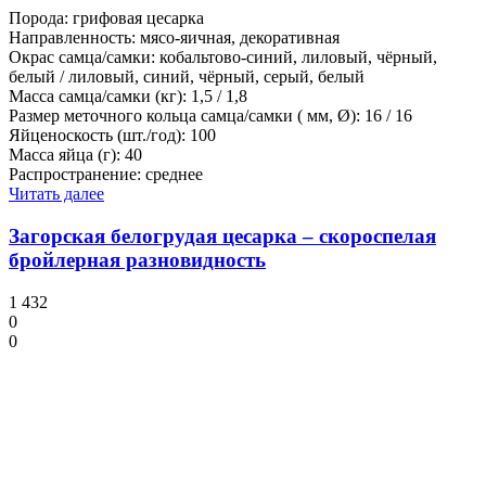
Порода: грифовая цесарка
Направленность: мясо-яичная, декоративная
Окрас самца/самки: кобальтово-синий, лиловый, чёрный,
белый / лиловый, синий, чёрный, серый, белый
Масса самца/самки (кг): 1,5 / 1,8
Размер меточного кольца самца/самки ( мм, Ø): 16 / 16
Яйценоскость (шт./год): 100
Масса яйца (г): 40
Распространение: среднее
Читать далее
Загорская белогрудая цесарка – скороспелая
бройлерная разновидность
1 432
0
0