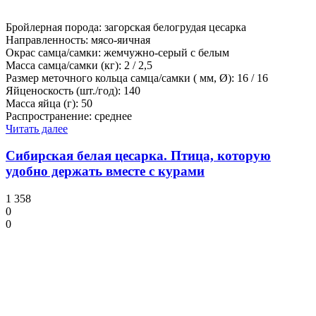
Бройлерная порода: загорская белогрудая цесарка
Направленность: мясо-яичная
Окрас самца/самки: жемчужно-серый с белым
Масса самца/самки (кг): 2 / 2,5
Размер меточного кольца самца/самки ( мм, Ø): 16 / 16
Яйценоскость (шт./год): 140
Масса яйца (г): 50
Распространение: среднее
Читать далее
Сибирская белая цесарка. Птица, которую
удобно держать вместе с курами
1 358
0
0