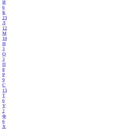
И
6
К
23
Л
12
М
10
Н
3
О
3
П
8
Р
9
С
13
Т
6
У
2
Ф
6
Х