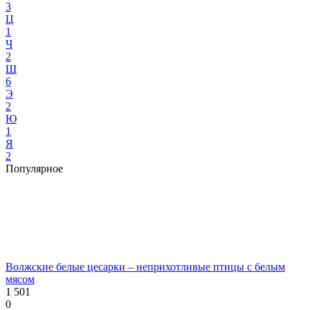
3
Ц
1
Ч
2
Ш
6
Э
2
Ю
1
Я
2
Популярное
Волжские белые цесарки – неприхотливые птицы с белым
мясом
1 501
0