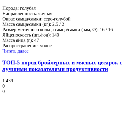
Порода: голубая
Направленность: яичная
Окрас самца/самки: серо-голубой
Масса самца/самки (кг): 2,5 / 2
Размер меточного кольца самца/самки ( мм, Ø): 16 / 16
Яйценоскость (шт./год): 140
Масса яйца (г): 47
Распространение: малое
Читать далее
ТОП-5 пород бройлерных и мясных цесарок с
лучшими показателями продуктивности
1 439
0
0