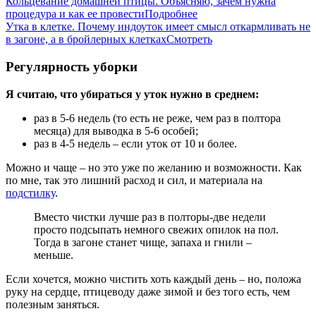
Кольцевание домашней птицы. Объясняю, зачем нужна
процедура и как ее провести
Подробнее
Утка в клетке. Почему индоуток имеет смысл откармливать не
в загоне, а в бройлерных клетках
Смотреть
Регулярность уборки
Я считаю, что убираться у уток нужно в среднем:
раз в 5-6 недель (то есть не реже, чем раз в полтора
месяца) для выводка в 5-6 особей;
раз в 4-5 недель – если уток от 10 и более.
Можно и чаще – но это уже по желанию и возможности. Как
по мне, так это лишний расход и сил, и материала на
подстилку
.
Вместо чистки лучше раз в полторы-две недели
просто подсыпать немного свежих опилок на пол.
Тогда в загоне станет чище, запаха и гнили –
меньше.
Если хочется, можно чистить хоть каждый день – но, положа
руку на сердце, птицеводу даже зимой и без того есть, чем
полезным заняться.