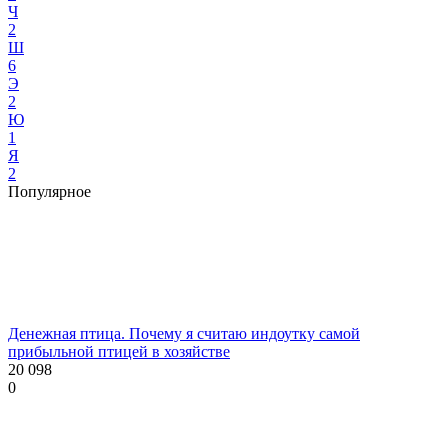
Ч
2
Ш
6
Э
2
Ю
1
Я
2
Популярное
Денежная птица. Почему я считаю индоутку самой
прибыльной птицей в хозяйстве
20 098
0