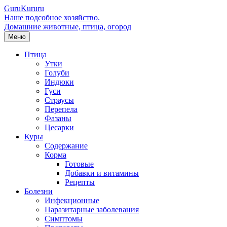
Guru
Kuru
ru
Наше подсобное хозяйство.
Домашние животные, птица, огород
Меню
Птица
Утки
Голуби
Индюки
Гуси
Страусы
Перепела
Фазаны
Цесарки
Куры
Содержание
Корма
Готовые
Добавки и витамины
Рецепты
Болезни
Инфекционные
Паразитарные заболевания
Симптомы