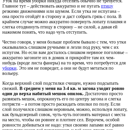
Уток на время уборки никуда отселять обычно не требуется.
Главное тут – действовать аккуратно и не пугать
птицу
резкими движениями или шумом. Если утка не испугана –
она просто отойдёт в сторону и даст собрать грязь с пола. В
крайнем случае можно аккуратно повернуть лопату плашмя и
слегка отодвинуть птицу в сторону – не силой, а давая ей
нажимом понять, что надо чуть отступить.
Честно говоря, у меня больше проблем бывало с тем, что утки
оказывались слишком ручными и лезли под руку, чем с их
испугом. Но если вам досталось слишком нервное поголовье –
аккуратно загоните их в домик и прикройте там их чем-
нибудь (вроде листа фанеры) на то время, что потребуется для
уборки
. Это им не повредит, а они не будут метаться по
вольеру.
Когда верхний слой подстилки счищен, нужно подсыпать
свежий.
В среднем у меня на 3-4 кв. м загона уходит ровно
один до верха набитый мешок опилок.
Достаточно просто
развязать мешок, опрокинуть его по центру загона и слегка
потрясти – а потом просто раскидать опилки по полу. Если
слой получился слишком неровным, можно, используя лопату,
как бульдозерный совок, чуть-чуть погонять материал с места
на место, чтобы он ровнее и плотнее сел. Впрочем, особой
ровности добиваться не надо: утки своими лапами всё равно