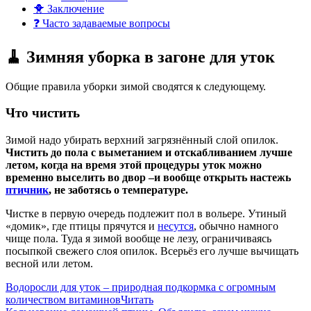
🐥 Заключение
❓ Часто задаваемые вопросы
🧹 Зимняя уборка в загоне для уток
Общие правила уборки зимой сводятся к следующему.
Что чистить
Зимой надо убирать верхний загрязнённый слой опилок.
Чистить до пола с выметанием и отскабливанием лучше
летом, когда на время этой процедуры уток можно
временно выселить во двор –и вообще открыть настежь
птичник
, не заботясь о температуре.
Чистке в первую очередь подлежит пол в вольере. Утиный
«домик», где птицы прячутся и
несутся
, обычно намного
чище пола. Туда я зимой вообще не лезу, ограничиваясь
посыпкой свежего слоя опилок. Всерьёз его лучше вычищать
весной или летом.
Водоросли для уток – природная подкормка с огромным
количеством витаминов
Читать