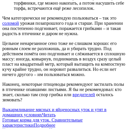
торфяники, где можно накопать, а потом насушить себе
торфа, встречаются ещё реже лесопилок.
Чем категорически не рекомендую пользоваться – так это
соломой
урожая позапрошлого года и старше. При хранении
она постепенно подгнивает, поражается грибками – и такая
радость в птичнике и даром не нужна.
Цельное ненарезанное сено тоже не слишком хорошо: его
ровным слоем не разложишь, да и убирать трудно. Под
действием помёта оно подгнивает и слёживается в сплошную
массу: иногда, ковырнув, поднимаешь в воздух сразу целый
пласт на квадратный метр, который вытащить на компостную
кучу крайне трудно, он норовит развалиться. Но если нет
ничего другого – им пользоваться можно.
Наконец, некоторые птицеводы рекомендуют застилать полы
в птичнике опавшими листьями. Я бы не рекомендовал: кто
знает, сколько там спор грибка или
вредителей
осталось
зимовать?
Выкармливание мясных и яйценосных уток и утят в
домашних условиях
Читать
Готовые корма для уток. Сравнительные
характеристики
Подробнее