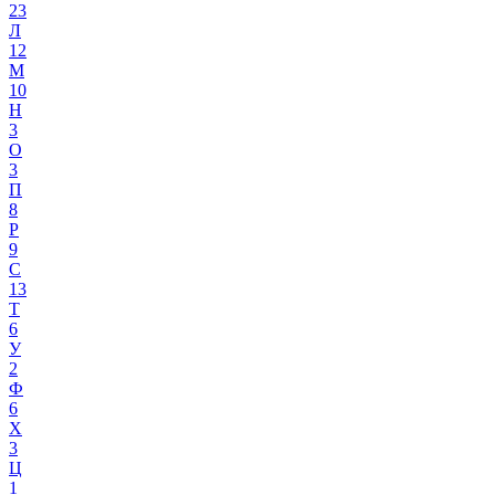
23
Л
12
М
10
Н
3
О
3
П
8
Р
9
С
13
Т
6
У
2
Ф
6
Х
3
Ц
1