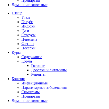
Препараты
Домашние животные
Птица
Утки
Голуби
Индюки
Гуси
Страусы
Перепела
Фазаны
Цесарки
Куры
Содержание
Корма
Готовые
Добавки и витамины
Рецепты
Болезни
Инфекционные
Паразитарные заболевания
Симптомы
Препараты
Домашние животные