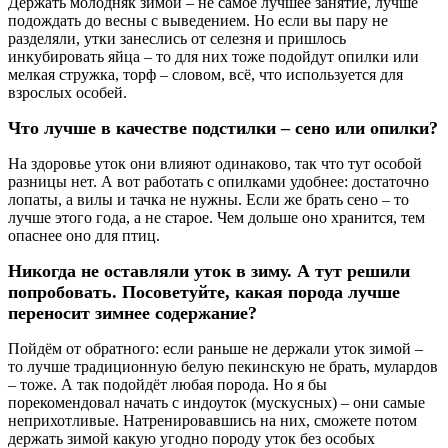
Держать молодняк зимой – не самое лучшее занятие, лучше
подождать до весны с выведением. Но если вы пару не
разделяли, утки занеслись от селезня и пришлось
инкубировать яйца – то для них тоже подойдут опилки или
мелкая стружка, торф – словом, всё, что используется для
взрослых особей.
Что лучше в качестве подстилки – сено или опилки?
На здоровье уток они влияют одинаково, так что тут особой
разницы нет. А вот работать с опилками удобнее: достаточно
лопаты, а вилы и тачка не нужны. Если же брать сено – то
лучше этого года, а не старое. Чем дольше оно хранится, тем
опаснее оно для птиц.
Никогда не оставляли уток в зиму. А тут решили
попробовать. Посоветуйте, какая порода лучше
переносит зимнее содержание?
Пойдём от обратного: если раньше не держали уток зимой –
то лучше традиционную белую пекинскую не брать, мулардов
– тоже. А так подойдёт любая порода. Но я бы
порекомендовал начать с индоуток (мускусных) – они самые
неприхотливые. Натренировавшись на них, сможете потом
держать зимой какую угодно породу уток без особых