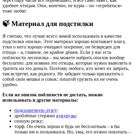
через пару часов всё перемешают, и всё само ляжет, как
удобнее птицам. Они, конечно, не куры – но «огребаться»
тоже любят.
🍃 Материал для подстилки
Я считаю, что лучше всего зимой использовать в качестве
подстилки опилки. Этот материал хорошо впитывает влагу,
утки о него хорошо очищают оперение, он безвреден для
птицы – а, главное, он крайне дёшев. Если у вас есть
поблизости лесопилка – вы можете набрать опилок вообще
бесплатно: для хозяина это отходы, которые нужно вывозить и
тратить на это деньги. Поэтому любого, кто хочет их забрать,
там встретят, как родного. Не забудьте только прихватить с
собой свои мешки и совок: лопатой грузить их не очень
удобно.
Если же опилок поблизости не достать, можно
использовать и другие материалы:
подсолнечную лузгу
;
дроблёные стержни
кукурузы
;
сенную резку;
торф. Он очень хорош и будь он бесплатным – я бы
только им и пользовался. Но, увы, его нужно покупать –