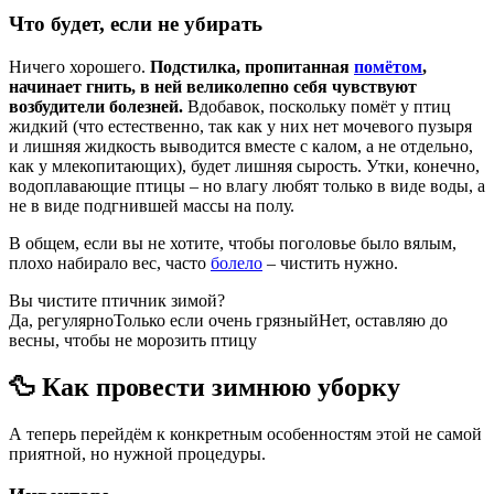
Что будет, если не убирать
Ничего хорошего.
Подстилка, пропитанная
помётом
,
начинает гнить, в ней великолепно себя чувствуют
возбудители болезней.
Вдобавок, поскольку помёт у птиц
жидкий (что естественно, так как у них нет мочевого пузыря
и лишняя жидкость выводится вместе с калом, а не отдельно,
как у млекопитающих), будет лишняя сырость. Утки, конечно,
водоплавающие птицы – но влагу любят только в виде воды, а
не в виде подгнившей массы на полу.
В общем, если вы не хотите, чтобы поголовье было вялым,
плохо набирало вес, часто
болело
– чистить нужно.
Вы чистите птичник зимой?
Да, регулярно
Только если очень грязный
Нет, оставляю до
весны, чтобы не морозить птицу
🦆 Как провести зимнюю уборку
А теперь перейдём к конкретным особенностям этой не самой
приятной, но нужной процедуры.