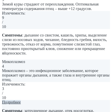
Зимой куры страдают от переохлаждения. Оптимальная
температура содержания птиц – выше +12 градусов.
Излечимость:
9
/
10
Симптомы
: дыхание со свистом, кашель, хрипы, выделение
слизи из носовых ходов, чихание, бледность гребня, вялость,
тревожность, отказ от корма, помутнение слизистой глаз,
постоянно приоткрытый клюв, снижение или прекращение
яйценоскости.
Микоплазмоз
4
Микоплазмоз – это инфекционное заболевание, которое
поражает органы дыхания, а также глаза и внутренние органы
птиц.
Излечимость:
3
/
10
Подробнее
Симптомы
: затрудненное дыхание, отек носоглотки,