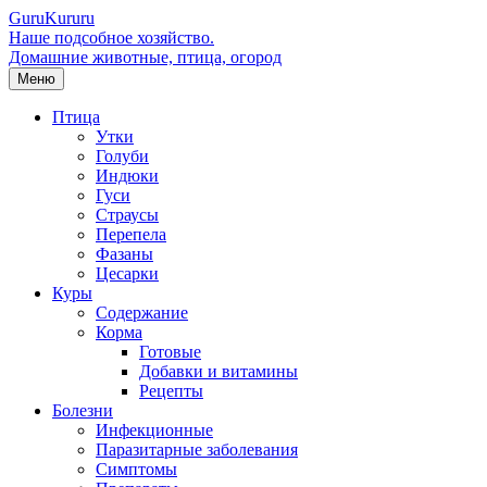
Guru
Kuru
ru
Наше подсобное хозяйство.
Домашние животные, птица, огород
Меню
Птица
Утки
Голуби
Индюки
Гуси
Страусы
Перепела
Фазаны
Цесарки
Куры
Содержание
Корма
Готовые
Добавки и витамины
Рецепты
Болезни
Инфекционные
Паразитарные заболевания
Симптомы