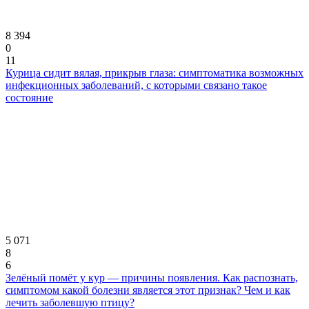
8 394
0
11
Курица сидит вялая, прикрыв глаза: симптоматика возможных
инфекционных заболеваний, с которыми связано такое
состояние
5 071
8
6
Зелёный помёт у кур — причины появления. Как распознать,
симптомом какой болезни является этот признак? Чем и как
лечить заболевшую птицу?