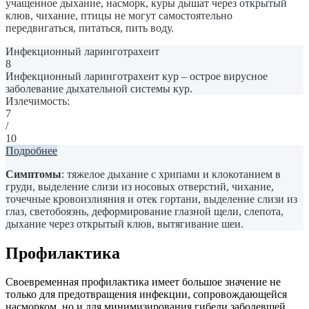
учащенное дыхание, насморк, куры дышат через открытый
клюв, чихание, птицы не могут самостоятельно
передвигаться, питаться, пить воду.
Инфекционный ларинготрахеит
8
Инфекционный ларинготрахеит кур – острое вирусное
заболевание дыхательной системы кур.
Излечимость:
7
/
10
Подробнее
Симптомы
: тяжелое дыхание с хрипами и клокотанием в
груди, выделение слизи из носовых отверстий, чихание,
точечные кровоизлияния и отек гортани, выделение слизи из
глаз, светобоязнь, деформирование глазной щели, слепота,
дыхание через открытый клюв, вытягивание шеи.
Профилактика
Своевременная профилактика имеет большое значение не
только для предотвращения инфекции, сопровождающейся
насморком, но и для минимизирования гибели заболевшей