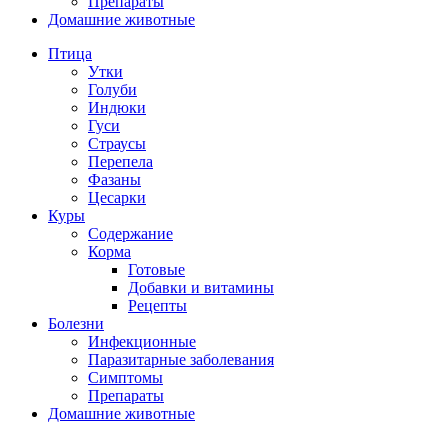
Препараты
Домашние животные
Птица
Утки
Голуби
Индюки
Гуси
Страусы
Перепела
Фазаны
Цесарки
Куры
Содержание
Корма
Готовые
Добавки и витамины
Рецепты
Болезни
Инфекционные
Паразитарные заболевания
Симптомы
Препараты
Домашние животные