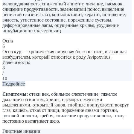
малоподвижность, сниженный аппетит, чихание, насморк,
снижение продуктивности, зеленоватый понос, выделение
пенистой слизи из глаз, конъюнктивит, кератит, истощение,
вялость, угнетенное состояние, пораженные суставы,
деформированные лапы, опущенные крылья, ухудшение
инкубационных качеств яиц.
Оспа
5
Оспа кур — хроническая вирусная болезнь птиц, вызванная
возбудителем, который относится к роду Avipoxvirus.
Излечимость:
8
/
10
Подробнее
Симптомы
: отеки век, обильное слезотечение, тяжелое
дыхание со свистом, хрипы, насморк с желтыми
выделениями, открытый клюв, гнойные припухлости вокруг
глаз, кашель, отказ от пищи, поражение язвами гортани,
ротовой полости, гребня, снижение продуктивности, птица
постоянно вытягивает шею.
Глистные инвазии