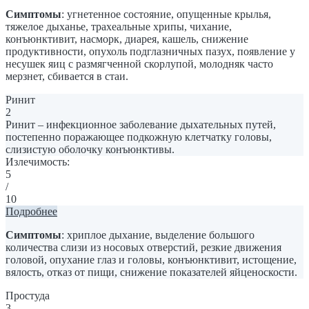
Симптомы
: угнетенное состояние, опущенные крылья,
тяжелое дыханье, трахеальные хрипы, чихание,
конъюнктивит, насморк, диарея, кашель, снижение
продуктивности, опухоль подглазничных пазух, появление у
несушек яиц с размягченной скорлупой, молодняк часто
мерзнет, сбивается в стаи.
Ринит
2
Ринит – инфекционное заболевание дыхательных путей,
постепенно поражающее подкожную клетчатку головы,
слизистую оболочку конъюнктивы.
Излечимость:
5
/
10
Подробнее
Симптомы
: хриплое дыхание, выделение большого
количества слизи из носовых отверстий, резкие движения
головой, опухание глаз и головы, конъюнктивит, истощение,
вялость, отказ от пищи, снижение показателей яйценоскости.
Простуда
3