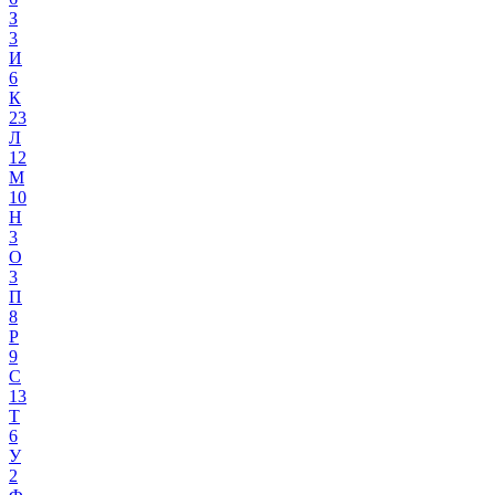
З
3
И
6
К
23
Л
12
М
10
Н
3
О
3
П
8
Р
9
С
13
Т
6
У
2