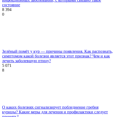
инфекционных заболеваний, с которыми связано такое
состояние
8 394
0
Зелёный помёт у кур — причины появления. Как распознать,
симптомом какой болезни является этот признак? Чем и как
лечить заболевшую птицу?
5 071
8
О каких болезнях сигнализирует побледнение гребня
курицы? Какие меры для лечения и профилактики следует
принять?