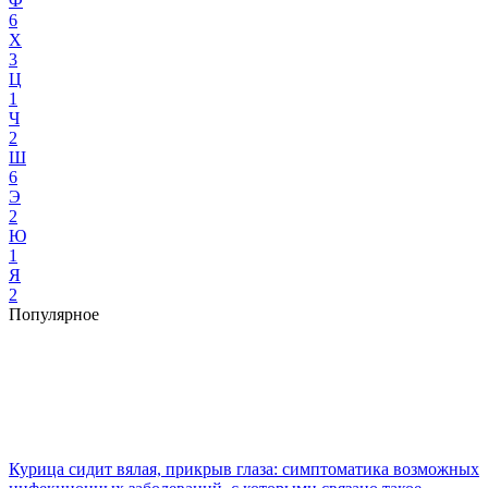
Ф
6
Х
3
Ц
1
Ч
2
Ш
6
Э
2
Ю
1
Я
2
Популярное
Курица сидит вялая, прикрыв глаза: симптоматика возможных