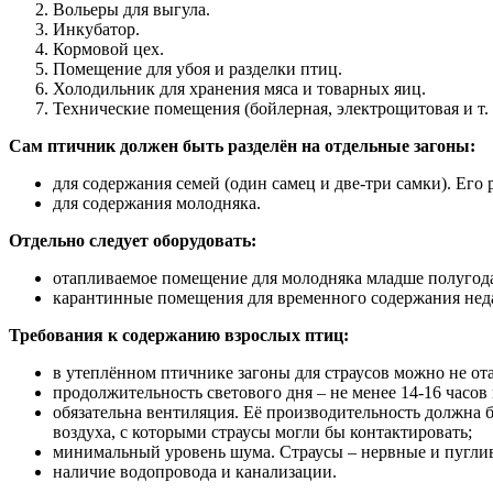
Вольеры для выгула.
Инкубатор.
Кормовой цех.
Помещение для убоя и разделки птиц.
Холодильник для хранения мяса и товарных яиц.
Технические помещения (бойлерная, электрощитовая и т. д
Сам птичник должен быть разделён на отдельные загоны:
для содержания семей (один самец и две-три самки). Его 
для содержания молодняка.
Отдельно следует оборудовать:
отапливаемое помещение для молодняка младше полугода.
карантинные помещения для временного содержания нед
Требования к содержанию взрослых птиц:
в утеплённом птичнике загоны для страусов можно не от
продолжительность светового дня – не менее 14-16 часо
обязательна вентиляция. Её производительность должна б
воздуха, с которыми страусы могли бы контактировать;
минимальный уровень шума. Страусы – нервные и пуглив
наличие водопровода и канализации.