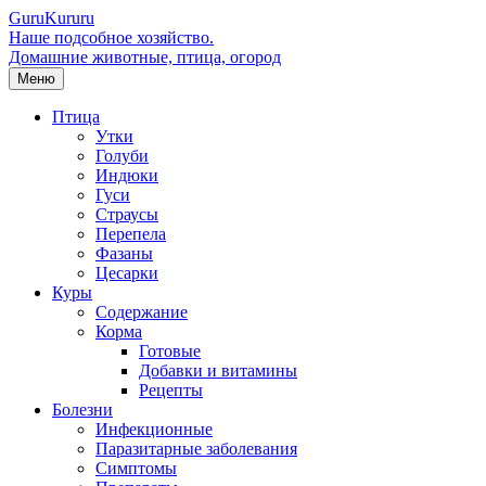
Guru
Kuru
ru
Наше подсобное хозяйство.
Домашние животные, птица, огород
Меню
Птица
Утки
Голуби
Индюки
Гуси
Страусы
Перепела
Фазаны
Цесарки
Куры
Содержание
Корма
Готовые
Добавки и витамины
Рецепты
Болезни
Инфекционные
Паразитарные заболевания
Симптомы