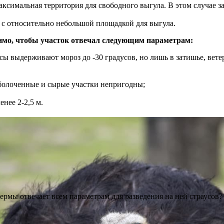
аксимальная территория для свободного выгула. В этом случае з
 с относительно небольшой площадкой для выгула.
димо, чтобы участок отвечал следующим параметрам:
сы выдерживают мороз до -30 градусов, но лишь в затишье, ветер
аболоченные и сырые участки непригодны;
нее 2-2,5 м.
рмы отвечает всем параметрам для разведения на ней страусов?