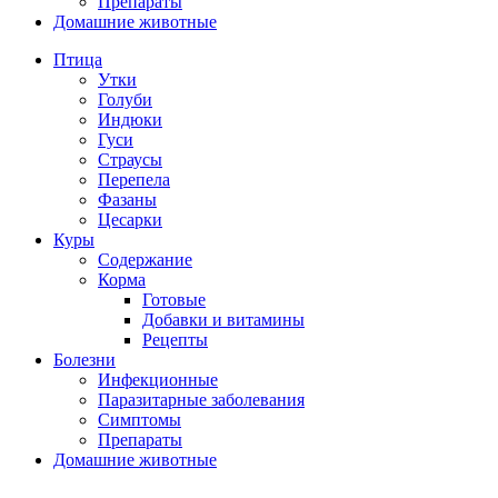
Препараты
Домашние животные
Птица
Утки
Голуби
Индюки
Гуси
Страусы
Перепела
Фазаны
Цесарки
Куры
Содержание
Корма
Готовые
Добавки и витамины
Рецепты
Болезни
Инфекционные
Паразитарные заболевания
Симптомы
Препараты
Домашние животные