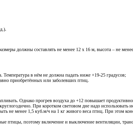
.).
размеры должны составлять не менее 12 х 16 м, высота – не менее
 Температура в нём не должна падать ниже +19-25 градусов;
авно приобретённых или заболевших птиц.
апливать. Однако прогрев воздуха до +12 повышает продуктивнос
в круглогодично. При коротком световом дне надо использовать 
ыть не менее 1,5 куб.м/ч на 1 кг живого веса птиц. При этом к
ые птицы, поэтому включение и выключение вентиляции, транс