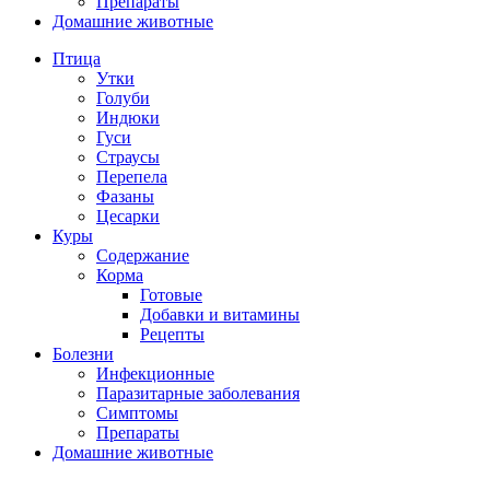
Препараты
Домашние животные
Птица
Утки
Голуби
Индюки
Гуси
Страусы
Перепела
Фазаны
Цесарки
Куры
Содержание
Корма
Готовые
Добавки и витамины
Рецепты
Болезни
Инфекционные
Паразитарные заболевания
Симптомы
Препараты
Домашние животные