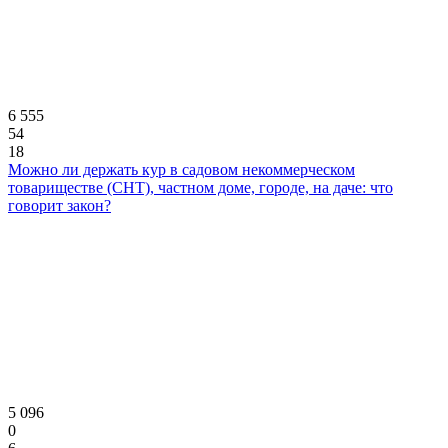
6 555
54
18
Можно ли держать кур в садовом некоммерческом
товариществе (СНТ), частном доме, городе, на даче: что
говорит закон?
5 096
0