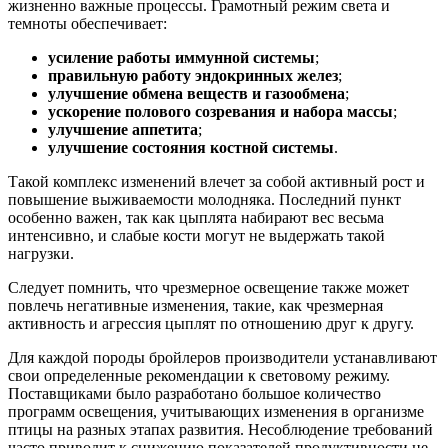
жизненно важные процессы. Грамотный режим света и
темноты обеспечивает:
усиление работы иммунной системы
;
правильную работу эндокринных желез
;
улучшение обмена веществ и газообмена
;
ускорение полового созревания и набора массы
;
улучшение аппетита
;
улучшение состояния костной системы
.
Такой комплекс изменений влечет за собой активный рост и
повышение выживаемости молодняка. Последний пункт
особенно важен, так как цыплята набирают вес весьма
интенсивно, и слабые кости могут не выдержать такой
нагрузки.
Следует помнить, что чрезмерное освещение также может
повлечь негативные изменения, такие, как чрезмерная
активность и агрессия цыплят по отношению друг к другу.
Для каждой породы бройлеров производители устанавливают
свои определенные рекомендации к световому режиму.
Поставщиками было разработано большое количество
программ освещения, учитывающих изменения в организме
птицы на разных этапах развития. Несоблюдение требований
часто приводит к снижению показателей продуктивности не