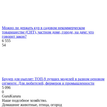
Можно ли держать кур в садовом некоммерческом
товариществе (СНТ), частном доме, городе, на даче: что
говорит закон?
6 555
54
Брудер для цыплят: ТОП-9 лучших моделей в разном ценовом
сегменте. Для любителей, фермеров и промышленности
5 096
0
Guru
Kuru
ru
Наше подсобное хозяйство.
Домашние животные, птица, огород