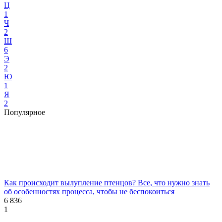
Ц
1
Ч
2
Ш
6
Э
2
Ю
1
Я
2
Популярное
Как происходит вылупление птенцов? Все, что нужно знать
об особенностях процесса, чтобы не беспокоиться
6 836
1