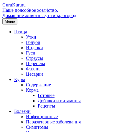
Guru
Kuru
ru
Наше подсобное хозяйство.
Домашние животные, птица, огород
Меню
Птица
Утки
Голуби
Индюки
Гуси
Страусы
Перепела
Фазаны
Цесарки
Куры
Содержание
Корма
Готовые
Добавки и витамины
Рецепты
Болезни
Инфекционные
Паразитарные заболевания
Симптомы