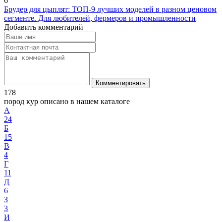
6
Брудер для цыплят: ТОП-9 лучших моделей в разном ценовом
сегменте. Для любителей, фермеров и промышленности
Добавить комментарий
Комментировать
178
пород кур описано в нашем каталоге
А
24
Б
15
В
4
Г
11
Д
6
З
3
И