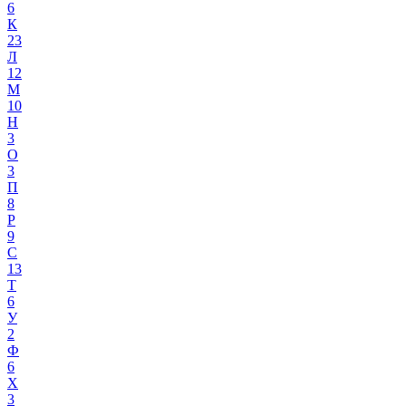
6
К
23
Л
12
М
10
Н
3
О
3
П
8
Р
9
С
13
Т
6
У
2
Ф
6
Х
3