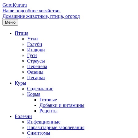
Guru
Kuru
ru
Наше подсобное хозяйство.
Домашние животные, птица, огород
Меню
Птица
Утки
Голуби
Индюки
Гуси
Страусы
Перепела
Фазаны
Цесарки
Куры
Содержание
Корма
Готовые
Добавки и витамины
Рецепты
Болезни
Инфекционные
Паразитарные заболевания
Симптомы