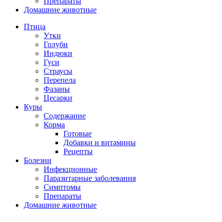
Препараты
Домашние животные
Птица
Утки
Голуби
Индюки
Гуси
Страусы
Перепела
Фазаны
Цесарки
Куры
Содержание
Корма
Готовые
Добавки и витамины
Рецепты
Болезни
Инфекционные
Паразитарные заболевания
Симптомы
Препараты
Домашние животные