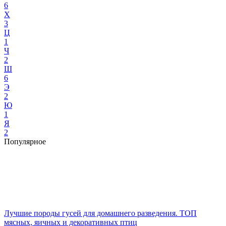
6
Х
3
Ц
1
Ч
2
Ш
6
Э
2
Ю
1
Я
2
Популярное
Лучшие породы гусей для домашнего разведения. ТОП
мясных, яичных и декоративных птиц