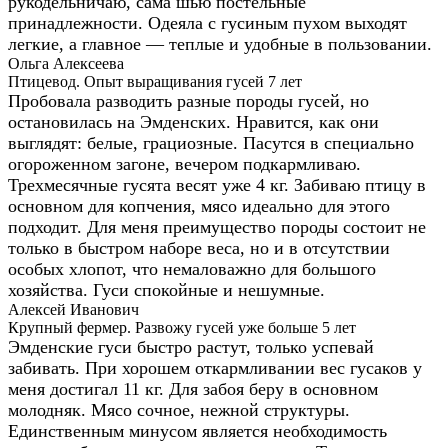
рукодельничаю, сама шью постельные
принадлежности. Одеяла с гусиным пухом выходят
легкие, а главное — теплые и удобные в пользовании.
Ольга Алексеева
Птицевод. Опыт выращивания гусей 7 лет
Пробовала разводить разные породы гусей, но
остановилась на Эмденских. Нравится, как они
выглядят: белые, грациозные. Пасутся в специально
огороженном загоне, вечером подкармливаю.
Трехмесячные гусята весят уже 4 кг. Забиваю птицу в
основном для копчения, мясо идеально для этого
подходит. Для меня преимущество породы состоит не
только в быстром наборе веса, но и в отсутствии
особых хлопот, что немаловажно для большого
хозяйства. Гуси спокойные и нешумные.
Алексей Иванович
Крупный фермер. Развожу гусей уже больше 5 лет
Эмденские гуси быстро растут, только успевай
забивать. При хорошем откармливании вес гусаков у
меня достигал 11 кг. Для забоя беру в основном
молодняк. Мясо сочное, нежной структуры.
Единственным минусом является необходимость