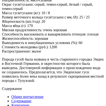
Направленность: мясо-сальная
Окрас гуся/гусыни: серый, темно-серый, белый / серый,
темно-серый
Масса гуся/гусыни (кг): 10 / 8
Размер меточного кольца гуся/гусыни ( мм, Ø): 25 / 25
Яйценоскость (шт./год): 20
Масса яйца (г): 170
Мясная продуктивность: очень хорошая
Способность высиживать и выкармливать птенцов: плохая
Жизнеспособность: хорошая
Выводимость в инкубационных условиях (%): 60
Стоимость молодняка (руб.): 1200
Распространение: малое
Порода гусей была названа в честь старинного городка Эмден
в Восточной Германии, в окрестностях которого была
выведена. Достоверной информации о происхождении вида
не сохранилось. Предполагается, что Эмденские гуси
появились более века назад в результате скрещивания местной
породы с Тулузской.
Содержание
Общее впечатление
Содержание
Кормление