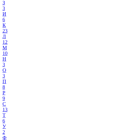
З
3
И
6
К
23
Л
12
М
10
Н
3
О
3
П
8
Р
9
С
13
Т
6
У
2
Ф