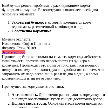
Ещё лучше решает проблему с раскидыванием корма
бункерная кормушка. Её конструкция включает в себя два
основных элемента:
Закрытый бункер
, в который помещается корм –
зерносмесь, размоченный комбикорм и т. д.
Собственно кормушка
.
Мнение эксперта
Новоселова Софья Ивановна
Фермер. Стаж 20 лет.
Задать вопрос
Принцип действия основан на том, что корм под действием
силы тяжести постепенно пересыпается из бункера в
кормушку. Происходит это по мере того, как гуси поедают
пищу – и потому такие конструкции удобны именно тем, что
заправлять их надо всего лишь раз или два в день, а время
кормления для птиц не ограничено.
Преимущества кормушки этого типа:
Автономность.
Достаточно раз заправить кормушку – и
она будет обеспечивать гусей пищей достаточно долго.
Полная закрытость.
Основная масса корма находится
вне доступа птиц.