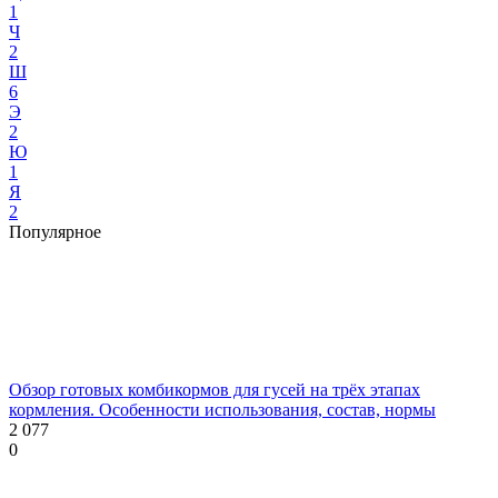
1
Ч
2
Ш
6
Э
2
Ю
1
Я
2
Популярное
Обзор готовых комбикормов для гусей на трёх этапах
кормления. Особенности использования, состав, нормы
2 077
0