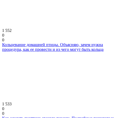
1 552
0
0
Кольцевание домашней птицы. Объясняю, зачем нужна
процедура, как ее провести и из чего могут быть кольца
1 533
0
0