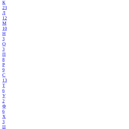
К
23
Л
12
М
10
Н
3
О
3
П
8
Р
9
С
13
Т
6
У
2
Ф
6
Х
3
Ц