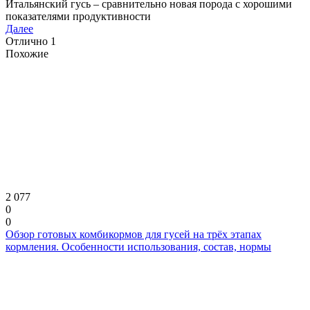
Итальянский гусь – сравнительно новая порода с хорошими
показателями продуктивности
Далее
Отлично
1
Похожие
2 077
0
0
Обзор готовых комбикормов для гусей на трёх этапах
кормления. Особенности использования, состав, нормы