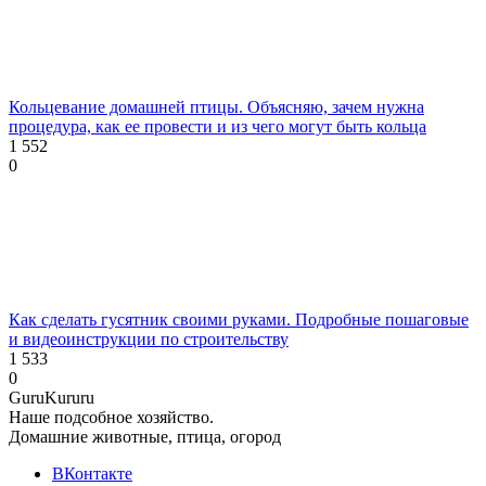
Кольцевание домашней птицы. Объясняю, зачем нужна
процедура, как ее провести и из чего могут быть кольца
1 552
0
Как сделать гусятник своими руками. Подробные пошаговые
и видеоинструкции по строительству
1 533
0
Guru
Kuru
ru
Наше подсобное хозяйство.
Домашние животные, птица, огород
ВКонтакте