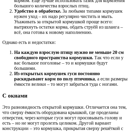
кормом. Ещё лучше использовать тазик для кормления
большого количества взрослых птиц.
Удобство в обработке.
За любыми типами кормушек
нужен уход – их надо регулярно чистить и мыть.
Ухаживать за открытой кормушкой проще всего:
вытряхнуть остатки корма, обдать струёй из шланга –
всё, она готова к новому наполнению.
Однако есть и недостатки:
На каждую взрослую птицу нужно не меньше 20 см
свободного пространства кормушки.
Так что если у
вас большое поголовье – то и кормушки будут
большими.
Из открытых кормушек гуси постоянно
раскидывают корм по полу птичника
, а если размеры
ёмкости велики – то могут забраться туда с ногами.
С окнами
Это разновидность открытой кормушки. Отличается она тем,
что сверху ёмкость оборудована крышкой, где проделаны
отверстия, через которые гуси могут просовывать голову и
есть – но не могут пролезть целиком. Другой вариант
конструкции – это кормушка, прикрытая сверху решёткой с