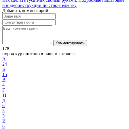
Как сделать гусятник своими руками. Подробные пошаговые
и видеоинструкции по строительству
Добавить комментарий
Комментировать
178
пород кур описано в нашем каталоге
А
24
Б
15
В
4
Г
11
Д
6
З
3
И
6