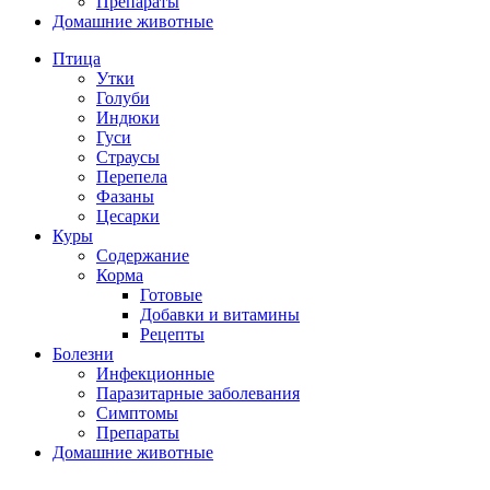
Препараты
Домашние животные
Птица
Утки
Голуби
Индюки
Гуси
Страусы
Перепела
Фазаны
Цесарки
Куры
Содержание
Корма
Готовые
Добавки и витамины
Рецепты
Болезни
Инфекционные
Паразитарные заболевания
Симптомы
Препараты
Домашние животные