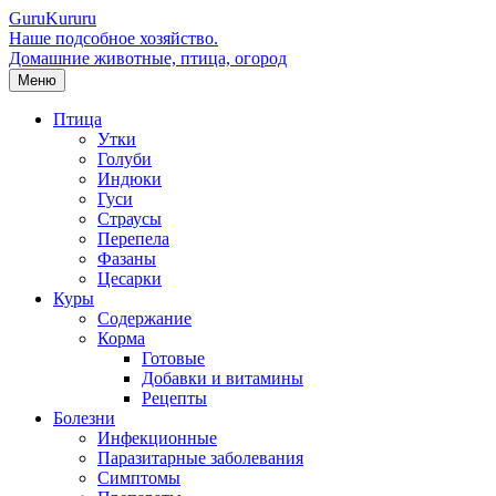
Guru
Kuru
ru
Наше подсобное хозяйство.
Домашние животные, птица, огород
Меню
Птица
Утки
Голуби
Индюки
Гуси
Страусы
Перепела
Фазаны
Цесарки
Куры
Содержание
Корма
Готовые
Добавки и витамины
Рецепты
Болезни
Инфекционные
Паразитарные заболевания
Симптомы