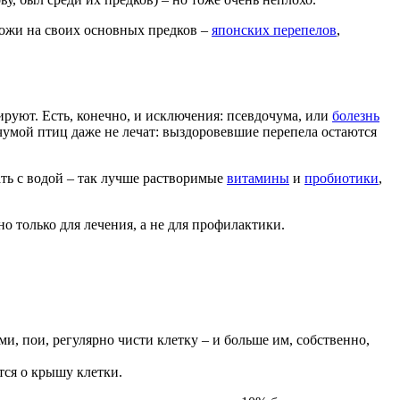
охожи на своих основных предков –
японских перепелов
,
руют. Есть, конечно, и исключения: псевдочума, или
болезнь
дочумой птиц даже не лечат: выздоровевшие перепела остаются
ать с водой – так лучше растворимые
витамины
и
пробиотики
,
о только для лечения, а не для профилактики.
и, пои, регулярно чисти клетку – и больше им, собственно,
ся о крышу клетки.