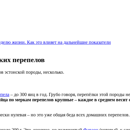
еделю жизни. Как это влияет на дальнейшие показатели
ких перепелов
в эстонской породы, несколько.
епела
– до 300 яиц в год. Грубо говоря, перепёлки этой породы н
йца по меркам перепелов крупные – каждое в среднем весит о
ески нулевая – но это уже общая беда всех домашних перепелов
коло 200 г. Это, конечно, не знаменитый
Фараон
(который, к сло