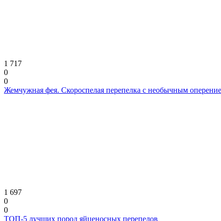
1 717
0
0
Жемчужная фея. Скороспелая перепелка с необычным оперени
1 697
0
0
ТОП-5 лучших пород яйценосных перепелов