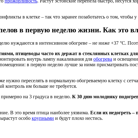
то
прожорливость
. Растут эстонские перепела быстро, несутся 
онфликты в клетке – так что заранее позаботьтесь о том, чтобы 
пелов в первую неделю жизни. Как это в
еделю нуждаются в интенсивном обогреве – не ниже +37 °C. По
ями, птицеводы часто их держат в стеклянных клетках для
вмонтировать внутрь лампу накаливания для
обогрева
и освещения
 помещении: в первую неделю лучше за ними присматривать пост
же нужно переселять в нормальную обогреваемую клетку с сетча
ый контроль им больше не требуется.
примерно на 3 градуса в неделю.
К 30 дню молодняку подогрев
ние. В это время птица наиболее уязвима.
Если их недогреть – 
ырастут особо
крупными
и будут плохо нестись.