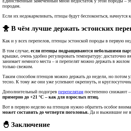
Единственный замеченный мной недостаток у этой породы – э
породам.
Если их недокармливать, птицы будут беспокоиться, начнутся к
🐥 В чём лучше держать эстонских пере
Как и у всех перепелов, птенцы эстонской породы в первую н
В том случае,
если птенцы подращиваются небольшими парти
крышке, очень удобно регулировать температуру: достаточно 
занимает немного места – и перепелят можно держать в жилом
только свежим.
Таким способом птенцов можно держать до недели, но потом у
тесно. К тому же они уже успевают окрепнуть, и круглосуточн
Дополнительный подогрев
перепелятам
постепенно снижают – 
примерно до +21 °C – как для взрослых птиц.
Вот в первую неделю на птенцов нужно обратить особое внима
может составить до четверти поголовья.
Да и выжившие не в
🐣 Заключение