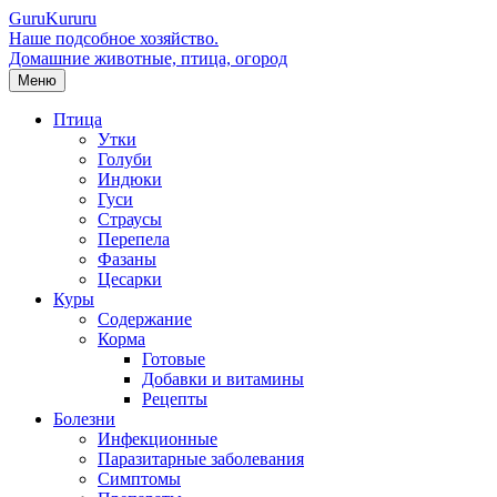
Guru
Kuru
ru
Наше подсобное хозяйство.
Домашние животные, птица, огород
Меню
Птица
Утки
Голуби
Индюки
Гуси
Страусы
Перепела
Фазаны
Цесарки
Куры
Содержание
Корма
Готовые
Добавки и витамины
Рецепты
Болезни
Инфекционные
Паразитарные заболевания
Симптомы