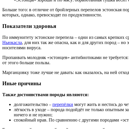
Больше того: в отличие от бройлерных перепелов эстонская по
которых, однако, превосходят по продуктивности.
Показатели здоровья
По иммунитету эстонские перепела – одни из самых крепких с
Ньюкасла
, для них так же опасна, как и для других пород – н
носителями вируса.
Пропаивать молодняк «эстонцев» антибиотиками не требуется: 
от этого больше пользы.
Марганцовку тоже лучше не давать: как оказалось, на ней отхо
Иные причины
Также достоинствами породы являются:
долгожительство –
перепёлки
могут жить и нестись до че
лёгкость в уходе – порода подойдёт не только опытным з
ничего и не нужно;
спокойный нрав. По сравнению с другими породами «эст