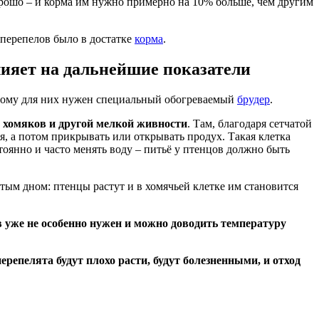
хорошо – и корма им нужно примерно на 10% больше, чем другим
у перепелов было в достатке
корма
.
лияет на дальнейшие показатели
этому для них нужен специальный обогреваемый
брудер
.
 хомяков и другой мелкой живности
. Там, благодаря сетчатой
, а потом прикрывать или открывать продух. Такая клетка
оянно и часто менять воду – питьё у птенцов должно быть
тым дном: птенцы растут и в хомячьей клетке им становится
 уже не особенно нужен и можно доводить температуру
перепелята будут плохо расти, будут болезненными, и отход