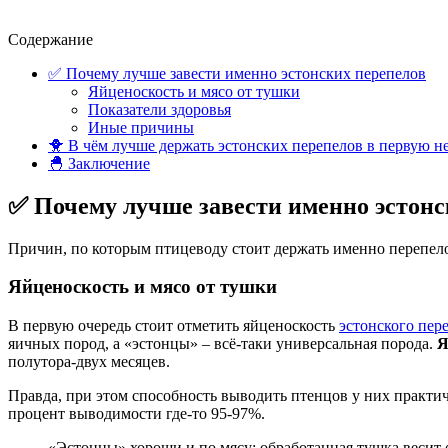
Содержание
✅ Почему лучше завести именно эстонских перепелов
Яйценоскость и мясо от тушки
Показатели здоровья
Иные причины
🐥 В чём лучше держать эстонских перепелов в первую н
🐣 Заключение
✅ Почему лучше завести именно эстонс
Причин, по которым птицеводу стоит держать именно перепело
Яйценоскость и мясо от тушки
В первую очередь стоит отметить яйценоскость
эстонского пер
яичных пород, а «эстонцы» – всё-таки универсальная порода.
Я
полутора-двух месяцев.
Правда, при этом способность выводить птенцов у них практич
процент выводимости где-то 95-97%.
«Эстонцы» хороши и по мясу: обработанная тушка весит о