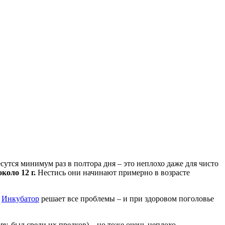
есутся минимум раз в полтора дня – это неплохо даже для чисто
коло 12 г.
Нестись они начинают примерно в возрасте
.
Инкубатор
решает все проблемы – и при здоровом поголовье
ву, был среди их предков) – но тоже очень неплохо.