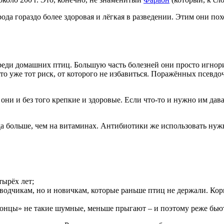
рода гораздо более здоровая и лёгкая в разведении. Этим они п
реди домашних птиц. Большую часть болезней они просто игнори
о это уже тот риск, от которого не избавиться. Поражённых псев
они и без того крепкие и здоровые. Если что-то и нужно им дав
да больше, чем на витаминах. Антибиотики же использовать нужн
тырёх лет;
аводчикам, но и новичкам, которые раньше птиц не держали. Корм
онцы» не такие шумные, меньше прыгают – и поэтому реже бьют