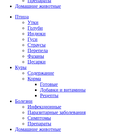
Препараты
Домашние животные
Птица
Утки
Голуби
Индюки
Гуси
Страусы
Перепела
Фазаны
Цесарки
Куры
Содержание
Корма
Готовые
Добавки и витамины
Рецепты
Болезни
Инфекционные
Паразитарные заболевания
Симптомы
Препараты
Домашние животные