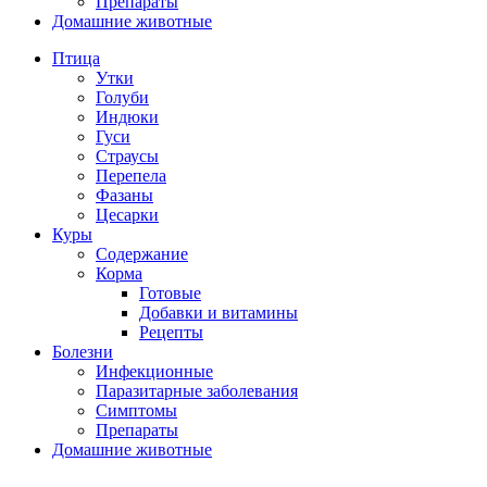
Препараты
Домашние животные
Птица
Утки
Голуби
Индюки
Гуси
Страусы
Перепела
Фазаны
Цесарки
Куры
Содержание
Корма
Готовые
Добавки и витамины
Рецепты
Болезни
Инфекционные
Паразитарные заболевания
Симптомы
Препараты
Домашние животные