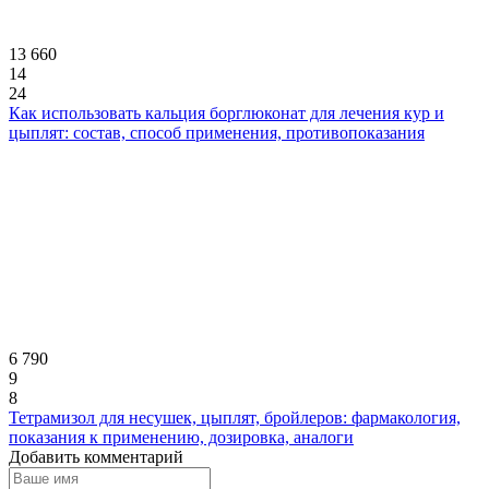
13 660
14
24
Как использовать кальция борглюконат для лечения кур и
цыплят: состав, способ применения, противопоказания
6 790
9
8
Тетрамизол для несушек, цыплят, бройлеров: фармакология,
показания к применению, дозировка, аналоги
Добавить комментарий