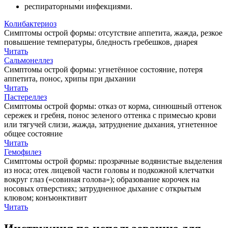
респираторными инфекциями.
Колибактериоз
Симптомы острой формы: отсутствие аппетита, жажда, резкое
повышение температуры, бледность гребешков, диарея
Читать
Сальмонеллез
Симптомы острой формы: угнетённое состояние, потеря
аппетита, понос, хрипы при дыхании
Читать
Пастереллез
Симптомы острой формы: отказ от корма, синюшный оттенок
сережек и гребня, понос зеленого оттенка с примесью крови
или тягучей слизи, жажда, затруднение дыхания, угнетенное
общее состояние
Читать
Гемофилез
Симптомы острой формы: прозрачные водянистые выделения
из носа; отек лицевой части головы и подкожной клетчатки
вокруг глаз («совиная голова»); образование корочек на
носовых отверстиях; затрудненное дыхание с открытым
клювом; конъюнктивит
Читать