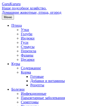
Guru
Kuru
ru
Наше подсобное хозяйство.
Домашние животные, птица, огород
Меню
Птица
Утки
Голуби
Индюки
Гуси
Страусы
Перепела
Фазаны
Цесарки
Куры
Содержание
Корма
Готовые
Добавки и витамины
Рецепты
Болезни
Инфекционные
Паразитарные заболевания
Симптомы