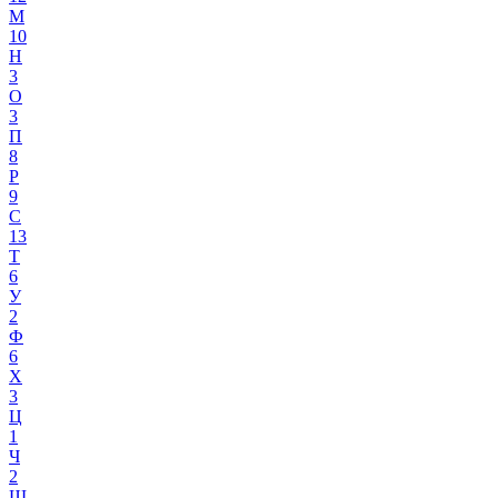
М
10
Н
3
О
3
П
8
Р
9
С
13
Т
6
У
2
Ф
6
Х
3
Ц
1
Ч
2
Ш