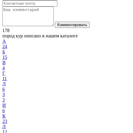
Комментировать
178
пород кур описано в нашем каталоге
А
24
Б
15
В
4
Г
11
Д
6
З
3
И
6
К
23
Л
12