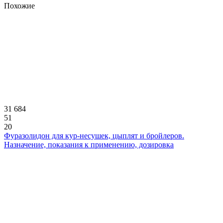
Похожие
31 684
51
20
Фуразолидон для кур-несушек, цыплят и бройлеров.
Назначение, показания к применению, дозировка