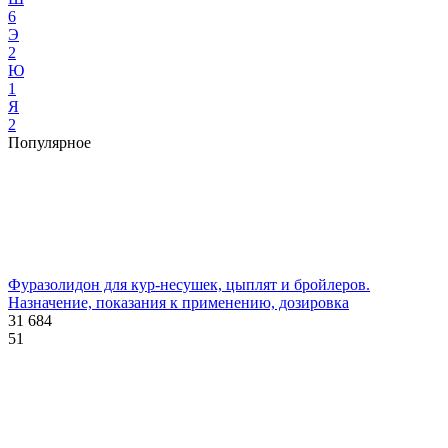
6
Э
2
Ю
1
Я
2
Популярное
Фуразолидон для кур-несушек, цыплят и бройлеров.
Назначение, показания к применению, дозировка
31 684
51