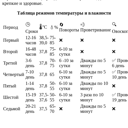
крепкие и здоровые.
Таблица режимов температуры и влажности
🕒
🔍
🔄
💨
🌡️°С
Период
💧%
Повороты
Проветривание
Сроки
Овоско
12-16
38,5-
75-
Первый
❌
❌
❌
часов
39,0
85
16-48
75-
6-10 за
Второй
37,8
❌
❌
часов
85
сутки
3-6
70-
6 -10 за
Дважды по 5
✅ Прово
Третий
37,8
день
75
сутки
минут
6 день
7-10
6-10 за
Дважды по 5
✅ Прово
Четвертый
37,8
65
день
сутки
минут
10 день
1-14
50-
6-10 за
Дважды по 10
Пятый
37,8
❌
день
55
сутки
минут
15-19
37,5-
50-
6-10 за
3 раза по 10
✅ Прово
Шестой
день
37,6
55
сутки
минут
19 день
20-21
65-
Дважды по 5
Седьмой
37,5
❌
❌
день
70
минут