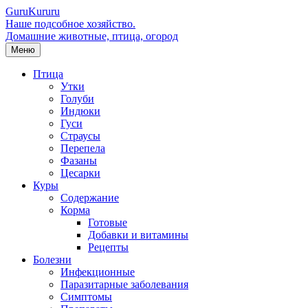
Guru
Kuru
ru
Наше подсобное хозяйство.
Домашние животные, птица, огород
Меню
Птица
Утки
Голуби
Индюки
Гуси
Страусы
Перепела
Фазаны
Цесарки
Куры
Содержание
Корма
Готовые
Добавки и витамины
Рецепты
Болезни
Инфекционные
Паразитарные заболевания
Симптомы