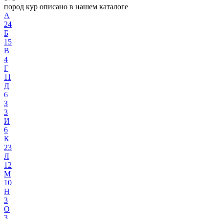
пород кур описано в нашем каталоге
А
24
Б
15
В
4
Г
11
Д
6
З
3
И
6
К
23
Л
12
М
10
Н
3
О
3