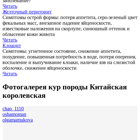
заболевание?
Читать
Желточный перитонит
Симптомы острой формы: потеря аппетита, серо-зеленый цвет
фекальных масс, внезапное падение яйценоскости,
известковые наложения на скорлупе, синюшный оттенок и
облысение кожи живота
Читать
Клоацит
Симптомы: угнетенное состояние, снижение аппетита,
похудение, повышенная потребность в воде, потеря оперения,
воспаление и выпучивание клоаки, наличие язв на слизистой
оболочке, снижение яйценоскости
Читать
Фотогалерея кур породы Китайская
королевская
chao_1110
oshamoman
olgamamukova