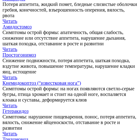
Потеря аппетита, жидкий помет, бледные слизистые оболочки
гребня, конечностей, взъерошенность оперения, вялость,
рвота
Читать
Амидостомоз
Симптомы острой формы: апатичность, общая слабость,
снижение или отсутствие аппетита, нарушение дыхания,
шаткая походка, отставание в росте и развитии
Читать
Простогонимоз
Снижение подвижности, потеря аппетита, шаткая походка,
вздутие живота, повышение температуры, нарушение кладки
яиц, истощение
Читать
Кнемидокоптоз (“известковая нога”)
Симптомы острой формы: на ногах появляются светло-серые
бугры, птица хромает и стоит на одной ноге, воспаляется
клоака и суставы, деформируется клюв
Читать
Гетеракидоз
Симптомы: нарушение пищеварения, понос, потеря аппетита,
вялость, снижение яйценоскости, отставание в росте и
развитии
Читать
Трихомоноз