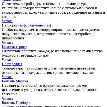
Симптомы острой формы: повышение температуры,
угнетение и потеря аппетита, понос с пузырьками газов и
гнилостным запахом, увеличение зоба, затруднение дыхания и
глотания
Читать
Пуллороз (тиф, сальмонеллез)
Слабость, нарушается скоординированность, веки опущены,
нарушение дыхания, отсутствие аппетита, расстройство
пищеварения
Читать
Колибактериоз
Отсутствие аппетита, жажда, резкое повышение температуры,
бледность гребешков, диарея
Читать
Пастереллез
Температура, пенообразная слизь, изменение цвета стула,
отказ от корма, жажда, апатия, хрипы, тяжелое дыхание
Читать
Болезнь Марека
Паралич конечностей, затруднение дыхания, резкое
истощение и упадок сил, отказ от пищи и воды, бледность
гребешка
Читать
Болезнь Гамборо
Диарея, потеря аппетита, дрожание ног и головы, внезапная