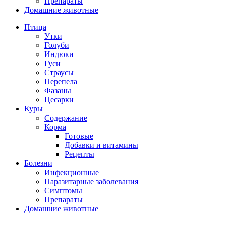
Препараты
Домашние животные
Птица
Утки
Голуби
Индюки
Гуси
Страусы
Перепела
Фазаны
Цесарки
Куры
Содержание
Корма
Готовые
Добавки и витамины
Рецепты
Болезни
Инфекционные
Паразитарные заболевания
Симптомы
Препараты
Домашние животные