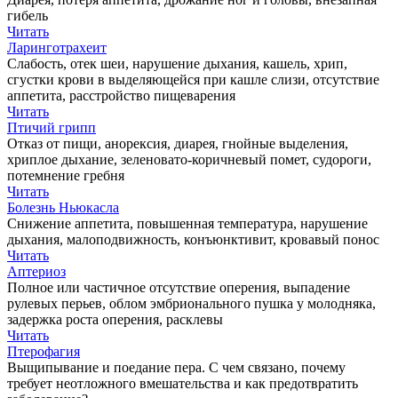
гибель
Читать
Ларинготрахеит
Слабость, отек шеи, нарушение дыхания, кашель, хрип,
сгустки крови в выделяющейся при кашле слизи, отсутствие
аппетита, расстройство пищеварения
Читать
Птичий грипп
Отказ от пищи, анорексия, диарея, гнойные выделения,
хриплое дыхание, зеленовато-коричневый помет, судороги,
потемнение гребня
Читать
Болезнь Ньюкасла
Снижение аппетита, повышенная температура, нарушение
дыхания, малоподвижность, конъюнктивит, кровавый понос
Читать
Аптериоз
Полное или частичное отсутствие оперения, выпадение
рулевых перьев, облом эмбрионального пушка у молодняка,
задержка роста оперения, расклевы
Читать
Птерофагия
Выщипывание и поедание пера. С чем связано, почему
требует неотложного вмешательства и как предотвратить