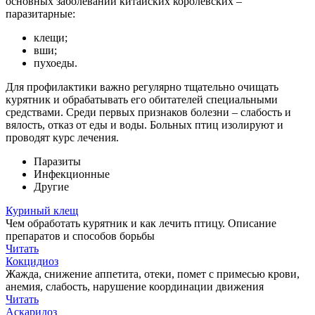
основных заболеваний китайских королевских –
паразитарные:
клещи;
вши;
пухоеды.
Для профилактики важно регулярно тщательно очищать
курятник и обрабатывать его обитателей специальными
средствами. Среди первых признаков болезни – слабость и
вялость, отказ от еды и воды. Больных птиц изолируют и
проводят курс лечения.
Паразиты
Инфекционные
Другие
Куриный клещ
Чем обработать курятник и как лечить птицу. Описание
препаратов и способов борьбы
Читать
Кокцидиоз
Жажда, снижение аппетита, отеки, помет с примесью крови,
анемия, слабость, нарушение координации движения
Читать
Аскаридоз