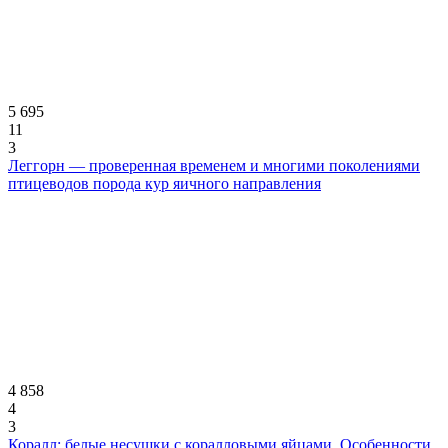
5 695
11
3
Леггорн — проверенная временем и многими поколениями
птицеводов порода кур яичного направления
4 858
4
3
Коралл: белые несушки с коралловыми яйцами. Особенности