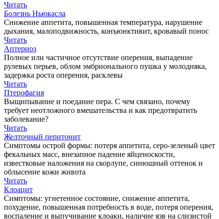
Читать
Болезнь Ньюкасла
Снижение аппетита, повышенная температура, нарушение
дыхания, малоподвижность, конъюнктивит, кровавый понос
Читать
Аптериоз
Полное или частичное отсутствие оперения, выпадение
рулевых перьев, облом эмбрионального пушка у молодняка,
задержка роста оперения, расклевы
Читать
Птерофагия
Выщипывание и поедание пера. С чем связано, почему
требует неотложного вмешательства и как предотвратить
заболевание?
Читать
Желточный перитонит
Симптомы острой формы: потеря аппетита, серо-зеленый цвет
фекальных масс, внезапное падение яйценоскости,
известковые наложения на скорлупе, синюшный оттенок и
облысение кожи живота
Читать
Клоацит
Симптомы: угнетенное состояние, снижение аппетита,
похудение, повышенная потребность в воде, потеря оперения,
воспаление и выпучивание клоаки, наличие язв на слизистой