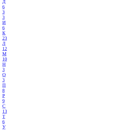
Д
6
З
3
И
6
К
23
Л
12
М
10
Н
3
О
3
П
8
Р
9
С
13
Т
6
У