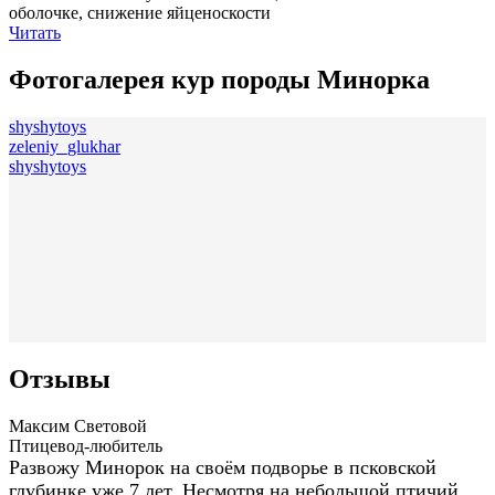
оболочке, снижение яйценоскости
Читать
Фотогалерея кур породы Минорка
shyshytoys
zeleniy_glukhar
shyshytoys
Отзывы
Максим Световой
Птицевод-любитель
Развожу Минорок на своём подворье в псковской
глубинке уже 7 лет. Несмотря на небольшой птичий