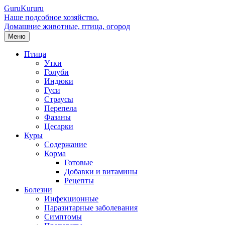
Guru
Kuru
ru
Наше подсобное хозяйство.
Домашние животные, птица, огород
Меню
Птица
Утки
Голуби
Индюки
Гуси
Страусы
Перепела
Фазаны
Цесарки
Куры
Содержание
Корма
Готовые
Добавки и витамины
Рецепты
Болезни
Инфекционные
Паразитарные заболевания
Симптомы