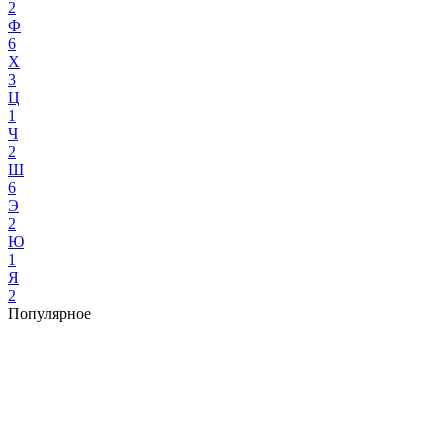
2
Ф
6
Х
3
Ц
1
Ч
2
Ш
6
Э
2
Ю
1
Я
2
Популярное