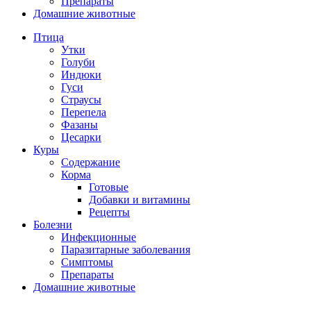
Препараты
Домашние животные
Птица
Утки
Голуби
Индюки
Гуси
Страусы
Перепела
Фазаны
Цесарки
Куры
Содержание
Корма
Готовые
Добавки и витамины
Рецепты
Болезни
Инфекционные
Паразитарные заболевания
Симптомы
Препараты
Домашние животные