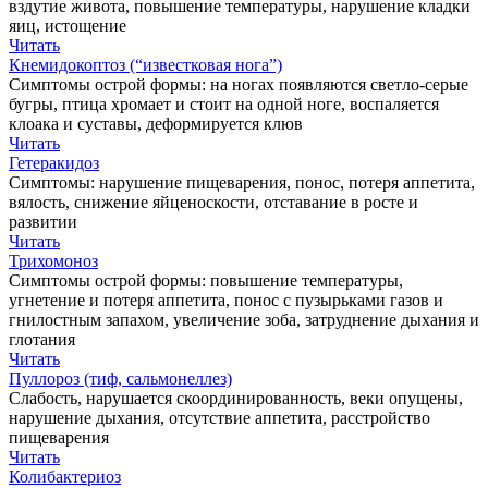
вздутие живота, повышение температуры, нарушение кладки
яиц, истощение
Читать
Кнемидокоптоз (“известковая нога”)
Симптомы острой формы: на ногах появляются светло-серые
бугры, птица хромает и стоит на одной ноге, воспаляется
клоака и суставы, деформируется клюв
Читать
Гетеракидоз
Симптомы: нарушение пищеварения, понос, потеря аппетита,
вялость, снижение яйценоскости, отставание в росте и
развитии
Читать
Трихомоноз
Симптомы острой формы: повышение температуры,
угнетение и потеря аппетита, понос с пузырьками газов и
гнилостным запахом, увеличение зоба, затруднение дыхания и
глотания
Читать
Пуллороз (тиф, сальмонеллез)
Слабость, нарушается скоординированность, веки опущены,
нарушение дыхания, отсутствие аппетита, расстройство
пищеварения
Читать
Колибактериоз