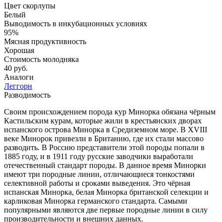
Цвет скорлупы
Белый
Выводимость в инкубационных условиях
95%
Мясная продуктивность
Хорошая
Стоимость молодняка
40 руб.
Аналоги
Леггорн
Разводимость
Своим происхождением порода кур Минорка обязана чёрным
Кастильским курам, которые жили в крестьянских дворах
испанского острова Минорка в Средиземном море. В XVIII
веке Минорок привезли в Британию, где их стали массово
разводить. В Россию представители этой породы попали в
1885 году, и в 1911 году русские заводчики выработали
отечественный стандарт породы. В данное время Минорки
имеют три породные линии, отличающиеся тонкостями
селективной работы и сроками выведения. Это чёрная
испанская Минорка, белая Минорка британской селекции и
карликовая Минорка германского стандарта. Самыми
популярными являются две первые породные линии в силу
производительности и внешних данных.