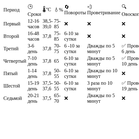
🕒
🔍
🔄
💨
🌡️°С
Период
💧%
Повороты
Проветривание
Сроки
Овоско
12-16
38,5-
75-
Первый
❌
❌
❌
часов
39,0
85
16-48
75-
6-10 за
Второй
37,8
❌
❌
часов
85
сутки
3-6
70-
6 -10 за
Дважды по 5
✅ Прово
Третий
37,8
день
75
сутки
минут
6 день
7-10
6-10 за
Дважды по 5
✅ Прово
Четвертый
37,8
65
день
сутки
минут
10 день
1-14
50-
6-10 за
Дважды по 10
Пятый
37,8
❌
день
55
сутки
минут
15-19
37,5-
50-
6-10 за
3 раза по 10
✅ Прово
Шестой
день
37,6
55
сутки
минут
19 день
20-21
65-
Дважды по 5
Седьмой
37,5
❌
❌
день
70
минут