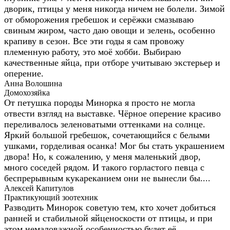
дворик, птицы у меня никогда ничем не болели. Зимой
от обморожения гребешок и серёжки смазываю
свиным жиром, часто даю овощи и зелень, особенно
крапиву в сезон. Все эти годы я сам провожу
племенную работу, это моё хобби. Выбираю
качественные яйца, при отборе учитываю экстерьер и
оперение.
Анна Волошина
Домохозяйка
От петушка породы Минорка я просто не могла
отвести взгляд на выставке. Чёрное оперение красиво
переливалось зеленоватыми оттенками на солнце.
Яркий большой гребешок, сочетающийся с белыми
ушками, горделивая осанка! Мог бы стать украшением
двора! Но, к сожалению, у меня маленький двор,
много соседей рядом. И такого горластого певца с
беспрерывным кукареканием они не вынесли бы....
Алексей Капитулов
Практикующий зоотехник
Разводить Минорок советую тем, кто хочет добиться
ранней и стабильной яйценоскости от птицы, и при
этом немаловажной особенностью будет её