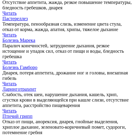
Отсутствие аппетита, жажда, резкое повышение температуры,
бледность гребешков, диарея
Читать
Пастереллез
Температура, пенообразная слизь, изменение цвета стула,
отказ от корма, жажда, апатия, хрипы, тяжелое дыхание
Читать
Болезнь Марека
Паралич конечностей, затруднение дыхания, резкое
истощение и упадок сил, отказ от пищи и воды, бледность
гребешка
Читать
Болезнь Гамборо
Диарея, потеря аппетита, дрожание ног и головы, внезапная
гибель
Читать
Ларинготрахеит
Слабость, отек шеи, нарушение дыхания, кашель, хрип,
сгустки крови в выделяющейся при кашле слизи, отсутствие
аппетита, расстройство пищеварения
Читать
Птичий грипп
Отказ от пищи, анорексия, диарея, гнойные выделения,
хриплое дыхание, зеленовато-коричневый помет, судороги,
потемнение гребня