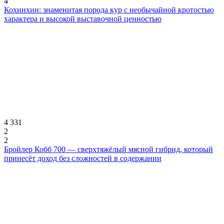
4
Кохинхин: знаменитая порода кур с необычайной кротостью
характера и высокой выставочной ценностью
4 331
2
2
Бройлер Кобб 700 — сверхтяжёлый мясной гибрид, который
принесёт доход без сложностей в содержании