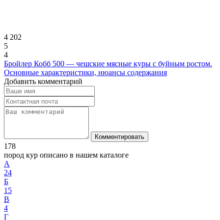
4 202
5
4
Бройлер Кобб 500 — чешские мясные куры с буйным ростом.
Основные характеристики, нюансы содержания
Добавить комментарий
Комментировать
178
пород кур описано в нашем каталоге
А
24
Б
15
В
4
Г