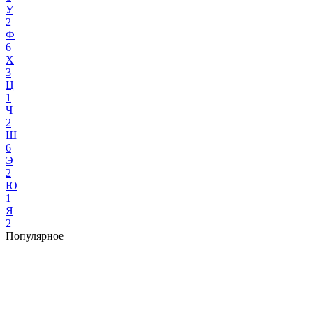
У
2
Ф
6
Х
3
Ц
1
Ч
2
Ш
6
Э
2
Ю
1
Я
2
Популярное