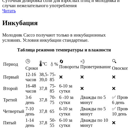
Суточная дозировка соли для взрослых птиц и молодняка и
случаи нежелательного употребления
Читать
Инкубация
Молодняк Сассо получают только в инкубационных
условиях. Условия инкубации стандартные.
Таблица режимов температуры и влажности
🕒
🔍
🔄
💨
🌡️°С
Период
💧%
Повороты
Проветривание
Сроки
Овоско
12-16
38,5-
75-
Первый
❌
❌
❌
часов
39,0
85
16-48
75-
6-10 за
Второй
37,8
❌
❌
часов
85
сутки
3-6
70-
6 -10 за
Дважды по 5
✅ Прово
Третий
37,8
день
75
сутки
минут
6 день
7-10
6-10 за
Дважды по 5
✅ Прово
Четвертый
37,8
65
день
сутки
минут
10 день
1-14
50-
6-10 за
Дважды по 10
Пятый
37,8
❌
день
55
сутки
минут