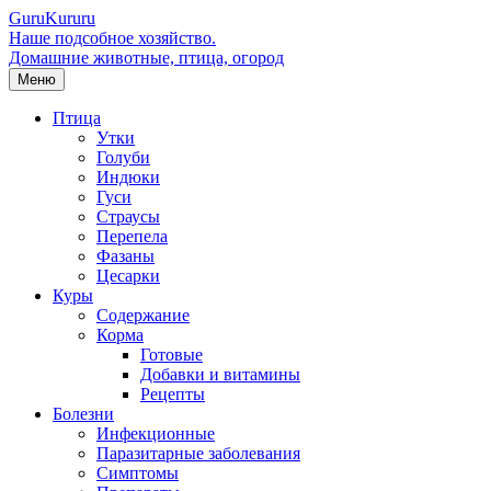
Guru
Kuru
ru
Наше подсобное хозяйство.
Домашние животные, птица, огород
Меню
Птица
Утки
Голуби
Индюки
Гуси
Страусы
Перепела
Фазаны
Цесарки
Куры
Содержание
Корма
Готовые
Добавки и витамины
Рецепты
Болезни
Инфекционные
Паразитарные заболевания
Симптомы