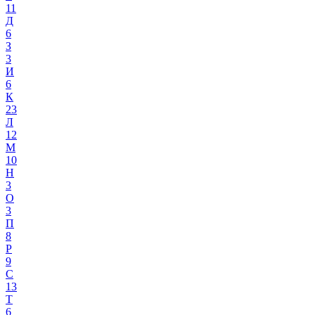
11
Д
6
З
3
И
6
К
23
Л
12
М
10
Н
3
О
3
П
8
Р
9
С
13
Т
6