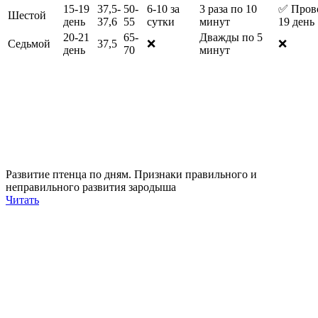
15-19
37,5-
50-
6-10 за
3 раза по 10
✅ Прово
Шестой
день
37,6
55
сутки
минут
19 день
20-21
65-
Дважды по 5
Седьмой
37,5
❌
❌
день
70
минут
Развитие птенца по дням. Признаки правильного и
неправильного развития зародыша
Читать