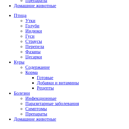
Препараты
Домашние животные
Птица
Утки
Голуби
Индюки
Гуси
Страусы
Перепела
Фазаны
Цесарки
Куры
Содержание
Корма
Готовые
Добавки и витамины
Рецепты
Болезни
Инфекционные
Паразитарные заболевания
Симптомы
Препараты
Домашние животные