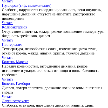
Читать
Пуллороз (тиф, сальмонеллез)
Слабость, нарушается скоординированность, веки опущены,
нарушение дыхания, отсутствие аппетита, расстройство
пищеварения
Читать
Колибактериоз
Отсутствие аппетита, жажда, резкое повышение температуры,
бледность гребешков, диарея
Читать
Пастереллез
Температура, пенообразная слизь, изменение цвета стула,
отказ от корма, жажда, апатия, хрипы, тяжелое дыхание
Читать
Болезнь Марека
Паралич конечностей, затруднение дыхания, резкое
истощение и упадок сил, отказ от пищи и воды, бледность
гребешка
Читать
Болезнь Гамборо
Диарея, потеря аппетита, дрожание ног и головы, внезапная
гибель
Читать
Ларинготрахеит
Слабость, отек шеи, нарушение дыхания, кашель, хрип,