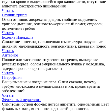
сгустки крови в выделяющейся при кашле слизи, отсутствие
аппетита, расстройство пищеварения
Читать
Птичий грипп
Отказ от пищи, анорексия, диарея, гнойные выделения,
хриплое дыхание, зеленовато-коричневый помет, судороги,
потемнение гребня
Читать
Болезнь Ньюкасла
Снижение аппетита, повышенная температура, нарушение
дыхания, малоподвижность, конъюнктивит, кровавый понос
Читать
Аптериоз
Полное или частичное отсутствие оперения, выпадение
рулевых перьев, облом эмбрионального пушка у молодняка,
задержка роста оперения, расклевы
Читать
Птерофагия
Выщипывание и поедание пера. С чем связано, почему
требует неотложного вмешательства и как предотвратить
заболевание?
Читать
Желточный перитонит
Симптомы острой формы: потеря аппетита, серо-зеленый цвет
фекальных масс, внезапное падение яйценоскости,