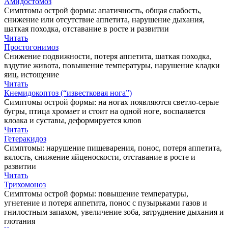
Амидостомоз
Симптомы острой формы: апатичность, общая слабость,
снижение или отсутствие аппетита, нарушение дыхания,
шаткая походка, отставание в росте и развитии
Читать
Простогонимоз
Снижение подвижности, потеря аппетита, шаткая походка,
вздутие живота, повышение температуры, нарушение кладки
яиц, истощение
Читать
Кнемидокоптоз (“известковая нога”)
Симптомы острой формы: на ногах появляются светло-серые
бугры, птица хромает и стоит на одной ноге, воспаляется
клоака и суставы, деформируется клюв
Читать
Гетеракидоз
Симптомы: нарушение пищеварения, понос, потеря аппетита,
вялость, снижение яйценоскости, отставание в росте и
развитии
Читать
Трихомоноз
Симптомы острой формы: повышение температуры,
угнетение и потеря аппетита, понос с пузырьками газов и
гнилостным запахом, увеличение зоба, затруднение дыхания и
глотания