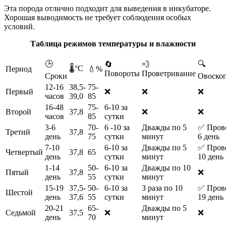
Эта порода отлично подходит для выведения в инкубаторе.
Хорошая выводимость не требует соблюдения особых
условий.
Таблица режимов температуры и влажности
🕒
🔍
🔄
💨
🌡️°С
Период
💧%
Повороты
Проветривание
Сроки
Овоско
12-16
38,5-
75-
Первый
❌
❌
❌
часов
39,0
85
16-48
75-
6-10 за
Второй
37,8
❌
❌
часов
85
сутки
3-6
70-
6 -10 за
Дважды по 5
✅ Прово
Третий
37,8
день
75
сутки
минут
6 день
7-10
6-10 за
Дважды по 5
✅ Прово
Четвертый
37,8
65
день
сутки
минут
10 день
1-14
50-
6-10 за
Дважды по 10
Пятый
37,8
❌
день
55
сутки
минут
15-19
37,5-
50-
6-10 за
3 раза по 10
✅ Прово
Шестой
день
37,6
55
сутки
минут
19 день
20-21
65-
Дважды по 5
Седьмой
37,5
❌
❌
день
70
минут