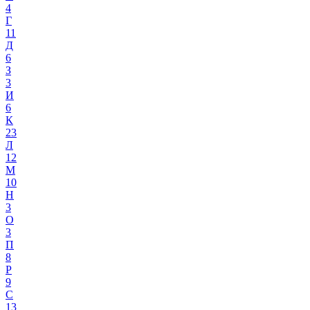
4
Г
11
Д
6
З
3
И
6
К
23
Л
12
М
10
Н
3
О
3
П
8
Р
9
С
13