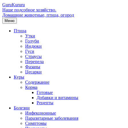
Guru
Kuru
ru
Наше подсобное хозяйство.
Домашние животные, птица, огород
Меню
Птица
Утки
Голуби
Индюки
Гуси
Страусы
Перепела
Фазаны
Цесарки
Куры
Содержание
Корма
Готовые
Добавки и витамины
Рецепты
Болезни
Инфекционные
Паразитарные заболевания
Симптомы