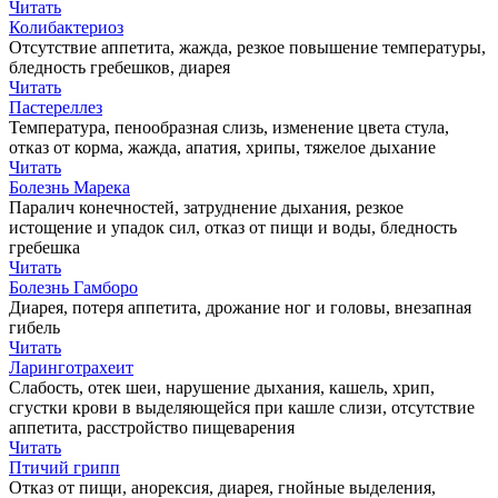
Читать
Колибактериоз
Отсутствие аппетита, жажда, резкое повышение температуры,
бледность гребешков, диарея
Читать
Пастереллез
Температура, пенообразная слизь, изменение цвета стула,
отказ от корма, жажда, апатия, хрипы, тяжелое дыхание
Читать
Болезнь Марека
Паралич конечностей, затруднение дыхания, резкое
истощение и упадок сил, отказ от пищи и воды, бледность
гребешка
Читать
Болезнь Гамборо
Диарея, потеря аппетита, дрожание ног и головы, внезапная
гибель
Читать
Ларинготрахеит
Слабость, отек шеи, нарушение дыхания, кашель, хрип,
сгустки крови в выделяющейся при кашле слизи, отсутствие
аппетита, расстройство пищеварения
Читать
Птичий грипп
Отказ от пищи, анорексия, диарея, гнойные выделения,