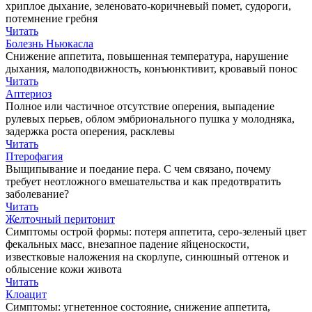
хриплое дыхание, зеленовато-коричневый помет, судороги,
потемнение гребня
Читать
Болезнь Ньюкасла
Снижение аппетита, повышенная температура, нарушение
дыхания, малоподвижность, конъюнктивит, кровавый понос
Читать
Аптериоз
Полное или частичное отсутствие оперения, выпадение
рулевых перьев, облом эмбрионального пушка у молодняка,
задержка роста оперения, расклевы
Читать
Птерофагия
Выщипывание и поедание пера. С чем связано, почему
требует неотложного вмешательства и как предотвратить
заболевание?
Читать
Желточный перитонит
Симптомы острой формы: потеря аппетита, серо-зеленый цвет
фекальных масс, внезапное падение яйценоскости,
известковые наложения на скорлупе, синюшный оттенок и
облысение кожи живота
Читать
Клоацит
Симптомы: угнетенное состояние, снижение аппетита,