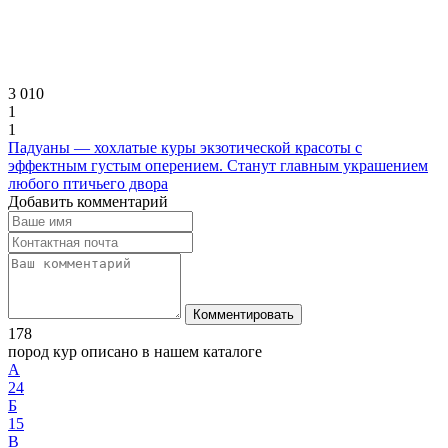
3 010
1
1
Падуаны — хохлатые куры экзотической красоты с
эффектным густым оперением. Станут главным украшением
любого птичьего двора
Добавить комментарий
Комментировать
178
пород кур описано в нашем каталоге
А
24
Б
15
В