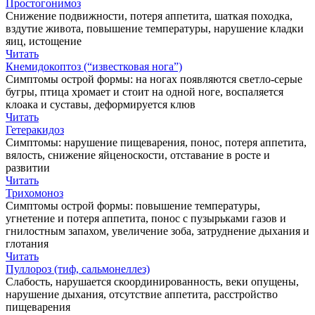
Простогонимоз
Снижение подвижности, потеря аппетита, шаткая походка,
вздутие живота, повышение температуры, нарушение кладки
яиц, истощение
Читать
Кнемидокоптоз (“известковая нога”)
Симптомы острой формы: на ногах появляются светло-серые
бугры, птица хромает и стоит на одной ноге, воспаляется
клоака и суставы, деформируется клюв
Читать
Гетеракидоз
Симптомы: нарушение пищеварения, понос, потеря аппетита,
вялость, снижение яйценоскости, отставание в росте и
развитии
Читать
Трихомоноз
Симптомы острой формы: повышение температуры,
угнетение и потеря аппетита, понос с пузырьками газов и
гнилостным запахом, увеличение зоба, затруднение дыхания и
глотания
Читать
Пуллороз (тиф, сальмонеллез)
Слабость, нарушается скоординированность, веки опущены,
нарушение дыхания, отсутствие аппетита, расстройство
пищеварения