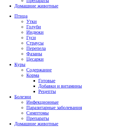
Препараты
Домашние животные
Птица
Утки
Голуби
Индюки
Гуси
Страусы
Перепела
Фазаны
Цесарки
Куры
Содержание
Корма
Готовые
Добавки и витамины
Рецепты
Болезни
Инфекционные
Паразитарные заболевания
Симптомы
Препараты
Домашние животные