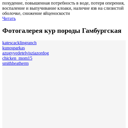
похудение, повышенная потребность в воде, потеря оперения,
воспаление и выпучивание клоаки, наличие язв на слизистой
оболочке, снижение яйценоскости
Читать
Фотогалерея кур породы Гамбургская
katescacklingranch
kunosparkas
azugyvedetelvisziazordog
chicken_mom15
smithheatherm