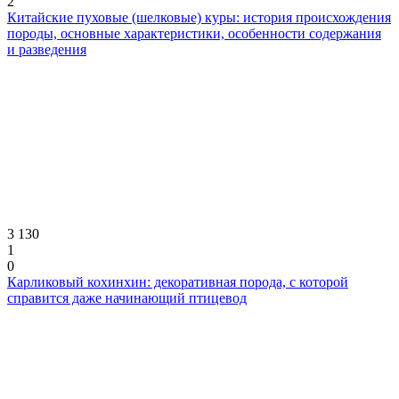
2
Китайские пуховые (шелковые) куры: история происхождения
породы, основные характеристики, особенности содержания
и разведения
3 130
1
0
Карликовый кохинхин: декоративная порода, с которой
справится даже начинающий птицевод