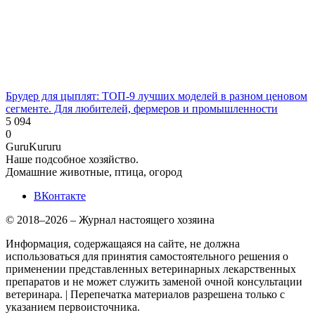
Брудер для цыплят: ТОП-9 лучших моделей в разном ценовом
сегменте. Для любителей, фермеров и промышленности
5 094
0
Guru
Kuru
ru
Наше подсобное хозяйство.
Домашние животные, птица, огород
ВКонтакте
© 2018–2026 – Журнал настоящего хозяина
Информация, содержащаяся на сайте, не должна
использоваться для принятия самостоятельного решения о
применении представленных ветеринарных лекарственных
препаратов и не может служить заменой очной консультации
ветеринара. | Перепечатка материалов разрешена только с
указанием первоисточника.