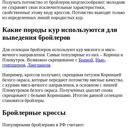
Получать потомство от бройлеров нецелесообразно: молодняк
не сохраняет свои исключительные характеристики,
свойственные этому виду кроссов. Потомство выводят только
из определенных линий породистых кур.
Какие породы кур используются для
выведения бройлеров
Для селекции бройлеров используют кур мясного и мясо-
яичного направления. Самые популярные из них – Корниш и
Плимутрок. Возможно скрещивание с
Брамой
,
Нью-
гемпширом
,
Лангшаном
.
Например, кроссов получают, скрещивая петухов Корнишей
белого окраса, которые передают потомству мясные качества,
с курами мясо-яичного направления, в основном с линией
Плимутроков белого окраса. Полученных цыплят снова
скрещивают с белыми Корнишами. Итогом данной селекции
становятся бройлеры.
Бройлерные кроссы
Популярными бройлерами в РФ считают: