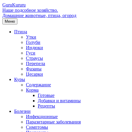
Guru
Kuru
ru
Наше подсобное хозяйство.
Домашние животные, птица, огород
Меню
Птица
Утки
Голуби
Индюки
Гуси
Страусы
Перепела
Фазаны
Цесарки
Куры
Содержание
Корма
Готовые
Добавки и витамины
Рецепты
Болезни
Инфекционные
Паразитарные заболевания
Симптомы