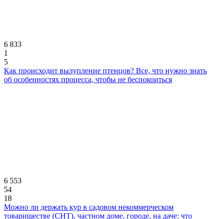
6 833
1
5
Как происходит вылупление птенцов? Все, что нужно знать
об особенностях процесса, чтобы не беспокоиться
6 553
54
18
Можно ли держать кур в садовом некоммерческом
товариществе (СНТ), частном доме, городе, на даче: что