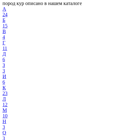
пород кур описано в нашем каталоге
А
24
Б
15
В
4
Г
11
Д
6
З
3
И
6
К
23
Л
12
М
10
Н
3
О
3