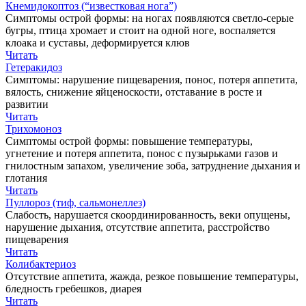
Кнемидокоптоз (“известковая нога”)
Симптомы острой формы: на ногах появляются светло-серые
бугры, птица хромает и стоит на одной ноге, воспаляется
клоака и суставы, деформируется клюв
Читать
Гетеракидоз
Симптомы: нарушение пищеварения, понос, потеря аппетита,
вялость, снижение яйценоскости, отставание в росте и
развитии
Читать
Трихомоноз
Симптомы острой формы: повышение температуры,
угнетение и потеря аппетита, понос с пузырьками газов и
гнилостным запахом, увеличение зоба, затруднение дыхания и
глотания
Читать
Пуллороз (тиф, сальмонеллез)
Слабость, нарушается скоординированность, веки опущены,
нарушение дыхания, отсутствие аппетита, расстройство
пищеварения
Читать
Колибактериоз
Отсутствие аппетита, жажда, резкое повышение температуры,
бледность гребешков, диарея
Читать