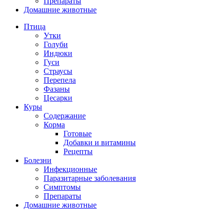
Препараты
Домашние животные
Птица
Утки
Голуби
Индюки
Гуси
Страусы
Перепела
Фазаны
Цесарки
Куры
Содержание
Корма
Готовые
Добавки и витамины
Рецепты
Болезни
Инфекционные
Паразитарные заболевания
Симптомы
Препараты
Домашние животные