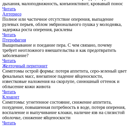
дыхания, малоподвижность, конъюнктивит, кровавый понос
Читать
Аптериоз
Полное или частичное отсутствие оперения, выпадение
рулевых перьев, облом эмбрионального пушка у молодняка,
задержка роста оперения, расклевы
Читать
Птерофагия
Выщипывание и поедание пера. С чем связано, почему
требует неотложного вмешательства и как предотвратить
заболевание?
Читать
Желточный перитонит
Симптомы острой формы: потеря аппетита, серо-зеленый цвет
фекальных масс, внезапное падение яйценоскости,
известковые наложения на скорлупе, синюшный оттенок и
облысение кожи живота
Читать
Клоацит
Симптомы: угнетенное состояние, снижение аппетита,
похудение, повышенная потребность в воде, потеря оперения,
воспаление и выпучивание клоаки, наличие язв на слизистой
оболочке, снижение яйценоскости
Читать