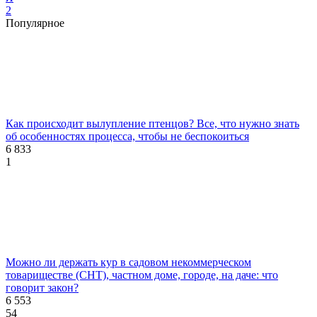
2
Популярное
Как происходит вылупление птенцов? Все, что нужно знать
об особенностях процесса, чтобы не беспокоиться
6 833
1
Можно ли держать кур в садовом некоммерческом
товариществе (СНТ), частном доме, городе, на даче: что
говорит закон?
6 553
54