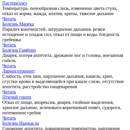
Пастереллез
Температура, пенообразная слизь, изменение цвета стула,
отказ от корма, жажда, апатия, хрипы, тяжелое дыхание
Читать
Болезнь Марека
Паралич конечностей, затруднение дыхания, резкое
истощение и упадок сил, отказ от пищи и воды, бледность
гребешка
Читать
Болезнь Гамборо
Диарея, потеря аппетита, дрожание ног и головы, внезапная
гибель
Читать
Ларинготрахеит
Слабость, отек шеи, нарушение дыхания, кашель, хрип,
сгустки крови в выделяющейся при кашле слизи, отсутствие
аппетита, расстройство пищеварения
Читать
Птичий грипп
Отказ от пищи, анорексия, диарея, гнойные выделения,
хриплое дыхание, зеленовато-коричневый помет, судороги,
потемнение гребня
Читать
Болезнь Ньюкасла
Снижение аппетита, повышенная температура, нарушение