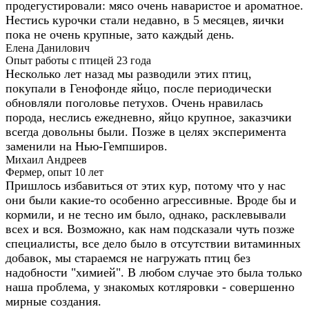
продегустировали: мясо очень наваристое и ароматное.
Нестись курочки стали недавно, в 5 месяцев, яички
пока не очень крупные, зато каждый день.
Елена Данилович
Опыт работы с птицей 23 года
Несколько лет назад мы разводили этих птиц,
покупали в Генофонде яйцо, после периодически
обновляли поголовье петухов. Очень нравилась
порода, неслись ежедневно, яйцо крупное, заказчики
всегда довольны были. Позже в целях эксперимента
заменили на Нью-Гемпширов.
Михаил Андреев
Фермер, опыт 10 лет
Пришлось избавиться от этих кур, потому что у нас
они были какие-то особенно агрессивные. Вроде бы и
кормили, и не тесно им было, однако, расклевывали
всех и вся. Возможно, как нам подсказали чуть позже
специалисты, все дело было в отсутствии витаминных
добавок, мы стараемся не нагружать птиц без
надобности "химией". В любом случае это была только
наша проблема, у знакомых котляровки - совершенно
мирные создания.