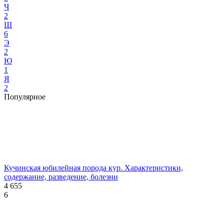
Ч
2
Ш
6
Э
2
Ю
1
Я
2
Популярное
Кучинская юбилейная порода кур. Характеристики,
содержание, разведение, болезни
4 655
6