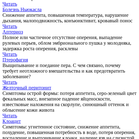
Читать
Болезнь Ньюкасла
Снижение аппетита, повышенная температура, нарушение
дыхания, малоподвижность, конъюнктивит, кровавый понос
Читать
Аптериоз
Полное или частичное отсутствие оперения, выпадение
рулевых перьев, облом эмбрионального пушка у молодняка,
задержка роста оперения, расклевы
Читать
Птерофагия
Выщипывание и поедание пера. С чем связано, почему
требует неотложного вмешательства и как предотвратить
заболевание?
Читать
Желточный перитонит
Симптомы острой формы: потеря аппетита, серо-зеленый цвет
фекальных масс, внезапное падение яйценоскости,
известковые наложения на скорлупе, синюшный оттенок и
облысение кожи живота
Читать
Клоацит
Симптомы: угнетенное состояние, снижение аппетита,
похудение, повышенная потребность в воде, потеря оперения,
воспаление и выпучивание клоаки, наличие язв на слизистой