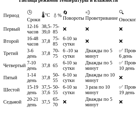
Таблица режимов температуры и влажности
🕒
🔍
🔄
💨
🌡️°С
Период
💧%
Повороты
Проветривание
Сроки
Овоско
12-16
38,5-
75-
Первый
❌
❌
❌
часов
39,0
85
16-48
75-
6-10 за
Второй
37,8
❌
❌
часов
85
сутки
3-6
70-
6 -10 за
Дважды по 5
✅ Прово
Третий
37,8
день
75
сутки
минут
6 день
7-10
6-10 за
Дважды по 5
✅ Прово
Четвертый
37,8
65
день
сутки
минут
10 день
1-14
50-
6-10 за
Дважды по 10
Пятый
37,8
❌
день
55
сутки
минут
15-19
37,5-
50-
6-10 за
3 раза по 10
✅ Прово
Шестой
день
37,6
55
сутки
минут
19 день
20-21
65-
Дважды по 5
Седьмой
37,5
❌
❌
день
70
минут