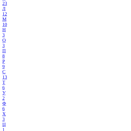
23
Л
12
М
10
Н
3
О
3
П
8
Р
9
С
13
Т
6
У
2
Ф
6
Х
3
Ц
1