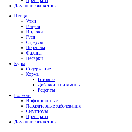
Препараты
Домашние животные
Птица
Утки
Голуби
Индюки
Гуси
Страусы
Перепела
Фазаны
Цесарки
Куры
Содержание
Корма
Готовые
Добавки и витамины
Рецепты
Болезни
Инфекционные
Паразитарные заболевания
Симптомы
Препараты
Домашние животные