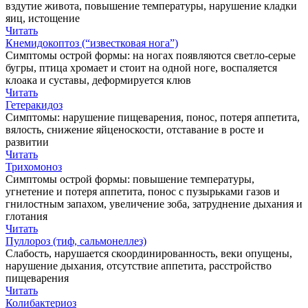
вздутие живота, повышение температуры, нарушение кладки
яиц, истощение
Читать
Кнемидокоптоз (“известковая нога”)
Симптомы острой формы: на ногах появляются светло-серые
бугры, птица хромает и стоит на одной ноге, воспаляется
клоака и суставы, деформируется клюв
Читать
Гетеракидоз
Симптомы: нарушение пищеварения, понос, потеря аппетита,
вялость, снижение яйценоскости, отставание в росте и
развитии
Читать
Трихомоноз
Симптомы острой формы: повышение температуры,
угнетение и потеря аппетита, понос с пузырьками газов и
гнилостным запахом, увеличение зоба, затруднение дыхания и
глотания
Читать
Пуллороз (тиф, сальмонеллез)
Слабость, нарушается скоординированность, веки опущены,
нарушение дыхания, отсутствие аппетита, расстройство
пищеварения
Читать
Колибактериоз