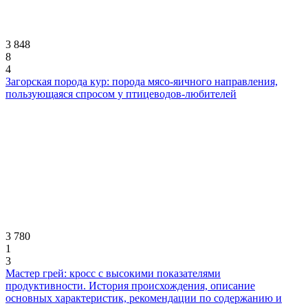
3 848
8
4
Загорская порода кур: порода мясо-яичного направления,
пользующаяся спросом у птицеводов-любителей
3 780
1
3
Мастер грей: кросс с высокими показателями
продуктивности. История происхождения, описание
основных характеристик, рекомендации по содержанию и