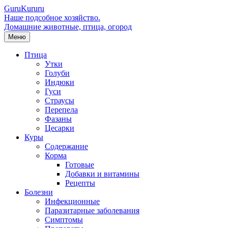
Guru
Kuru
ru
Наше подсобное хозяйство.
Домашние животные, птица, огород
Меню
Птица
Утки
Голуби
Индюки
Гуси
Страусы
Перепела
Фазаны
Цесарки
Куры
Содержание
Корма
Готовые
Добавки и витамины
Рецепты
Болезни
Инфекционные
Паразитарные заболевания
Симптомы