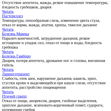
Отсутствие аппетита, жажда, резкое повышение температуры,
бледность гребешков, диарея
Читать
Пастереллез
Температура, пенообразная слизь, изменение цвета стула,
отказ от корма, жажда, апатия, хрипы, тяжелое дыхание
Читать
Болезнь Марека
Паралич конечностей, затруднение дыхания, резкое
истощение и упадок сил, отказ от пищи и воды, бледность
гребешка
Читать
Болезнь Гамборо
Диарея, потеря аппетита, дрожание ног и головы, внезапная
гибель
Читать
Ларинготрахеит
Слабость, отек шеи, нарушение дыхания, кашель, хрип,
сгустки крови в выделяющейся при кашле слизи, отсутствие
аппетита, расстройство пищеварения
Читать
Птичий грипп
Отказ от пищи, анорексия, диарея, гнойные выделения,
хриплое дыхание, зеленовато-коричневый помет, судороги,
потемнение гребня