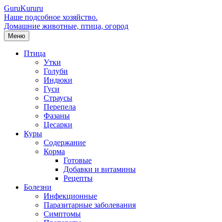
Guru
Kuru
ru
Наше подсобное хозяйство.
Домашние животные, птица, огород
Меню
Птица
Утки
Голуби
Индюки
Гуси
Страусы
Перепела
Фазаны
Цесарки
Куры
Содержание
Корма
Готовые
Добавки и витамины
Рецепты
Болезни
Инфекционные
Паразитарные заболевания
Симптомы