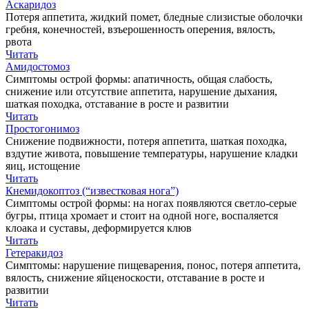
Аскаридоз
Потеря аппетита, жидкий помет, бледные слизистые оболочки
гребня, конечностей, взъерошенность оперения, вялость,
рвота
Читать
Амидостомоз
Симптомы острой формы: апатичность, общая слабость,
снижение или отсутствие аппетита, нарушение дыхания,
шаткая походка, отставание в росте и развитии
Читать
Простогонимоз
Снижение подвижности, потеря аппетита, шаткая походка,
вздутие живота, повышение температуры, нарушение кладки
яиц, истощение
Читать
Кнемидокоптоз (“известковая нога”)
Симптомы острой формы: на ногах появляются светло-серые
бугры, птица хромает и стоит на одной ноге, воспаляется
клоака и суставы, деформируется клюв
Читать
Гетеракидоз
Симптомы: нарушение пищеварения, понос, потеря аппетита,
вялость, снижение яйценоскости, отставание в росте и
развитии
Читать