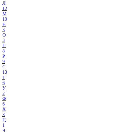
Л
12
М
10
Н
3
О
3
П
8
Р
9
С
13
Т
6
У
2
Ф
6
Х
3
Ц
1
Ч