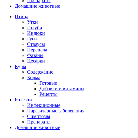
Препараты
Домашние животные
Птица
Утки
Голуби
Индюки
Гуси
Страусы
Перепела
Фазаны
Цесарки
Куры
Содержание
Корма
Готовые
Добавки и витамины
Рецепты
Болезни
Инфекционные
Паразитарные заболевания
Симптомы
Препараты
Домашние животные