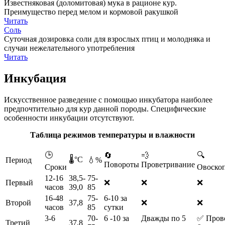
Известняковая (доломитовая) мука в рационе кур.
Преимущество перед мелом и кормовой ракушкой
Читать
Соль
Суточная дозировка соли для взрослых птиц и молодняка и
случаи нежелательного употребления
Читать
Инкубация
Искусственное разведение с помощью инкубатора наиболее
предпочтительно для кур данной породы. Специфические
особенности инкубации отсутствуют.
Таблица режимов температуры и влажности
🕒
🔍
🔄
💨
🌡️°С
Период
💧%
Повороты
Проветривание
Сроки
Овоско
12-16
38,5-
75-
Первый
❌
❌
❌
часов
39,0
85
16-48
75-
6-10 за
Второй
37,8
❌
❌
часов
85
сутки
3-6
70-
6 -10 за
Дважды по 5
✅ Прово
Третий
37,8