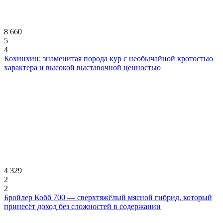
8 660
5
4
Кохинхин: знаменитая порода кур с необычайной кротостью
характера и высокой выставочной ценностью
4 329
2
2
Бройлер Кобб 700 — сверхтяжёлый мясной гибрид, который
принесёт доход без сложностей в содержании