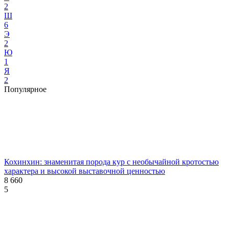
2
Ш
6
Э
2
Ю
1
Я
2
Популярное
Кохинхин: знаменитая порода кур с необычайной кротостью
характера и высокой выставочной ценностью
8 660
5