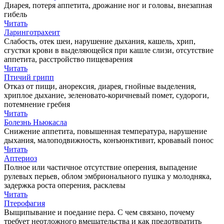
Диарея, потеря аппетита, дрожание ног и головы, внезапная
гибель
Читать
Ларинготрахеит
Слабость, отек шеи, нарушение дыхания, кашель, хрип,
сгустки крови в выделяющейся при кашле слизи, отсутствие
аппетита, расстройство пищеварения
Читать
Птичий грипп
Отказ от пищи, анорексия, диарея, гнойные выделения,
хриплое дыхание, зеленовато-коричневый помет, судороги,
потемнение гребня
Читать
Болезнь Ньюкасла
Снижение аппетита, повышенная температура, нарушение
дыхания, малоподвижность, конъюнктивит, кровавый понос
Читать
Аптериоз
Полное или частичное отсутствие оперения, выпадение
рулевых перьев, облом эмбрионального пушка у молодняка,
задержка роста оперения, расклевы
Читать
Птерофагия
Выщипывание и поедание пера. С чем связано, почему
требует неотложного вмешательства и как предотвратить