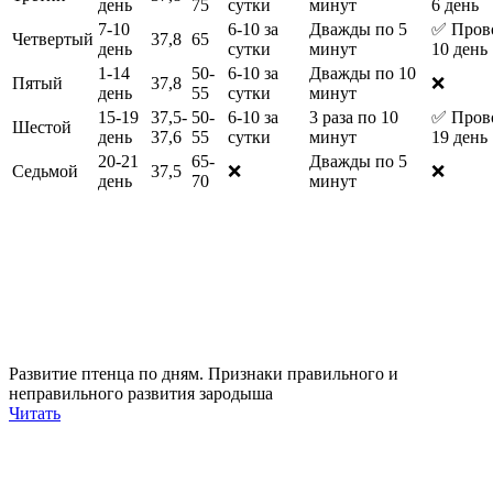
день
75
сутки
минут
6 день
7-10
6-10 за
Дважды по 5
✅ Прово
Четвертый
37,8
65
день
сутки
минут
10 день
1-14
50-
6-10 за
Дважды по 10
Пятый
37,8
❌
день
55
сутки
минут
15-19
37,5-
50-
6-10 за
3 раза по 10
✅ Прово
Шестой
день
37,6
55
сутки
минут
19 день
20-21
65-
Дважды по 5
Седьмой
37,5
❌
❌
день
70
минут
Развитие птенца по дням. Признаки правильного и
неправильного развития зародыша
Читать