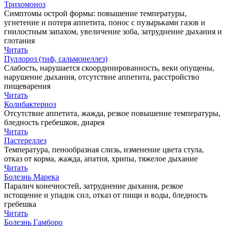
Трихомоноз
Симптомы острой формы: повышение температуры,
угнетение и потеря аппетита, понос с пузырьками газов и
гнилостным запахом, увеличение зоба, затруднение дыхания и
глотания
Читать
Пуллороз (тиф, сальмонеллез)
Слабость, нарушается скоординированность, веки опущены,
нарушение дыхания, отсутствие аппетита, расстройство
пищеварения
Читать
Колибактериоз
Отсутствие аппетита, жажда, резкое повышение температуры,
бледность гребешков, диарея
Читать
Пастереллез
Температура, пенообразная слизь, изменение цвета стула,
отказ от корма, жажда, апатия, хрипы, тяжелое дыхание
Читать
Болезнь Марека
Паралич конечностей, затруднение дыхания, резкое
истощение и упадок сил, отказ от пищи и воды, бледность
гребешка
Читать
Болезнь Гамборо