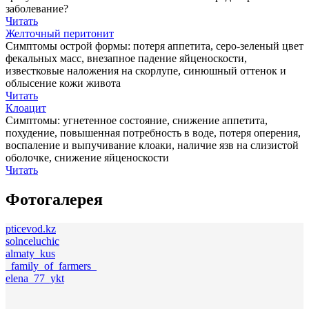
заболевание?
Читать
Желточный перитонит
Симптомы острой формы: потеря аппетита, серо-зеленый цвет
фекальных масс, внезапное падение яйценоскости,
известковые наложения на скорлупе, синюшный оттенок и
облысение кожи живота
Читать
Клоацит
Симптомы: угнетенное состояние, снижение аппетита,
похудение, повышенная потребность в воде, потеря оперения,
воспаление и выпучивание клоаки, наличие язв на слизистой
оболочке, снижение яйценоскости
Читать
Фотогалерея
pticevod.kz
solnceluchic
almaty_kus
_family_of_farmers_
elena_77_ykt