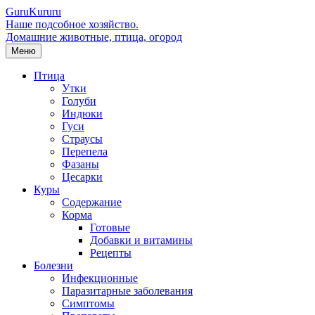
Guru
Kuru
ru
Наше подсобное хозяйство.
Домашние животные, птица, огород
Меню
Птица
Утки
Голуби
Индюки
Гуси
Страусы
Перепела
Фазаны
Цесарки
Куры
Содержание
Корма
Готовые
Добавки и витамины
Рецепты
Болезни
Инфекционные
Паразитарные заболевания
Симптомы