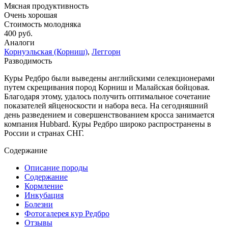
Мясная продуктивность
Очень хорошая
Стоимость молодняка
400 руб.
Аналоги
Корнуэльская (Корниш)
,
Леггорн
Разводимость
Куры Редбро были выведены английскими селекционерами
путем скрещивания пород Корниш и Малайская бойцовая.
Благодаря этому, удалось получить оптимальное сочетание
показателей яйценоскости и набора веса. На сегодняшний
день разведением и совершенствованием кросса занимается
компания Hubbard. Куры Редбро широко распространены в
России и странах СНГ.
Содержание
Описание породы
Содержание
Кормление
Инкубация
Болезни
Фотогалерея кур Редбро
Отзывы