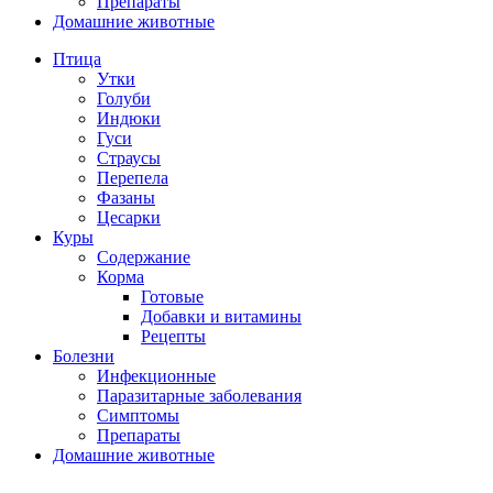
Препараты
Домашние животные
Птица
Утки
Голуби
Индюки
Гуси
Страусы
Перепела
Фазаны
Цесарки
Куры
Содержание
Корма
Готовые
Добавки и витамины
Рецепты
Болезни
Инфекционные
Паразитарные заболевания
Симптомы
Препараты
Домашние животные