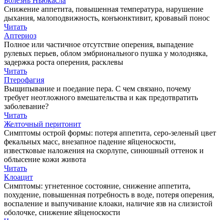
Болезнь Ньюкасла
Снижение аппетита, повышенная температура, нарушение
дыхания, малоподвижность, конъюнктивит, кровавый понос
Читать
Аптериоз
Полное или частичное отсутствие оперения, выпадение
рулевых перьев, облом эмбрионального пушка у молодняка,
задержка роста оперения, расклевы
Читать
Птерофагия
Выщипывание и поедание пера. С чем связано, почему
требует неотложного вмешательства и как предотвратить
заболевание?
Читать
Желточный перитонит
Симптомы острой формы: потеря аппетита, серо-зеленый цвет
фекальных масс, внезапное падение яйценоскости,
известковые наложения на скорлупе, синюшный оттенок и
облысение кожи живота
Читать
Клоацит
Симптомы: угнетенное состояние, снижение аппетита,
похудение, повышенная потребность в воде, потеря оперения,
воспаление и выпучивание клоаки, наличие язв на слизистой
оболочке, снижение яйценоскости