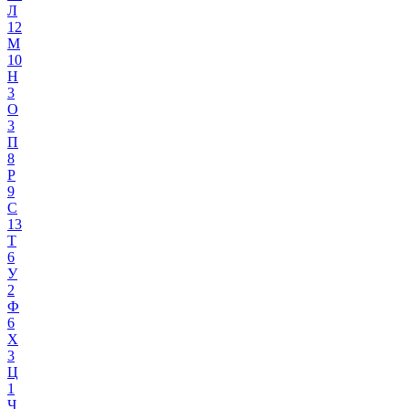
Л
12
М
10
Н
3
О
3
П
8
Р
9
С
13
Т
6
У
2
Ф
6
Х
3
Ц
1
Ч