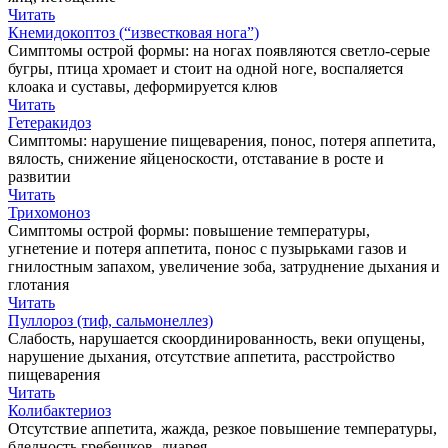
Читать
Кнемидокоптоз (“известковая нога”)
Симптомы острой формы: на ногах появляются светло-серые
бугры, птица хромает и стоит на одной ноге, воспаляется
клоака и суставы, деформируется клюв
Читать
Гетеракидоз
Симптомы: нарушение пищеварения, понос, потеря аппетита,
вялость, снижение яйценоскости, отставание в росте и
развитии
Читать
Трихомоноз
Симптомы острой формы: повышение температуры,
угнетение и потеря аппетита, понос с пузырьками газов и
гнилостным запахом, увеличение зоба, затруднение дыхания и
глотания
Читать
Пуллороз (тиф, сальмонеллез)
Слабость, нарушается скоординированность, веки опущены,
нарушение дыхания, отсутствие аппетита, расстройство
пищеварения
Читать
Колибактериоз
Отсутствие аппетита, жажда, резкое повышение температуры,
бледность гребешков, диарея