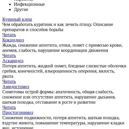
Инфекционные
Другие
Куриный клещ
Чем обработать курятник и как лечить птицу. Описание
препаратов и способов борьбы
Читать
Кокцидиоз
Жажда, снижение аппетита, отеки, помет с примесью крови,
анемия, слабость, нарушение координации движения
Читать
Аскаридоз
Потеря аппетита, жидкий помет, бледные слизистые оболочки
гребня, конечностей, взъерошенность оперения, вялость,
рвота
Читать
Амидостомоз
Симптомы острой формы: апатичность, общая слабость,
снижение или отсутствие аппетита, нарушение дыхания,
шаткая походка, отставание в росте и развитии
Читать
Простогонимоз
Снижение подвижности, потеря аппетита, шаткая походка,
вздутие живота, повышение температуры, нарушение кладки
яиц, истощение