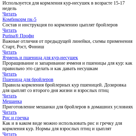
Используется для кормления кур-несушек в возрасте 15-17
недель
Читать
Комбикорм пк-5
Состав и инструкция по кормлению цыплят бройлеров
Читать
Purina® Профи
Важные отличия от предыдущей линейки, схемы применения
Старт, Рост, Финиш
Читать
Ячмень и пшеница для кур-несушек
Проращивание и запаривание ячменя и пшеницы для кур: как
правильно это сделать и как давать несушкам
Читать
Пшеница для бройлеров
Правила кормления бройлерных кур пшеницей. Дозировка
для цыплят со второго дня жизни и взрослых птиц
Читать
Мешанка
Приготовление мешанки для бройлеров в домашних условиях
Читать
Рис и гречка
Как и в каком виде можно использовать рис и гречку для
кормления кур. Нормы для взрослых птиц и цыплят
Читать