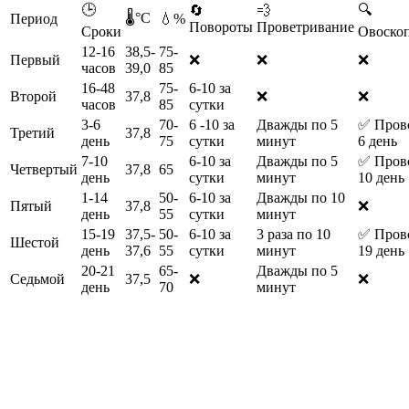
🕒
🔍
🔄
💨
🌡️°С
Период
💧%
Повороты
Проветривание
Сроки
Овоско
12-16
38,5-
75-
Первый
❌
❌
❌
часов
39,0
85
16-48
75-
6-10 за
Второй
37,8
❌
❌
часов
85
сутки
3-6
70-
6 -10 за
Дважды по 5
✅ Прово
Третий
37,8
день
75
сутки
минут
6 день
7-10
6-10 за
Дважды по 5
✅ Прово
Четвертый
37,8
65
день
сутки
минут
10 день
1-14
50-
6-10 за
Дважды по 10
Пятый
37,8
❌
день
55
сутки
минут
15-19
37,5-
50-
6-10 за
3 раза по 10
✅ Прово
Шестой
день
37,6
55
сутки
минут
19 день
20-21
65-
Дважды по 5
Седьмой
37,5
❌
❌
день
70
минут