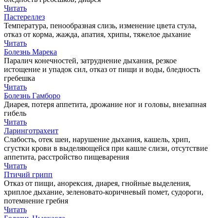
Читать
Пастереллез
Температура, пенообразная слизь, изменение цвета стула,
отказ от корма, жажда, апатия, хрипы, тяжелое дыхание
Читать
Болезнь Марека
Паралич конечностей, затруднение дыхания, резкое
истощение и упадок сил, отказ от пищи и воды, бледность
гребешка
Читать
Болезнь Гамборо
Диарея, потеря аппетита, дрожание ног и головы, внезапная
гибель
Читать
Ларинготрахеит
Слабость, отек шеи, нарушение дыхания, кашель, хрип,
сгустки крови в выделяющейся при кашле слизи, отсутствие
аппетита, расстройство пищеварения
Читать
Птичий грипп
Отказ от пищи, анорексия, диарея, гнойные выделения,
хриплое дыхание, зеленовато-коричневый помет, судороги,
потемнение гребня
Читать